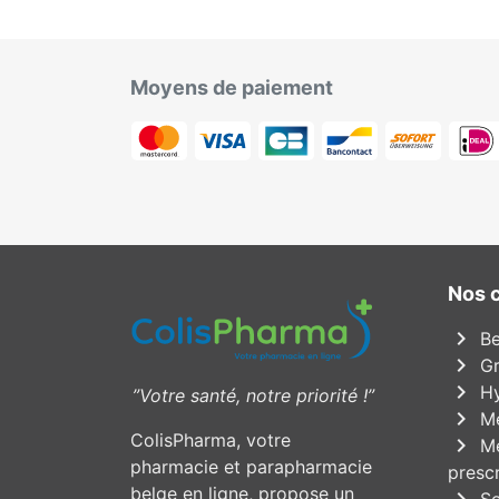
Moyens de paiement
Nos 
chevron_right
Be
chevron_right
Gr
chevron_right
Hy
”Votre santé, notre priorité !”
chevron_right
Mé
ColisPharma, votre
chevron_right
Mé
pharmacie et parapharmacie
prescr
belge en ligne, propose un
chevron_right
So