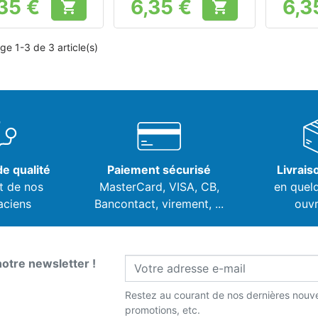
35 €
6,35 €
6,3


Prix
Prix
ge 1-3 de 3 article(s)
e qualité
Paiement sécurisé
Livrais
t de nos
MasterCard, VISA,
CB,
en quel
aciens
Bancontact, virement, ...
ouvr
notre newsletter !
Restez au courant de nos dernières nouve
promotions, etc.