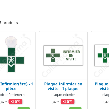
 3 produits.
 Infirmier(ère) - 1
Plaque Infirmier en
Plaque
Aperçu rapide
Aperçu rapide
Ap



pièce
visite - 1 plaque
visit
oix Infirmier(ère)
Plaque infirmier
Plaq
-25%
-25%
8,47 €
8,47 €
8,47