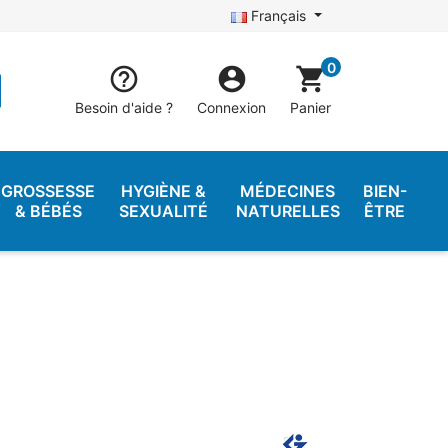
Français
0


shopping_cart
Besoin d'aide ?
Connexion
Panier
GROSSESSE
HYGIÈNE &
MÉDECINES
BIEN-
& BÉBÉS
SEXUALITÉ
NATURELLES
ÊTRE