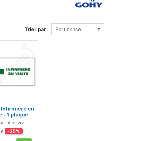
Trier par :
 Infirmière en
erçu rapide
e - 1 plaque
ue infirmière
-25%
 €