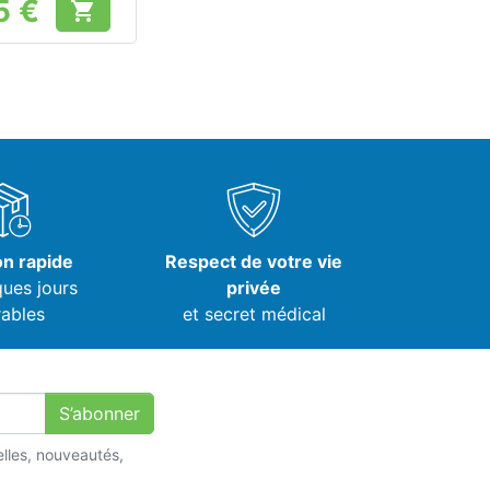
5 €

Prix
on rapide
Respect de votre vie
ques jours
privée
ables
et secret médical
S’abonner
lles, nouveautés,