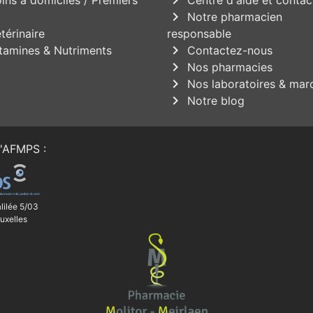
chevron_right
Notre pharmacien
térinaire
responsable
chevron_right
tamines & Nutriments
Contactez-nous
chevron_right
Nos pharmacies
chevron_right
Nos laboratoires & mar
chevron_right
Notre blog
'
AFMPS
:
lilée 5/03
uxelles