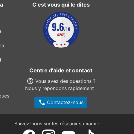
ma
C'est vous qui le dîtes
e
ma
t
Centre d'aide et contact
help_outline
Vous avez des questions ?
Nous y répondons rapidement !
ques
phone
Contactez-nous
Suivez-nous sur les réseaux sociaux :