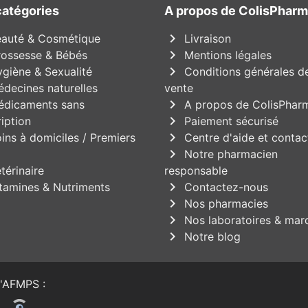
catégories
A propos de ColisPhar
chevron_right
auté & Cosmétique
Livraison
chevron_right
ossesse & Bébés
Mentions légales
chevron_right
giène & Sexualité
Conditions générales d
decines naturelles
vente
chevron_right
dicaments sans
A propos de ColisPhar
chevron_right
iption
Paiement sécurisé
chevron_right
ins à domiciles / Premiers
Centre d'aide et contac
chevron_right
Notre pharmacien
térinaire
responsable
chevron_right
tamines & Nutriments
Contactez-nous
chevron_right
Nos pharmacies
chevron_right
Nos laboratoires & mar
chevron_right
Notre blog
'
AFMPS
: