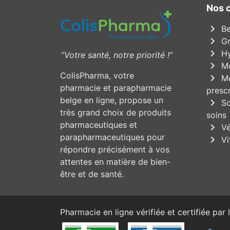
Nos 
chevron_right
Be
chevron_right
Gr
chevron_right
Hy
”Votre santé, notre priorité !”
chevron_right
Mé
ColisPharma, votre
chevron_right
Mé
pharmacie et parapharmacie
prescr
belge en ligne, propose un
chevron_right
So
très grand choix de produits
soins
pharmaceutiques et
chevron_right
Vé
parapharmaceutiques pour
chevron_right
Vi
répondre précisément à vos
attentes en matière de bien-
être et de santé.
Pharmacie en ligne vérifiée et certifiée par l