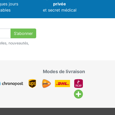
ques jours
privée
ables
et secret médical
S’abonner
lles, nouveautés,
Modes de livraison