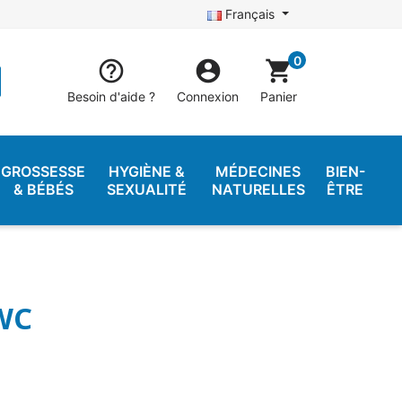
Français
0


shopping_cart
Besoin d'aide ?
Connexion
Panier
GROSSESSE
HYGIÈNE &
MÉDECINES
BIEN-
& BÉBÉS
SEXUALITÉ
NATURELLES
ÊTRE
 WC