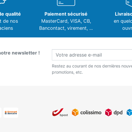
e qualité
Paiement sécurisé
Livrais
t de nos
MasterCard, VISA,
CB,
en quel
aciens
Bancontact, virement, ...
ouvr
notre newsletter !
Restez au courant de nos dernières nouve
promotions, etc.