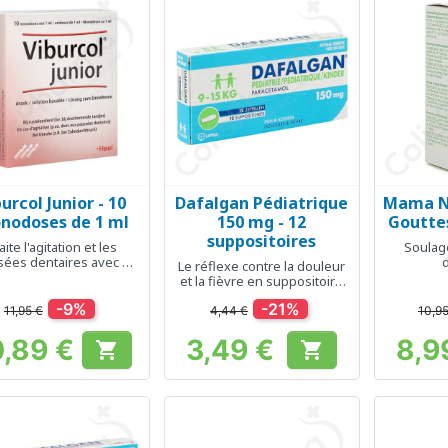
urcol Junior - 10
Dafalgan Pédiatrique
Mama N
Aperçu rapide
Aperçu rapide
Ap



nodoses de 1 ml
150 mg - 12
Gouttes
suppositoires
aite l'agitation et les
Soulag
ées dentaires avec ou
Le réflexe contre la douleur
sans fièvre
et la fièvre en suppositoire
pour enfant
-9%
-21%
11,95 €
4,44 €
10,95
0,89 €
3,49 €
8,9


Prix
Prix