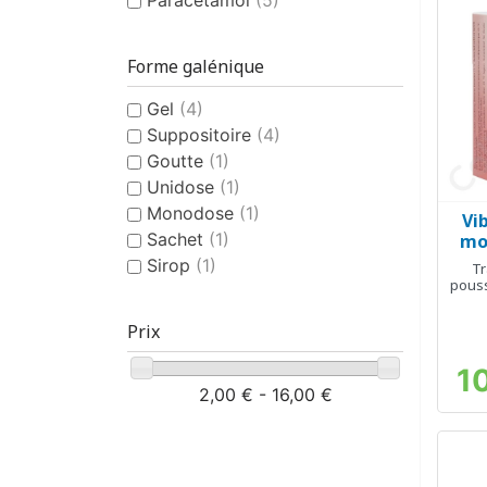
Forme galénique
Gel
(4)
Suppositoire
(4)
Goutte
(1)
Unidose
(1)
Monodose
(1)
Vib
Sachet
(1)
mo
Sirop
(1)
Tr
pouss
Prix
1
2,00 € - 16,00 €