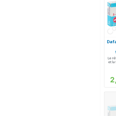
Dafa
Le ré
et la
2