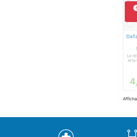
Dafa
Le ré
et la
4
Afficha