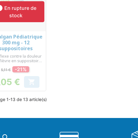

En rupture de
stock
lgan Pédiatrique
Aperçu rapide

300 mg - 12
suppositoires
flexe contre la douleur
 fièvre en suppositoire
pour enfant
-21%
5,11 €
,05 €

Prix
ge 1-13 de 13 article(s)