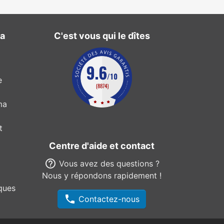
ma
C'est vous qui le dîtes
e
ma
t
Centre d'aide et contact
help_outline
Vous avez des questions ?
Nous y répondons rapidement !
ques
phone
Contactez-nous