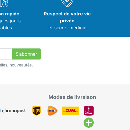
on rapide
Respect de votre vie
ques jours
privée
ables
et secret médical
S’abonner
lles, nouveautés,
Modes de livraison