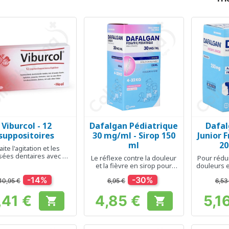
Viburcol - 12
Dafalgan Pédiatrique
Dafal
Aperçu rapide
Aperçu rapide
Ap



suppositoires
30 mg/ml - Sirop 150
Junior 
ml
20
aite l'agitation et les
ées dentaires avec ou
Le réflexe contre la douleur
Pour rédu
sans fièvre
et la fièvre en sirop pour
douleurs e
enfant
l
-14%
-30%
10,95 €
6,95 €
6,53
,41 €
4,85 €
5,1


Prix
Prix