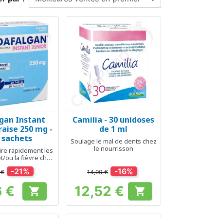
gan Instant
Camilia - 30 unidoses
erçu rapide
Aperçu rapide

Fraise 250 mg -
de 1 ml
 sachets
Soulage le mal de dents chez
le nourrisson
ire rapidement les
t/ou la fièvre chez
es enfants
-21%
-16%
 €
14,90 €
6 €
12,52 €


Prix
Prix