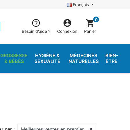
Français
0


shopping_cart
Besoin d'aide ?
Connexion
Panier
GROSSESSE
HYGIÈNE &
MÉDECINES
BIEN-
& BÉBÉS
SEXUALITÉ
NATURELLES
ÊTRE
er par :