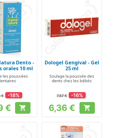
atura Dento -
Dologel Gengival - Gel
erçu rapide
Aperçu rapide

 orales 10 ml
25 ml
e les poussées
Soulage la poussée des
dentaires
dents chez les bébés
-18%
-16%
 €
7,57 €
9 €
6,36 €


Prix
Prix