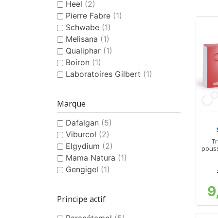
Heel
(2)
Pierre Fabre
(1)
Schwabe
(1)
Melisana
(1)
Qualiphar
(1)
Boiron
(1)
Laboratoires Gilbert
(1)
Marque
Dafalgan
(5)
Viburcol
(2)
Tr
Elgydium
(2)
pouss
Mama Natura
(1)
Gengigel
(1)
9
Principe actif
Paracétamol
(5)