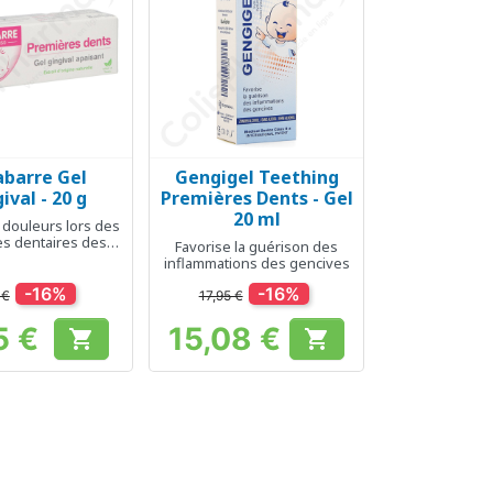
abarre Gel
Gengigel Teething
erçu rapide
Aperçu rapide

ival - 20 g
Premières Dents - Gel
20 ml
 douleurs lors des
s dentaires des
Favorise la guérison des
urrissons
inflammations des gencives
-16%
-16%
 €
17,95 €
5 €
15,08 €


Prix
Prix