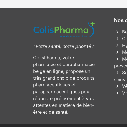
Nos 
chevron_right
Be
chevron_right
Gr
chevron_right
Hy
”Votre santé, notre priorité !”
chevron_right
Mé
ColisPharma, votre
chevron_right
Mé
pharmacie et parapharmacie
prescr
belge en ligne, propose un
chevron_right
So
très grand choix de produits
soins
pharmaceutiques et
chevron_right
Vé
parapharmaceutiques pour
chevron_right
Vi
répondre précisément à vos
attentes en matière de bien-
être et de santé.