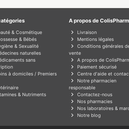
catégories
A propos de ColisPhar
chevron_right
auté & Cosmétique
Livraison
chevron_right
ossesse & Bébés
Mentions légales
chevron_right
giène & Sexualité
Conditions générales d
decines naturelles
vente
chevron_right
dicaments sans
A propos de ColisPhar
chevron_right
iption
Paiement sécurisé
chevron_right
ins à domiciles / Premiers
Centre d'aide et contac
chevron_right
Notre pharmacien
térinaire
responsable
chevron_right
tamines & Nutriments
Contactez-nous
chevron_right
Nos pharmacies
chevron_right
Nos laboratoires & mar
chevron_right
Notre blog