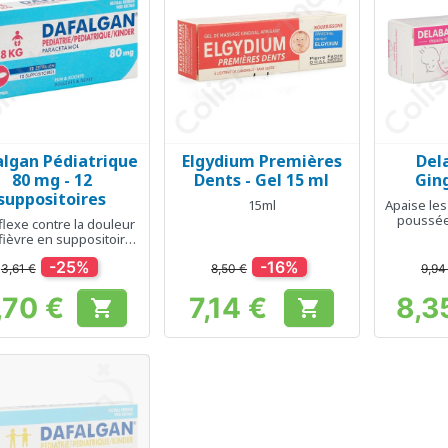
lgan Pédiatrique
Elgydium Premières
Del
Aperçu rapide
Aperçu rapide
Ap



80 mg - 12
Dents - Gel 15 ml
Ging
suppositoires
15ml
Apaise les
poussée
flexe contre la douleur
no
 fièvre en suppositoire
pour enfant
-25%
-16%
3,61 €
8,50 €
9,94
,70 €
7,14 €
8,3


Prix
Prix