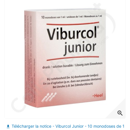
(4 avis)
zoom_in
Télécharger la notice - Viburcol Junior - 10 monodoses de 1
file_download