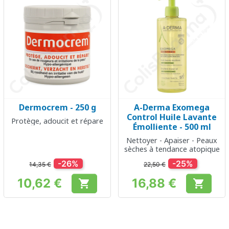
Dermocrem - 250 g
A-Derma Exomega
Control Huile Lavante
Protège, adoucit et répare
Émolliente - 500 ml
Nettoyer - Apaiser - Peaux
sèches à tendance atopique
-26%
-25%
14,35 €
22,50 €
10,62 €
16,88 €


Prix
Prix