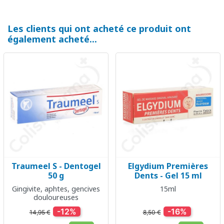
Les clients qui ont acheté ce produit ont
également acheté...
Traumeel S - Dentogel
Elgydium Premières
50 g
Dents - Gel 15 ml
Gingivite, aphtes, gencives
15ml
douloureuses
-12%
-16%
14,95 €
8,50 €