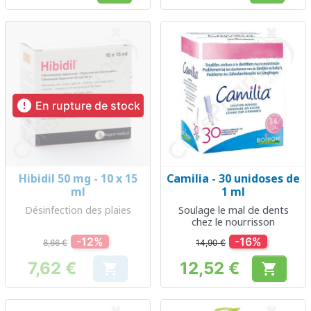

En rupture de stock
Hibidil 50 mg - 10 x 15
Camilia - 30 unidoses de
ml
1 ml
Désinfection des plaies
Soulage le mal de dents
chez le nourrisson
-12%
-16%
8,66 €
14,90 €
7,62 €
12,52 €


Prix
Prix