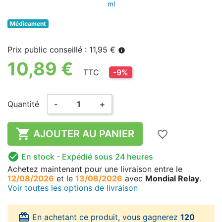
ml
Médicament
Prix public conseillé : 11,95 €
info
10,89 €
TTC
-9%
Quantité
-
+

AJOUTER AU PANIER
favorite_border

En stock
- Expédié sous 24 heures
Achetez maintenant
pour une livraison
entre le
12/08/2026
et le
13/08/2026
avec
Mondial Relay
.
Voir toutes les options de livraison
card_giftcard
En achetant ce produit, vous gagnerez
120