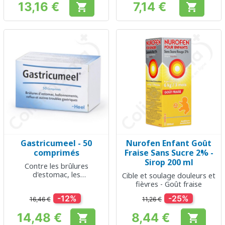
13,16 €
7,14 €


Prix
Prix
Gastricumeel - 50
Nurofen Enfant Goût
comprimés
Fraise Sans Sucre 2% -
Sirop 200 ml
Contre les brûlures
d'estomac, les
Cible et soulage douleurs et
ballonnements, les reflux et
fièvres - Goût fraise
autres troubles gastriques
-12%
-25%
16,46 €
11,26 €
14,48 €
8,44 €


Prix
Prix