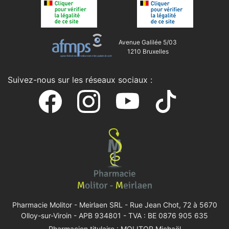
Avenue Galilée 5/03
1210 Bruxelles
Suivez-nous sur les réseaux sociaux :
Pharmacie Molitor - Meirlaen SRL -
Rue Jean Chot, 72 à 5670
Olloy-sur-Viroin
- APB 934801 - TVA : BE 0876 905 635
Pharmacien titulaire : MOLITOR Michaël