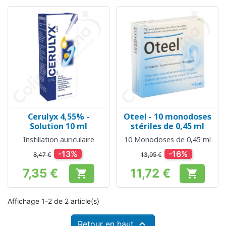
Cerulyx 4,55% -
Oteel - 10 monodoses
Solution 10 ml
stériles de 0,45 ml
Instillation auriculaire
10 Monodoses de 0,45 ml
-13%
-16%
8,47 €
13,95 €
7,35 €
11,72 €


Prix
Prix
Affichage 1-2 de 2 article(s)

Retour en haut