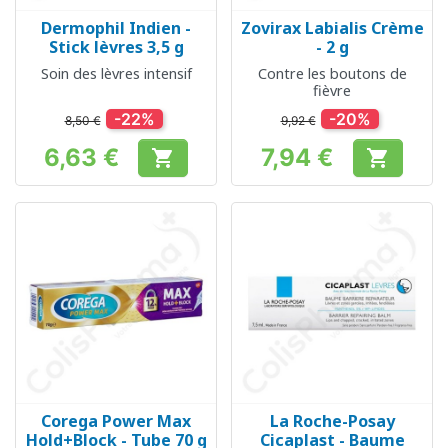
Dermophil Indien -
Zovirax Labialis Crème
Stick lèvres 3,5 g
- 2 g
Soin des lèvres intensif
Contre les boutons de
fièvre
-22%
-20%
8,50 €
9,92 €
6,63 €
7,94 €


Prix
Prix
Corega Power Max
La Roche-Posay
Hold+Block - Tube 70 g
Cicaplast - Baume