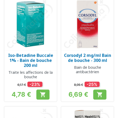
Iso-Betadine Buccale
Corsodyl 2 mg/ml Bain
1% - Bain de bouche
de bouche - 300 ml
200 ml
Bain de bouche
antibactérien
Traite les affections de la
bouche
-23%
-25%
6,17 €
8,95 €
4,78 €
6,69 €


Prix
Prix