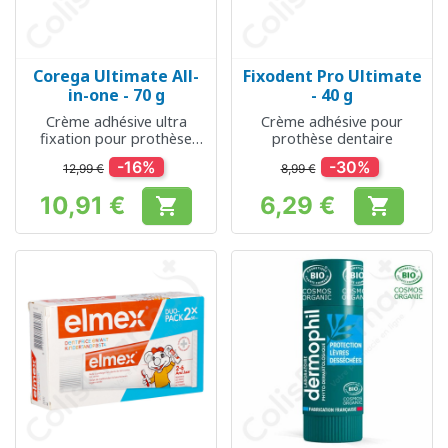
Corega Ultimate All-
Fixodent Pro Ultimate
in-one - 70 g
- 40 g
Crème adhésive ultra
Crème adhésive pour
fixation pour prothèse
prothèse dentaire
dentaire
-16%
-30%
12,99 €
8,99 €
10,91 €
6,29 €


Prix
Prix