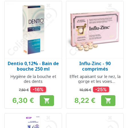
Dentio 0,12% - Bain de
Influ-Zinc - 90
bouche 250 ml
comprimés
Hygiène de la bouche et
Effet apaisant sur le nez, la
des dents
gorge et les voies
respiratoires
-16%
-25%
7,50 €
10,95 €
6,30 €
8,22 €


Prix
Prix