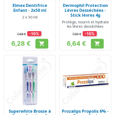
Elmex Dentifrice
Dermophil Protection
Enfant - 2x50 ml
Lèvres Desséchées -
Stick lèvres 4g
2 x 50 ml
Protège, nourrit et hydrate
les lèvres desséchées
-16%
-16%
7,48 €
7,90 €
6,28 €
6,64 €


Prix
Prix
Superwhite Brosse à
Prozalips Propolis 6% -