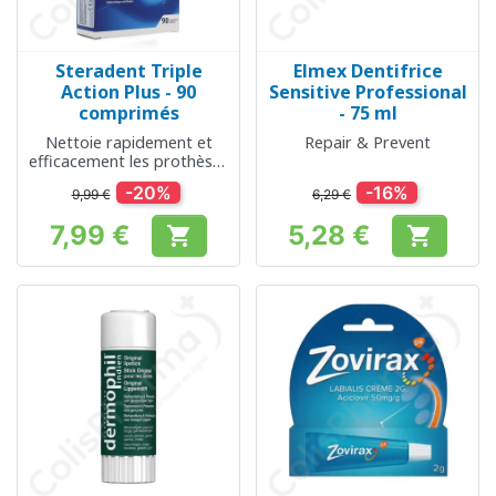
Steradent Triple
Elmex Dentifrice
Action Plus - 90
Sensitive Professional
comprimés
- 75 ml
Nettoie rapidement et
Repair & Prevent
efficacement les prothèses
dentaires
-20%
-16%
9,99 €
6,29 €
7,99 €
5,28 €


Prix
Prix