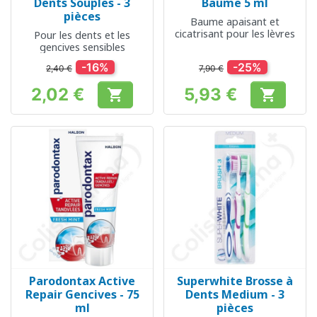
Dents Souples - 3
Baume 5 ml
pièces
Baume apaisant et
cicatrisant pour les lèvres
Pour les dents et les
gencives sensibles
-16%
-25%
2,40 €
7,90 €
2,02 €
5,93 €


Prix
Prix
Parodontax Active
Superwhite Brosse à
Repair Gencives - 75
Dents Medium - 3
ml
pièces