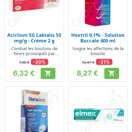
Aciclovir EG Labialis 50
Hextril 0,1% - Solution
mg/g - Crème 2 g
Buccale 400 ml
Combat les boutons de
Soigne les affections de la
fièvre provoqués par
bouche
l'herpès
-20%
-21%
7,90 €
10,47 €
6,32 €
8,27 €


Prix
Prix