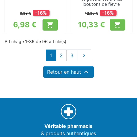
boutons de fièvre
-16%
-16%
8,33 €
12,30 €
6,98 €
10,33 €


Prix
Prix
Affichage 1-36 de 96 article(s)
Suivant
1
2
3


Retour en haut
Véritable pharmacie
& produits authentiques