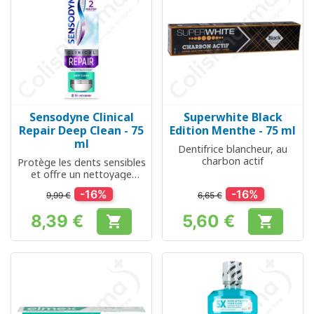
Sensodyne Clinical
Superwhite Black
Repair Deep Clean - 75
Edition Menthe - 75 ml
ml
Dentifrice blancheur, au
charbon actif
Protège les dents sensibles
et offre un nettoyage
efficace
-16%
-16%
9,99 €
6,65 €
8,39 €
5,60 €


Prix
Prix