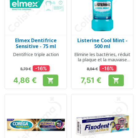
Elmex Dentifrice
Listerine Cool Mint -
Sensitive - 75 ml
500 ml
Dentifrice triple action
Elimine les bactéries, réduit
la plaque et la mauvaise
haleine
-16%
-16%
5,79 €
8,94 €
4,86 €
7,51 €


Prix
Prix