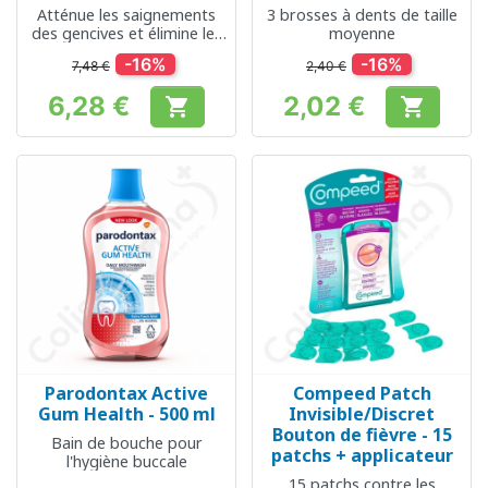
Atténue les saignements
3 brosses à dents de taille
des gencives et élimine les
moyenne
bactéries de la plaque
-16%
-16%
7,48 €
2,40 €
dentaire
6,28 €
2,02 €


Prix
Prix
Parodontax Active
Compeed Patch
Gum Health - 500 ml
Invisible/Discret
Bouton de fièvre - 15
Bain de bouche pour
patchs + applicateur
l'hygiène buccale
15 patchs contre les