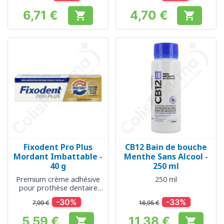
6,71 €
4,70 €


Prix
Prix
Fixodent Pro Plus
CB12 Bain de bouche
Mordant Imbattable -
Menthe Sans Alcool -
40 g
250 ml
Premium crème adhésive
250 ml
pour prothèse dentaire
totale et partielle
-30%
-33%
7,99 €
16,95 €
5,59 €
11,38 €

