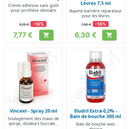
Lèvres 7,5 ml
Crème adhésive sans goût
pour prothèse dentaire
Baume barrière réparateur
pour les lèvres
-16%
-16%
9,25 €
7,50 €
7,77 €
6,30 €


Prix
Prix
Vinceel - Spray 20 ml
Eludril Extra 0,2% -
Bain de bouche 300 ml
Soulagement des maux de
gorge, douleurs buccales,
Bain de bouche avec
aphtes
doseur