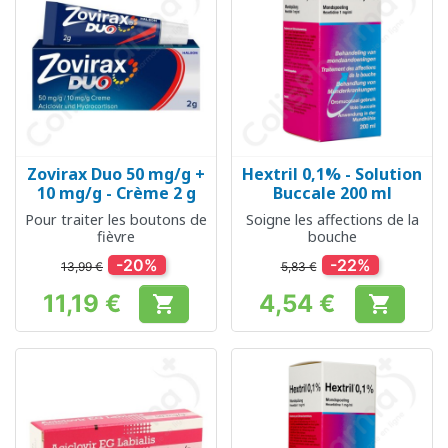
Zovirax Duo 50 mg/g +
Hextril 0,1% - Solution
10 mg/g - Crème 2 g
Buccale 200 ml
Pour traiter les boutons de
Soigne les affections de la
fièvre
bouche
-20%
-22%
13,99 €
5,83 €
11,19 €
4,54 €


Prix
Prix