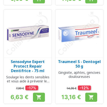
Prix
Prix
Sensodyne Expert
Traumeel S - Dentogel
Protect Repair
50 g
Dentifrice - 75 ml
Gingivite, aphtes, gencives
douloureuses
Soulage les dents sensibles
et vous aide à prévenir les
caries
-17%
-12%
7,99 €
14,95 €
6,63 €
13,16 €


Prix
Prix