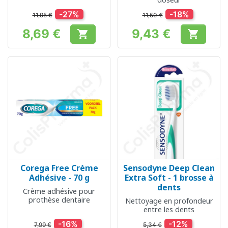
-27%
-18%
11,95 €
11,50 €
8,69 €
9,43 €


Prix
Prix
Corega Free Crème
Sensodyne Deep Clean
Adhésive - 70 g
Extra Soft - 1 brosse à
dents
Crème adhésive pour
prothèse dentaire
Nettoyage en profondeur
entre les dents
-16%
-12%
7,99 €
5,34 €