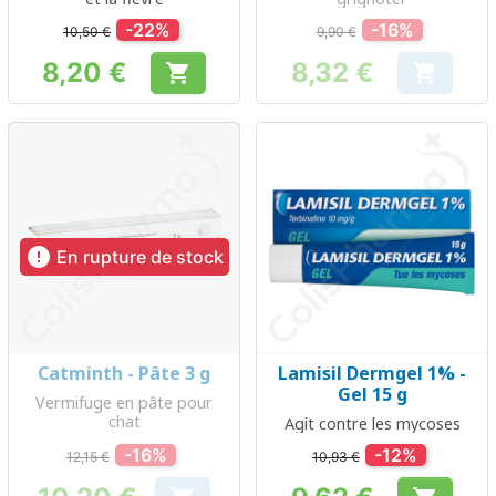
-22%
-16%
10,50 €
9,90 €
8,20 €
8,32 €


Prix
Prix

En rupture de stock
Catminth - Pâte 3 g
Lamisil Dermgel 1% -
Gel 15 g
Vermifuge en pâte pour
chat
Agit contre les mycoses
-16%
-12%
12,15 €
10,93 €