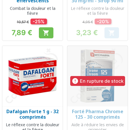
effervescents
30 mg/ml - Sirop 90 ml
Combat la douleur et la
Le réflexe contre la douleur
fièvre
et la fièvre
-25%
-20%
10,57 €
4,05 €
7,89 €
3,23 €


Prix
Prix

En rupture de stock
Dafalgan Forte 1 g - 32
Forté Pharma Chrome
comprimés
125 - 30 comprimés
Le réflexe contre la douleur
Aide à réduire les envies de
et la fièvre
grignoter