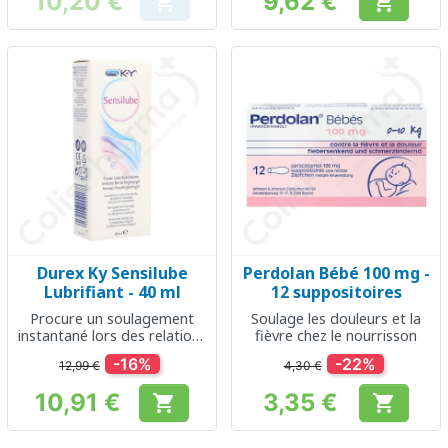
10,20 €
9,62 €


Prix
Prix
Durex Ky Sensilube
Perdolan Bébé 100 mg -
Lubrifiant - 40 ml
12 suppositoires
Procure un soulagement
Soulage les douleurs et la
instantané lors des relations
fièvre chez le nourrisson
sexuelles
-16%
-22%
12,99 €
4,30 €
10,91 €
3,35 €


Prix
Prix