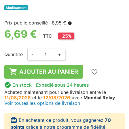
Médicament
Prix public conseillé : 8,95 €
info
6,69 €
TTC
-25%
Quantité
-
+

AJOUTER AU PANIER
favorite_border

En stock
- Expédié sous 24 heures
Achetez maintenant
pour une livraison
entre le
11/08/2026
et le
12/08/2026
avec
Mondial Relay
.
Voir toutes les options de livraison
card_giftcard
En achetant ce produit, vous gagnerez
70
points
grâce à notre programme de fidélité.