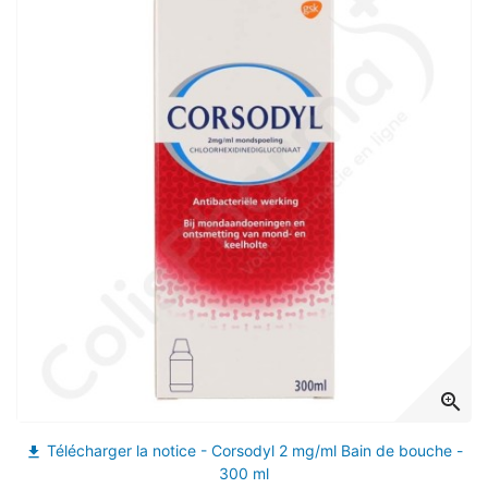
(13 avis)
zoom_in
Télécharger la notice - Corsodyl 2 mg/ml Bain de bouche -
file_download
300 ml