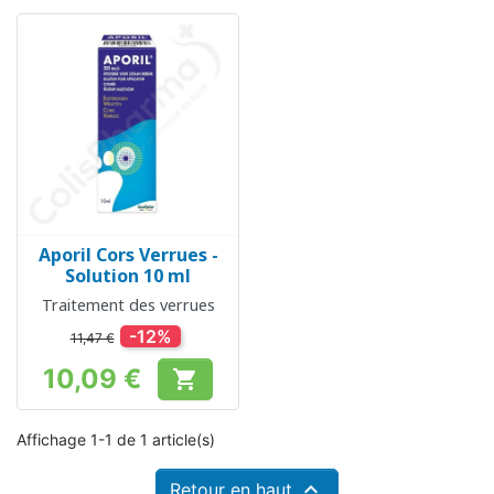
Aporil Cors Verrues -
Solution 10 ml
Traitement des verrues
-12%
11,47 €
10,09 €

Prix
Affichage 1-1 de 1 article(s)

Retour en haut