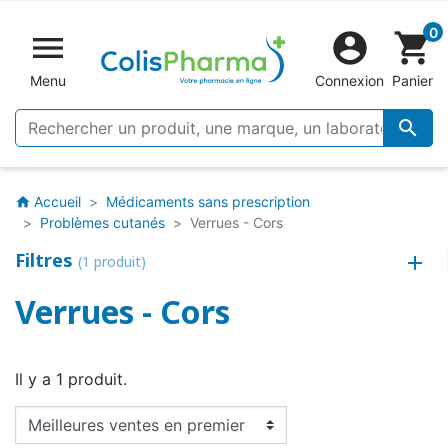
0


shopping_cart
Menu
Connexion
Panier

Accueil
Médicaments sans prescription
home
Problèmes cutanés
Verrues - Cors
Filtres
(1 produit)
Verrues - Cors
Il y a 1 produit.