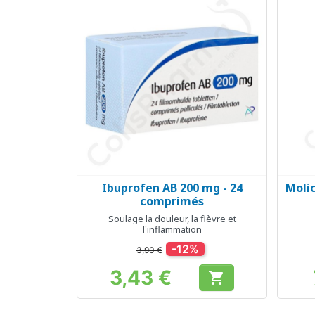
Ibuprofen AB 200 mg - 24
Moli
Aperçu rapide

comprimés
Soulage la douleur, la fièvre et
l'inflammation
-12%
3,90 €
3,43 €

Prix