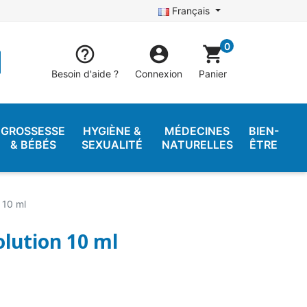
Français
0


shopping_cart
Besoin d'aide ?
Connexion
Panier
GROSSESSE
HYGIÈNE &
MÉDECINES
BIEN-
& BÉBÉS
SEXUALITÉ
NATURELLES
ÊTRE
 10 ml
olution 10 ml