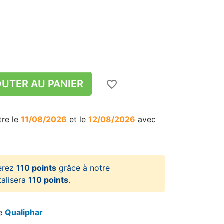
UTER AU PANIER
favorite_border
tre le
11/08/2026
et le
12/08/2026
avec
erez
110 points
grâce à notre
talisera
110 points
.
re
Qualiphar