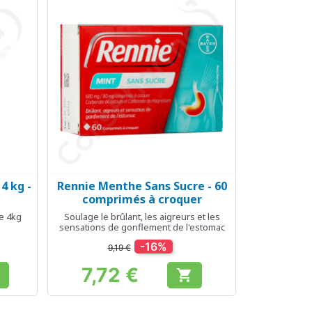
4 kg -
Rennie Menthe Sans Sucre - 60
Aperçu rapide

comprimés à croquer
e 4kg
Soulage le brûlant, les aigreurs et les
sensations de gonflement de l'estomac
-16%
9,19 €
7,72 €

Prix