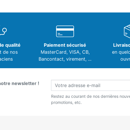
e qualité
Paiement sécurisé
Livrais
t de nos
MasterCard, VISA,
CB,
en quel
aciens
Bancontact, virement, ...
ouvr
notre newsletter !
Restez au courant de nos dernières nouve
promotions, etc.