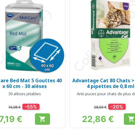
care Bed Mat 5 Gouttes 40
Advantage Cat 80 Chats > 
Aperçu rapide
Aperçu rapide


x 60 cm - 30 alèses
4 pipettes de 0,8 ml
30 alèses jetables
Anti-puces pour chats de plus d
-55%
-20%
15,98 €
28,59 €
7,19 €
22,86 €


Prix
Prix