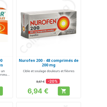
90
Nurofen 200 - 48 comprimés de
Aperçu rapide

es
200 mg
à un
Cible et soulage douleurs et fièvres
erveux
-20%
8,67 €
6,94 €

Prix