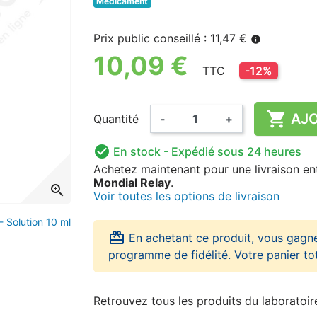
Médicament
(1 avis)
Prix public conseillé : 11,47 €
info
10,09 €
TTC
-12%

AJO
Quantité
-
+

En stock
- Expédié sous 24 heures
Achetez maintenant
pour une livraison
en
Mondial Relay
.
zoom_in
Voir toutes les options de livraison
- Solution 10 ml
card_giftcard
En achetant ce produit, vous gagn
programme de fidélité. Votre panier to
Retrouvez tous les produits du laboratoi