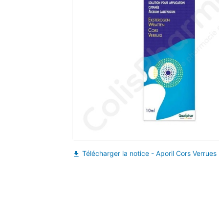
Télécharger la notice - Aporil Cors Verrues 
file_download