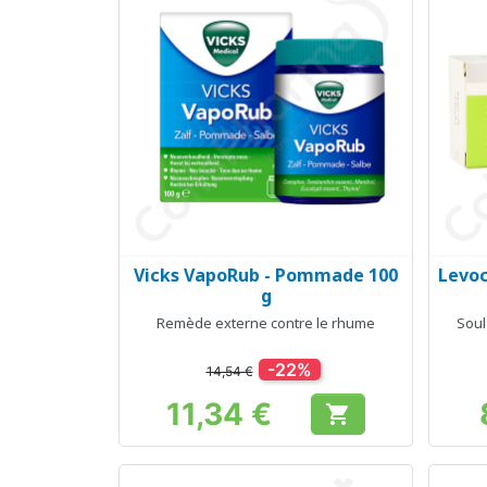
Vicks VapoRub - Pommade 100
Levoc
Aperçu rapide

g
Remède externe contre le rhume
Soul
-22%
14,54 €
11,34 €

Prix