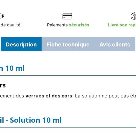
de qualité
Paiements
sécurisés
Livraison rap
Description
Fiche technique
Avis clients
on 10 ml
rs
aitement des
verrues et des cors
. La solution ne peut pas êtr
il - Solution 10 ml