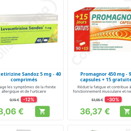
etirizine Sandoz 5 mg - 40
Promagnor 450 mg - 
Aperçu rapide
Aperçu rapide


comprimés
capsules + 15 gratuit
age les symptômes de la rhinite
Réduit la fatigue et contribue 
allergique et de l'urticaire
fonctionnement musculaire et n
normal
-12%
-30%
9,15 €
51,95 €
8,06 €
36,37 €


Prix
Prix