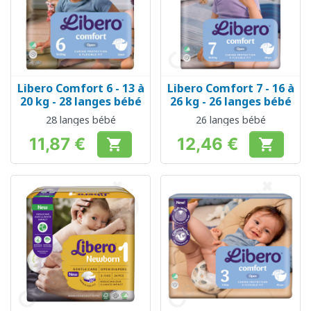
Libero Comfort 6 - 13 à
Libero Comfort 7 - 16 à
20 kg - 28 langes bébé
26 kg - 26 langes bébé
28 langes bébé
26 langes bébé
11,87 €
12,46 €


Prix
Prix