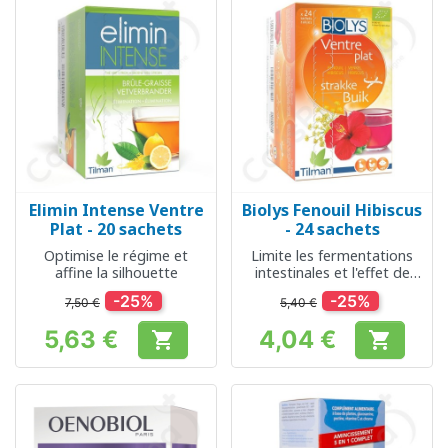
Elimin Intense Ventre
Biolys Fenouil Hibiscus
Plat - 20 sachets
- 24 sachets
Optimise le régime et
Limite les fermentations
affine la silhouette
intestinales et l'effet de
ballonnement
-25%
-25%
7,50 €
5,40 €
5,63 €
4,04 €


Prix
Prix