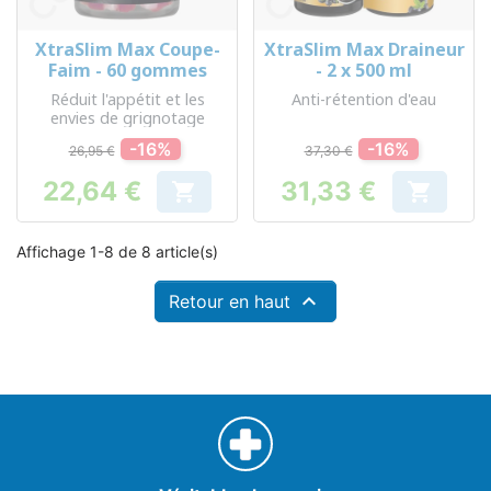
XtraSlim Max Coupe-
XtraSlim Max Draineur
Faim - 60 gommes
- 2 x 500 ml
Réduit l'appétit et les
Anti-rétention d'eau
envies de grignotage
-16%
-16%
26,95 €
37,30 €
22,64 €
31,33 €


Prix
Prix
Affichage 1-8 de 8 article(s)

Retour en haut