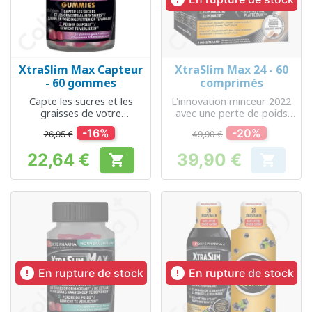
XtraSlim Max Capteur
XtraSlim Max 24 - 60
- 60 gommes
comprimés
Capte les sucres et les
L'innovation minceur 2022
graisses de votre
avec une perte de poids
alimentation
jour et nuit
-16%
-20%
26,95 €
49,90 €
22,64 €
39,90 €


Prix
Prix


En rupture de stock
En rupture de stock