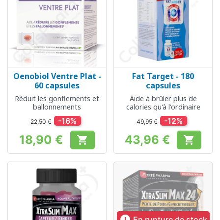
Oenobiol Ventre Plat -
Fat Target - 180
60 capsules
capsules
Réduit les gonflements et
Aide à brûler plus de
ballonnements
calories qu'à l'ordinaire
-16%
-12%
22,50 €
49,95 €
18,90 €
43,96 €


Prix
Prix

En rupture de stock