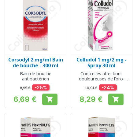
Corsodyl 2 mg/ml Bain
Colludol 1 mg/2 mg -
de bouche - 300 ml
Spray 30 ml
Bain de bouche
Contre les affections
antibactérien
douloureuses de l'oro-
pharynx
-25%
-24%
8,95 €
10,91 €
6,69 €
8,29 €


Prix
Prix