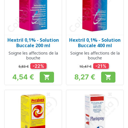
Hextril 0,1% - Solution
Hextril 0,1% - Solution
Buccale 200 ml
Buccale 400 ml
Soigne les affections de la
Soigne les affections de la
bouche
bouche
-22%
-21%
5,83 €
10,47 €
4,54 €
8,27 €


Prix
Prix