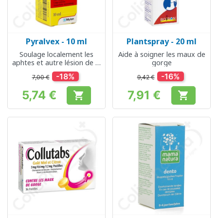
Pyralvex - 10 ml
Plantspray - 20 ml
Soulage localement les
Aide à soigner les maux de
aphtes et autre lésion de la
gorge
cavité buccale
-18%
-16%
7,00 €
9,42 €
5,74 €
7,91 €


Prix
Prix