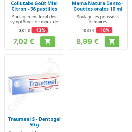
Collutabs Goût Miel
Mama Natura Dento -
Citron - 36 pastilles
Gouttes orales 10 ml
Soulagement local des
Soulage les poussées
symptômes de maux de
dentaires
gorge
-13%
-18%
8,04 €
10,95 €
7,02 €
8,99 €


Prix
Prix
Traumeel S - Dentogel
50 g