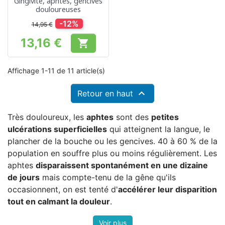
Gingivite, aphtes, gencives
douloureuses
-12%
14,95 €
13,16 €

Prix
Affichage 1-11 de 11 article(s)

Retour en haut
Très douloureux, les
aphtes
sont des
petites
ulcérations superficielles
qui atteignent la langue, le
plancher de la bouche ou les gencives. 40 à 60 % de la
population en souffre plus ou moins régulièrement. Les
aphtes
disparaissent spontanément en une dizaine
de jours
mais compte-tenu de la gêne qu'ils
occasionnent, on est tenté d'
accélérer leur disparition
tout en calmant la douleur
.