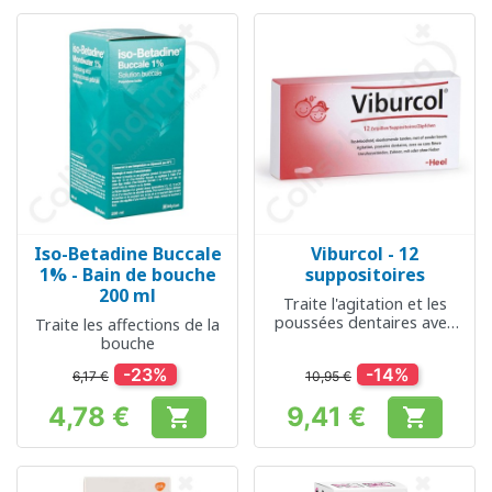
Iso-Betadine Buccale
Viburcol - 12
1% - Bain de bouche
suppositoires
200 ml
Traite l'agitation et les
poussées dentaires avec
Traite les affections de la
ou sans fièvre
bouche
-23%
-14%
6,17 €
10,95 €
4,78 €
9,41 €


Prix
Prix