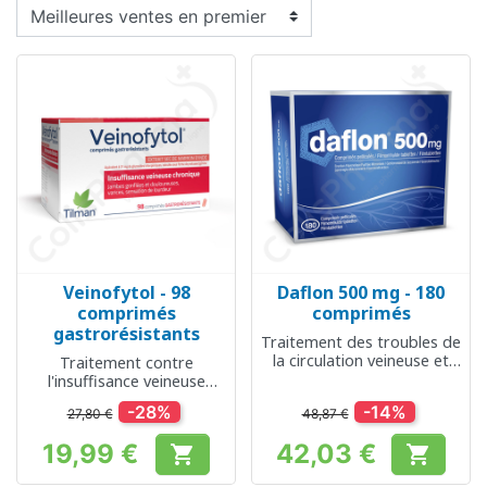
Veinofytol - 98
Daflon 500 mg - 180
comprimés
comprimés
gastrorésistants
Traitement des troubles de
la circulation veineuse et
Traitement contre
des hémorroïdes
l'insuffisance veineuse
chronique
-28%
-14%
27,80 €
48,87 €
19,99 €
42,03 €


Prix
Prix