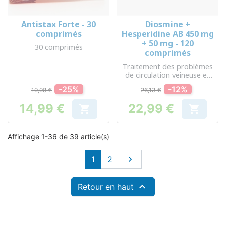
Antistax Forte - 30
Diosmine +
comprimés
Hesperidine AB 450 mg
+ 50 mg - 120
30 comprimés
comprimés
Traitement des problèmes
de circulation veineuse et
des hémorroïdes
-25%
-12%
19,98 €
26,13 €
14,99 €
22,99 €


Prix
Prix
Affichage 1-36 de 39 article(s)
Suivant
1
2


Retour en haut