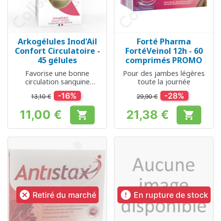
Arkogélules Inod'Ail
Forté Pharma
Confort Circulatoire -
FortéVeinol 12h - 60
45 gélules
comprimés PROMO
Favorise une bonne
Pour des jambes légères
circulation sanguine
toute la journée
générale
-16%
-28%
13,10 €
29,90 €
11,00 €
21,38 €


Prix
Prix


Retiré du marché
En rupture de stock