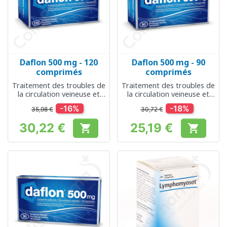
Daflon 500 mg - 120
Daflon 500 mg - 90
comprimés
comprimés
Traitement des troubles de
Traitement des troubles de
la circulation veineuse et
la circulation veineuse et
des hémorroïdes
des hémorroïdes
-16%
-18%
35,98 €
30,72 €
30,22 €
25,19 €


Prix
Prix