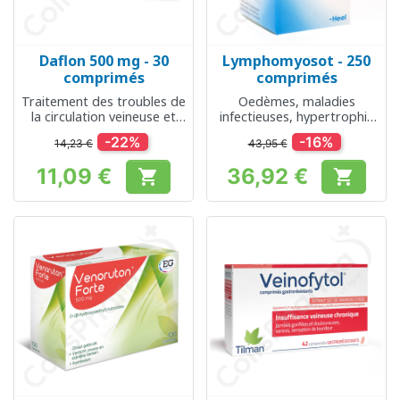
Daflon 500 mg - 30
Lymphomyosot - 250
comprimés
comprimés
Traitement des troubles de
Oedèmes, maladies
la circulation veineuse et
infectieuses, hypertrophie
des hémorroïdes
des amygdales
-22%
-16%
14,23 €
43,95 €
11,09 €
36,92 €


Prix
Prix