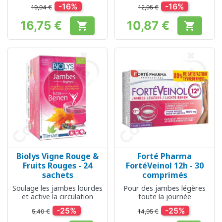
des amygdales
-16%
-16%
19,94 €
12,95 €
16,75 €
10,87 €


Prix
Prix
Biolys Vigne Rouge &
Forté Pharma
Fruits Rouges - 24
FortéVeinol 12h - 30
sachets
comprimés
Soulage les jambes lourdes
Pour des jambes légères
et active la circulation
toute la journée
-25%
-25%
5,40 €
14,95 €