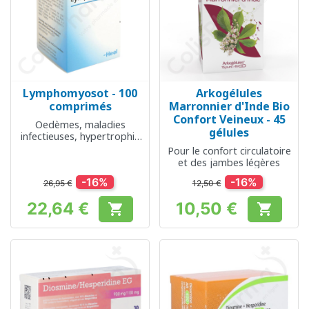
Lymphomyosot - 100
Arkogélules
comprimés
Marronnier d'Inde Bio
Confort Veineux - 45
Oedèmes, maladies
gélules
infectieuses, hypertrophie
des amygdales
Pour le confort circulatoire
et des jambes légères
-16%
-16%
26,95 €
12,50 €
22,64 €
10,50 €


Prix
Prix