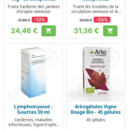
Traite l'œdème des jambes
Traite les troubles de la
d'origine veineuse
circulation veineuse et les
hémorroïdes
-12%
-20%
27,80 €
39,20 €
24,46 €
31,36 €


Prix
Prix
Lymphomyosot -
Arkogélules Vigne
Gouttes 30 ml
Rouge Bio - 45 gélules
Oedèmes, maladies
45 gélules
infectieuses, hypertrophie