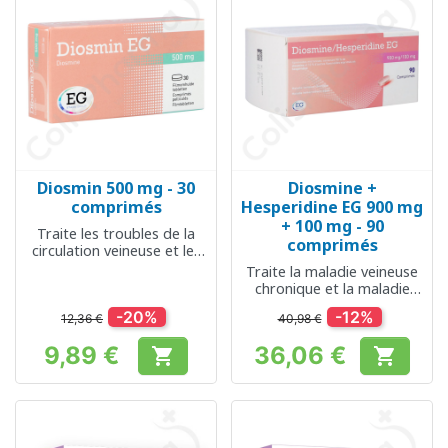
Diosmin 500 mg - 30
Diosmine +
comprimés
Hesperidine EG 900 mg
+ 100 mg - 90
Traite les troubles de la
comprimés
circulation veineuse et les
hémorroïdes
Traite la maladie veineuse
chronique et la maladie
hémorroïdaire aigüe
-20%
-12%
12,36 €
40,98 €
9,89 €
36,06 €


Prix
Prix