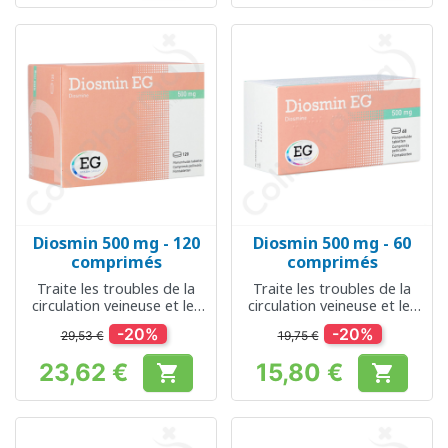
Diosmin 500 mg - 120
Diosmin 500 mg - 60
comprimés
comprimés
Traite les troubles de la
Traite les troubles de la
circulation veineuse et les
circulation veineuse et les
hémorroïdes
hémorroïdes
-20%
-20%
29,53 €
19,75 €
23,62 €
15,80 €


Prix
Prix