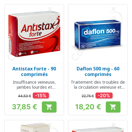
Antistax Forte - 90
Daflon 500 mg - 60
comprimés
comprimés
Insuffisance veineuse,
Traitement des troubles de
jambes lourdes et
la circulation veineuse et
douloureuses
des hémorroïdes
-15%
-20%
44,53 €
22,75 €
37,85 €
18,20 €


Prix
Prix