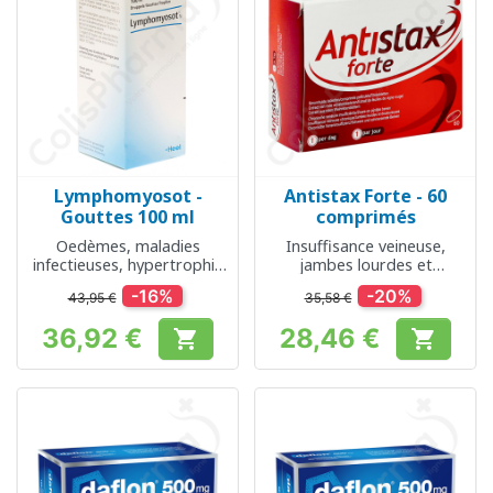
Lymphomyosot -
Antistax Forte - 60
Gouttes 100 ml
comprimés
Oedèmes, maladies
Insuffisance veineuse,
infectieuses, hypertrophie
jambes lourdes et
des amygdales
douloureuses
-16%
-20%
43,95 €
35,58 €
36,92 €
28,46 €


Prix
Prix