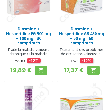
Diosmine +
Diosmine +
Hesperidine EG 900 mg
Hesperidine AB 450 mg
+ 100 mg - 30
+ 50 mg - 60
comprimés
comprimés
Traite la maladie veineuse
Traitement des problèmes
chronique et la maladie
de circulation veineuse et
hémorroïdaire aigüe
des hémorroïdes
-12%
-12%
22,60 €
19,74 €
19,89 €
17,37 €


Prix
Prix