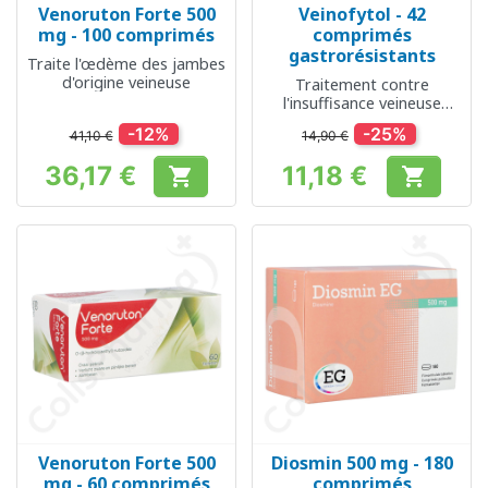
Venoruton Forte 500
Veinofytol - 42
mg - 100 comprimés
comprimés
gastrorésistants
Traite l'œdème des jambes
d'origine veineuse
Traitement contre
l'insuffisance veineuse
chronique
-12%
-25%
41,10 €
14,90 €
36,17 €
11,18 €


Prix
Prix
Venoruton Forte 500
Diosmin 500 mg - 180
mg - 60 comprimés
comprimés