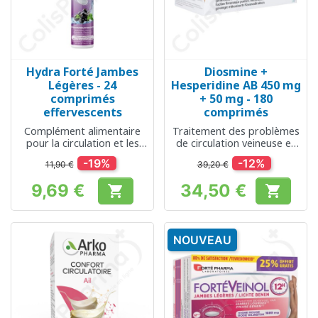
Hydra Forté Jambes
Diosmine +
Légères - 24
Hesperidine AB 450 mg
comprimés
+ 50 mg - 180
effervescents
comprimés
Complément alimentaire
Traitement des problèmes
pour la circulation et les
de circulation veineuse et
jambes légères
des hémorroïdes
-19%
-12%
11,90 €
39,20 €
9,69 €
34,50 €


Prix
Prix
NOUVEAU