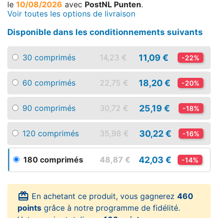
le
10/08/2026
avec
PostNL Punten
.
Voir toutes les options de livraison
Disponible dans les conditionnements suivants
11,09 €
30 comprimés
14,23 €
-22%
18,20 €
60 comprimés
22,75 €
-20%
25,19 €
90 comprimés
30,72 €
-18%
30,22 €
120 comprimés
35,98 €
-16%
42,03 €
180 comprimés
48,87 €
-14%
card_giftcard
En achetant ce produit, vous gagnerez
460
points
grâce à notre programme de fidélité.