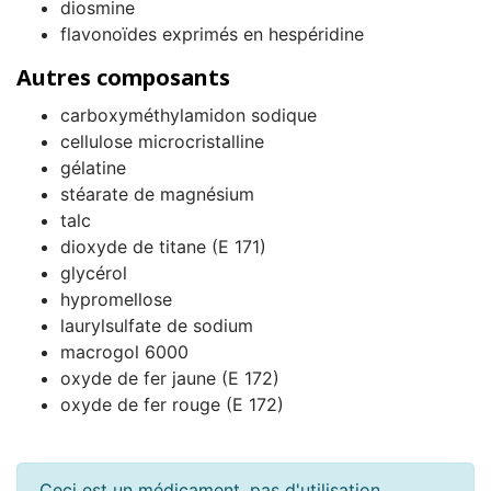
diosmine
flavonoïdes exprimés en hespéridine
Autres composants
carboxyméthylamidon sodique
cellulose microcristalline
gélatine
stéarate de magnésium
talc
dioxyde de titane (E 171)
glycérol
hypromellose
laurylsulfate de sodium
macrogol 6000
oxyde de fer jaune (E 172)
oxyde de fer rouge (E 172)
Ceci est un médicament, pas d'utilisation