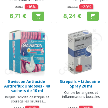
-16%
-20%
7,99 €
10,30 €
6,71 €
8,24 €


Prix
Prix
Gaviscon Antiacide-
Strepsils + Lidocaïne -
Antireflux Unidoses - 48
Spray 20 ml
sachets de 10 ml
Contre les angines et
inflammations buccales
Régule l'acidité gastrique et
soulage les brûlures
d'estomac