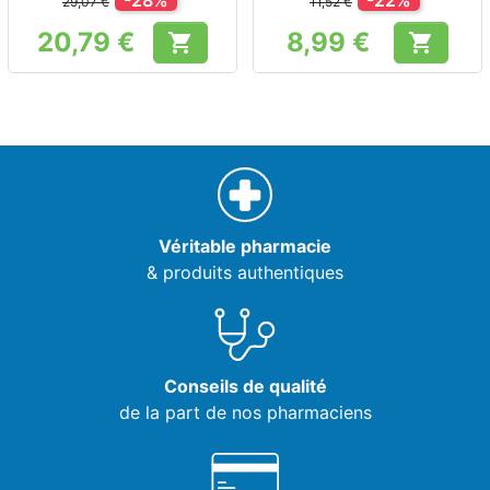
-28%
-22%
29,07 €
11,52 €
20,79 €
8,99 €


Prix
Prix
Véritable pharmacie
& produits authentiques
Conseils de qualité
de la part de nos pharmaciens