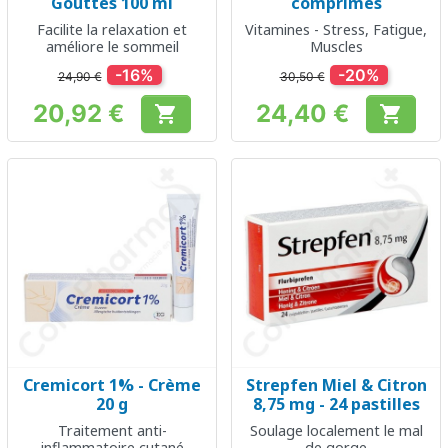
Gouttes 100 ml
comprimés
Facilite la relaxation et
Vitamines - Stress, Fatigue,
améliore le sommeil
Muscles
-16%
-20%
24,90 €
30,50 €
20,92 €
24,40 €


Prix
Prix
Cremicort 1% - Crème
Strepfen Miel & Citron
20 g
8,75 mg - 24 pastilles
Traitement anti-
Soulage localement le mal
inflammatoire cutané
de gorge