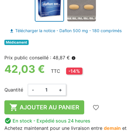
Télécharger la notice - Daflon 500 mg - 180 comprimés
file_download
Médicament
Prix public conseillé : 48,87 €
info
42,03 €
TTC
-14%
Quantité
-
+

AJOUTER AU PANIER
favorite_border

En stock
- Expédié sous 24 heures
Achetez maintenant
pour une livraison
entre
demain
et