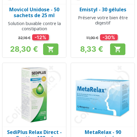
Movicol Unidose - 50
Emistyl - 30 gélules
sachets de 25 ml
Préserve votre bien être
digestif
Solution buvable contre la
constipation
-12%
-30%
32,16 €
11,90 €
28,30 €
8,33 €


Prix
Prix
SediPlus Relax Direct -
MetaRelax - 90