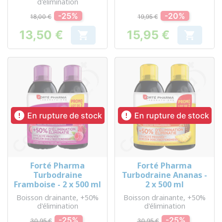
d'élimination
-25%
-20%
18,00 €
19,95 €
13,50 €
15,95 €


Prix
Prix


En rupture de stock
En rupture de stock
Forté Pharma
Forté Pharma
Turbodraine
Turbodraine Ananas -
Framboise - 2 x 500 ml
2 x 500 ml
Boisson drainante, +50%
Boisson drainante, +50%
d'élimination
d'élimination
-25%
-25%
30,95 €
30,95 €