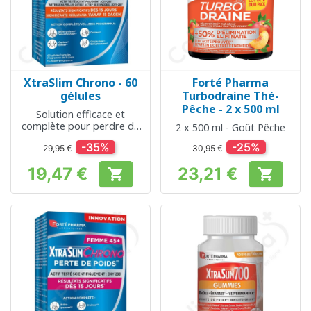
XtraSlim Chrono - 60
Forté Pharma
gélules
Turbodraine Thé-
Pêche - 2 x 500 ml
Solution efficace et
complète pour perdre du
2 x 500 ml - Goût Pêche
poids
-35%
-25%
29,95 €
30,95 €
19,47 €
23,21 €


Prix
Prix