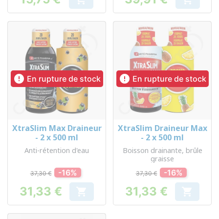
Prix
Prix


En rupture de stock
En rupture de stock
XtraSlim Max Draineur
XtraSlim Draineur Max
- 2 x 500 ml
- 2 x 500 ml
Anti-rétention d'eau
Boisson drainante, brûle
graisse
-16%
-16%
37,30 €
37,30 €
31,33 €
31,33 €


Prix
Prix