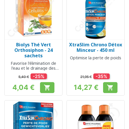
Biolys Thé Vert
XtraSlim Chrono Détox
Orthosiphon - 24
Minceur - 450 ml
sachets
Optimise la perte de poids
Favorise l'élimination de
l'eau et le drainage des
tissus
-25%
-35%
5,40 €
21,95 €
4,04 €
14,27 €


Prix
Prix