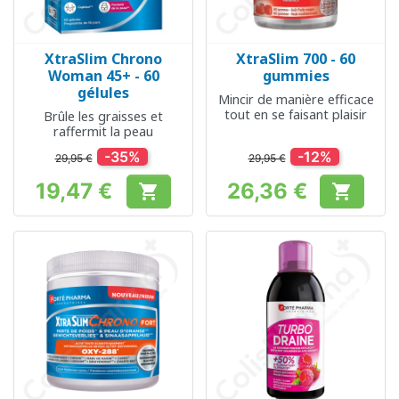
XtraSlim Chrono
XtraSlim 700 - 60
Woman 45+ - 60
gummies
gélules
Mincir de manière efficace
tout en se faisant plaisir
Brûle les graisses et
raffermit la peau
-35%
-12%
29,95 €
29,95 €
19,47 €
26,36 €


Prix
Prix