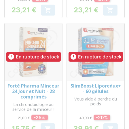
23,21 €
23,21 €


Prix
Prix


En rupture de stock
En rupture de stock
Forté Pharma Minceur
SlimBoost Liporedux+
24 Jour et Nuit - 28
- 60 gélules
comprimés
Vous aide à perdre du
poids
La chronobiologie au
service de la minceur !
-25%
-20%
21,00 €
49,90 €
15,75 €
39,91 €

