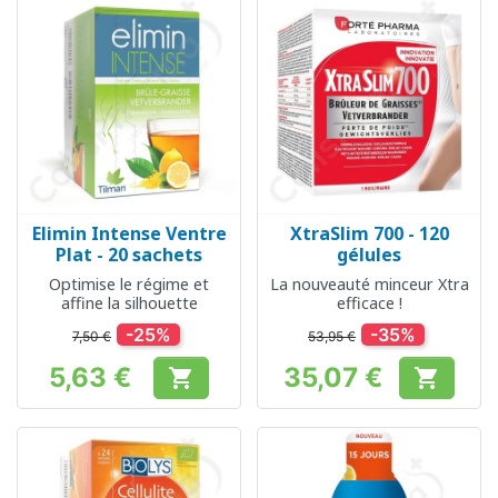
Elimin Intense Ventre
XtraSlim 700 - 120
Plat - 20 sachets
gélules
Optimise le régime et
La nouveauté minceur Xtra
affine la silhouette
efficace !
-25%
-35%
7,50 €
53,95 €
5,63 €
35,07 €


Prix
Prix