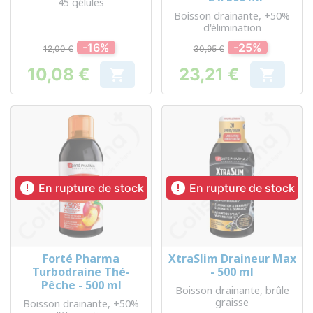
45 gélules
Boisson drainante, +50%
d'élimination
-16%
-25%
12,00 €
30,95 €
10,08 €
23,21 €


Prix
Prix


En rupture de stock
En rupture de stock
Forté Pharma
XtraSlim Draineur Max
Turbodraine Thé-
- 500 ml
Pêche - 500 ml
Boisson drainante, brûle
graisse
Boisson drainante, +50%