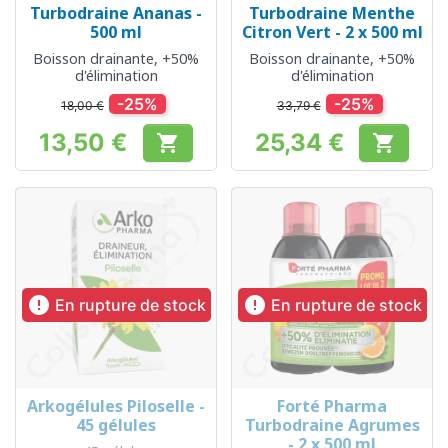
Turbodraine Ananas -
Turbodraine Menthe
500 ml
Citron Vert - 2 x 500 ml
Boisson drainante, +50%
Boisson drainante, +50%
d'élimination
d'élimination
-25%
-25%
18,00 €
33,79 €
13,50 €
25,34 €


Prix
Prix


En rupture de stock
En rupture de stock
Arkogélules Piloselle -
Forté Pharma
45 gélules
Turbodraine Agrumes
- 2 x 500 ml