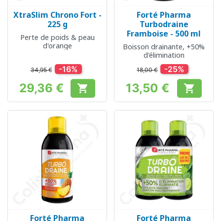
XtraSlim Chrono Fort -
Forté Pharma
225 g
Turbodraine
Framboise - 500 ml
Perte de poids & peau
d'orange
Boisson drainante, +50%
d'élimination
-16%
-25%
34,95 €
18,00 €
29,36 €
13,50 €


Prix
Prix
Forté Pharma
Forté Pharma