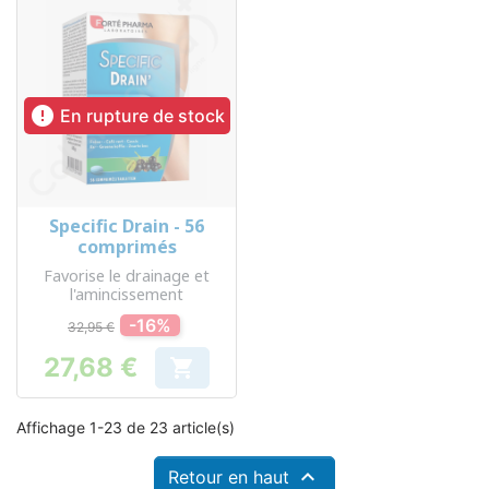

En rupture de stock
Specific Drain - 56
comprimés
Favorise le drainage et
l'amincissement
-16%
32,95 €
27,68 €

Prix
Affichage 1-23 de 23 article(s)

Retour en haut