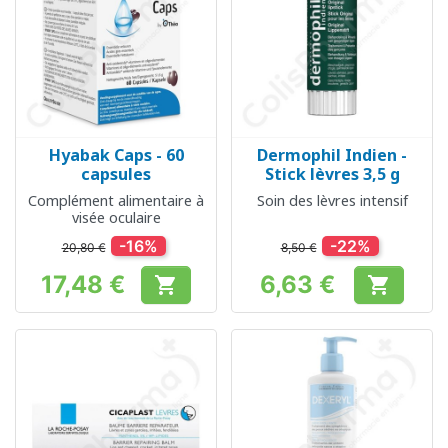
Hyabak Caps - 60
Dermophil Indien -
capsules
Stick lèvres 3,5 g
Complément alimentaire à
Soin des lèvres intensif
visée oculaire
-16%
-22%
20,80 €
8,50 €
17,48 €
6,63 €


Prix
Prix