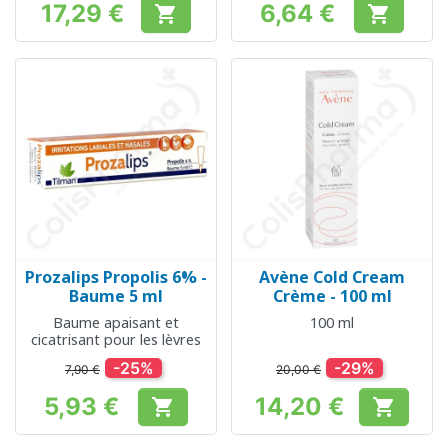
17,29 €
6,64 €


Prix
Prix
Prozalips Propolis 6% -
Avène Cold Cream
Baume 5 ml
Crème - 100 ml
Baume apaisant et
100 ml
cicatrisant pour les lèvres
-25%
-29%
7,90 €
20,00 €
5,93 €
14,20 €


Prix
Prix