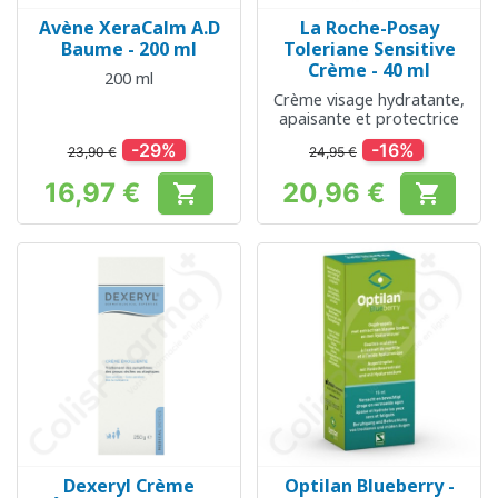
Avène XeraCalm A.D
La Roche-Posay
Baume - 200 ml
Toleriane Sensitive
Crème - 40 ml
200 ml
Crème visage hydratante,
apaisante et protectrice
-29%
-16%
23,90 €
24,95 €
16,97 €
20,96 €


Prix
Prix
Dexeryl Crème
Optilan Blueberry -