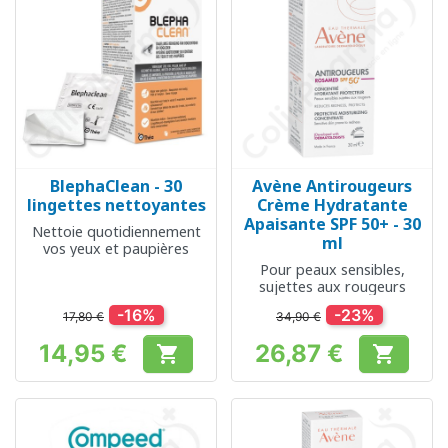
BlephaClean - 30
Avène Antirougeurs
lingettes nettoyantes
Crème Hydratante
Apaisante SPF 50+ - 30
Nettoie quotidiennement
ml
vos yeux et paupières
Pour peaux sensibles,
sujettes aux rougeurs
-16%
-23%
17,80 €
34,90 €
14,95 €
26,87 €


Prix
Prix