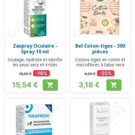
Zaspray Oculaire -
Bel Coton-tiges - 300
Spray 10 ml
pièces
Soulage, hydrate et lubrifie
Cotons-tiges en coton et
les yeux secs et irrités
microfibres à l'aloe vera
-16%
-25%
18,50 €
4,24 €
15,54 €
3,18 €


Prix
Prix