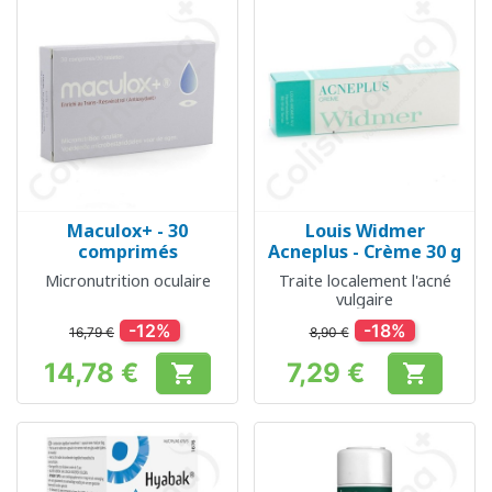
Maculox+ - 30
Louis Widmer
comprimés
Acneplus - Crème 30 g
Micronutrition oculaire
Traite localement l'acné
vulgaire
-12%
-18%
16,79 €
8,90 €
14,78 €
7,29 €


Prix
Prix