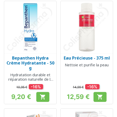
Bepanthen Hydra
Eau Précieuse - 375 ml
Crème Hydratante - 50
Nettoie et purifie la peau
g
Hydratation durable et
réparation naturelle de la
peau
-16%
-16%
10,95 €
14,99 €
9,20 €
12,59 €


Prix
Prix