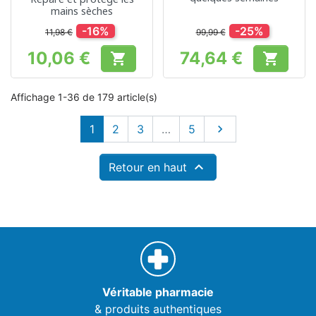
mains sèches
-16%
-25%
11,98 €
99,99 €
10,06 €
74,64 €


Prix
Prix
Affichage 1-36 de 179 article(s)
Suivant
1
2
3
…
5


Retour en haut
Véritable pharmacie
& produits authentiques