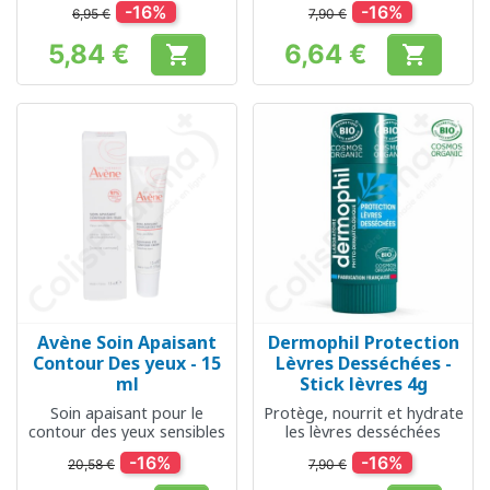
-16%
-16%
6,95 €
7,90 €
5,84 €
6,64 €


Prix
Prix
Avène Soin Apaisant
Dermophil Protection
Contour Des yeux - 15
Lèvres Desséchées -
ml
Stick lèvres 4g
Soin apaisant pour le
Protège, nourrit et hydrate
contour des yeux sensibles
les lèvres desséchées
-16%
-16%
20,58 €
7,90 €