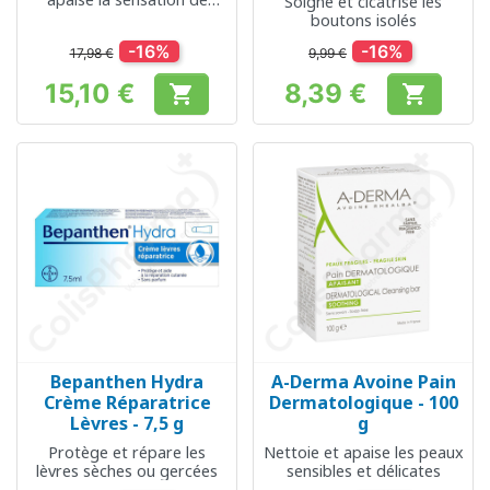
Soigne et cicatrise les
brûlure
boutons isolés
-16%
-16%
17,98 €
9,99 €
15,10 €
8,39 €


Prix
Prix
Bepanthen Hydra
A-Derma Avoine Pain
Crème Réparatrice
Dermatologique - 100
Lèvres - 7,5 g
g
Protège et répare les
Nettoie et apaise les peaux
lèvres sèches ou gercées
sensibles et délicates