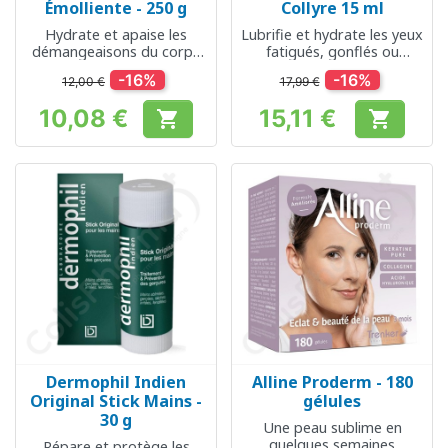
Émolliente - 250 g
Collyre 15 ml
Hydrate et apaise les
Lubrifie et hydrate les yeux
démangeaisons du corps
fatigués, gonflés ou
et du visage
surmenés
-16%
-16%
12,00 €
17,99 €
10,08 €
15,11 €


Prix
Prix
Dermophil Indien
Alline Proderm - 180
Original Stick Mains -
gélules
30 g
Une peau sublime en
quelques semaines
Répare et protège les