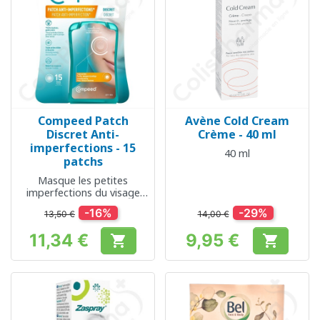
Compeed Patch
Avène Cold Cream
Discret Anti-
Crème - 40 ml
imperfections - 15
40 ml
patchs
Masque les petites
imperfections du visage
pendant la journée
-16%
-29%
13,50 €
14,00 €
11,34 €
9,95 €


Prix
Prix