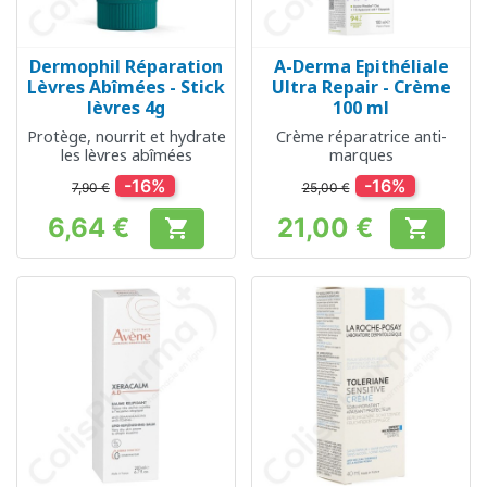
Dermophil Réparation
A-Derma Epithéliale
Lèvres Abîmées - Stick
Ultra Repair - Crème
lèvres 4g
100 ml
Protège, nourrit et hydrate
Crème réparatrice anti-
les lèvres abîmées
marques
-16%
-16%
7,90 €
25,00 €
6,64 €
21,00 €


Prix
Prix