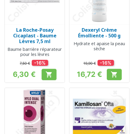
La Roche-Posay
Dexeryl Crème
Cicaplast - Baume
Émolliente - 500 g
Lèvres 7,5 ml
Hydrate et apaise la peau
sèche
Baume barrière réparateur
pour les lèvres
-16%
-16%
7,50 €
19,90 €
6,30 €
16,72 €


Prix
Prix