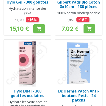
Hylo Gel - 300 gouttes
Gilbert Pads Bio Coton
8x10cm - 180 pièces
Hydratation intense des
yeux
100% coton biodégradable
-16%
-16%
17,98 €
8,35 €
15,10 €
7,02 €


Prix
Prix
Hylo Dual - 300
Dr. Herma Patch Anti-
gouttes oculaires
boutons Petit - 24
patchs
Hydrate les yeux secs et
apaise la sensation de