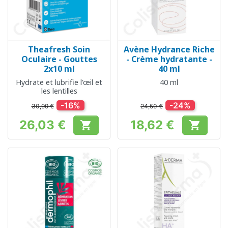
Theafresh Soin
Avène Hydrance Riche
Oculaire - Gouttes
- Crème hydratante -
2x10 ml
40 ml
Hydrate et lubrifie l'œil et
40 ml
les lentilles
-16%
-24%
30,99 €
24,50 €
26,03 €
18,62 €


Prix
Prix