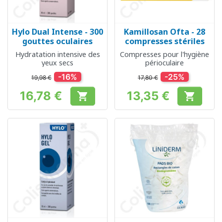
Hylo Dual Intense - 300
Kamillosan Ofta - 28
gouttes oculaires
compresses stériles
Hydratation intensive des
Compresses pour l'hygiène
yeux secs
périoculaire
-16%
-25%
19,98 €
17,80 €
16,78 €
13,35 €


Prix
Prix