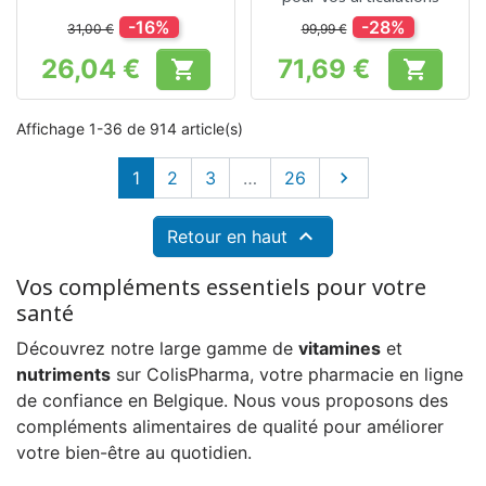
-16%
-28%
31,00 €
99,99 €
26,04 €
71,69 €


Prix
Prix
Affichage 1-36 de 914 article(s)
Suivant
1
2
3
…
26


Retour en haut
Vos compléments essentiels pour votre
santé
Découvrez notre large gamme de
vitamines
et
nutriments
sur ColisPharma, votre pharmacie en ligne
de confiance en Belgique. Nous vous proposons des
compléments alimentaires de qualité pour améliorer
votre bien-être au quotidien.