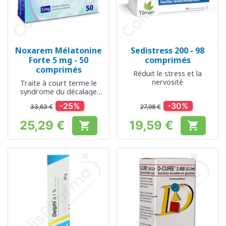
Noxarem Mélatonine
Sedistress 200 - 98
Forte 5 mg - 50
comprimés
comprimés
Réduit le stress et la
nervosité
Traite à court terme le
syndrome du décalage
horaire
-25%
-30%
33,63 €
27,98 €
25,29 €
19,59 €


Prix
Prix