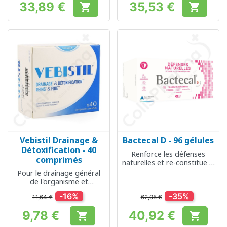
33,89 €
35,53 €


Prix
Prix
Vebistil Drainage &
Bactecal D - 96 gélules
Détoxification - 40
Renforce les défenses
comprimés
naturelles et re-constitue la
flore intestinale
Pour le drainage général
de l'organisme et
l'élimination rénale
-16%
-35%
11,64 €
62,95 €
9,78 €
40,92 €


Prix
Prix