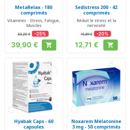
MetaRelax - 180
Sedistress 200 - 42
comprimés
comprimés
Vitamines - Stress, Fatigue,
Réduit le stress et la
Muscles
nervosité
-25%
-20%
53,20 €
15,89 €
39,90 €
12,71 €


Prix
Prix
Hyabak Caps - 60
Noxarem Mélatonine
capsules
3 mg - 50 comprimés