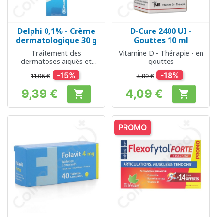
Delphi 0,1% - Crème
D-Cure 2400 UI -
dermatologique 30 g
Gouttes 10 ml
Traitement des
Vitamine D - Thérapie - en
dermatoses aiguës et
gouttes
chroniques sensibles aux
-15%
-18%
11,05 €
4,99 €
corticostéroïdes
9,39 €
4,09 €


Prix
Prix
PROMO