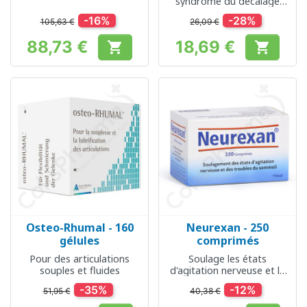
syndrome du décalage
horaire
-16%
-28%
105,63 €
26,09 €
88,73 €
18,69 €


Prix
Prix
Osteo-Rhumal - 160
Neurexan - 250
gélules
comprimés
Pour des articulations
Soulage les états
souples et fluides
d'agitation nerveuse et le
trouble du sommeil
-35%
-12%
51,95 €
40,38 €