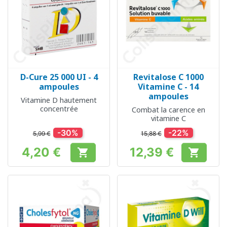
D-Cure 25 000 UI - 4
Revitalose C 1000
ampoules
Vitamine C - 14
ampoules
Vitamine D hautement
concentrée
Combat la carence en
vitamine C
-30%
-22%
5,99 €
15,88 €
4,20 €
12,39 €


Prix
Prix