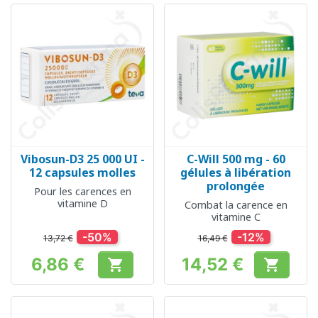
Vibosun-D3 25 000 UI -
C-Will 500 mg - 60
12 capsules molles
gélules à libération
prolongée
Pour les carences en
vitamine D
Combat la carence en
vitamine C
-50%
-12%
13,72 €
16,49 €
6,86 €
14,52 €


Prix
Prix