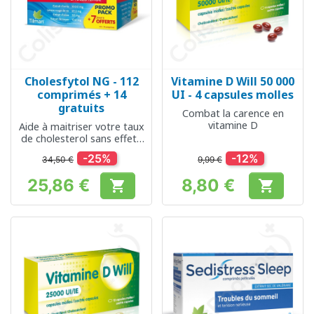
Cholesfytol NG - 112
Vitamine D Will 50 000
comprimés + 14
UI - 4 capsules molles
gratuits
Combat la carence en
vitamine D
Aide à maitriser votre taux
de cholesterol sans effets
secondaires
-25%
-12%
34,50 €
9,99 €
25,86 €
8,80 €


Prix
Prix