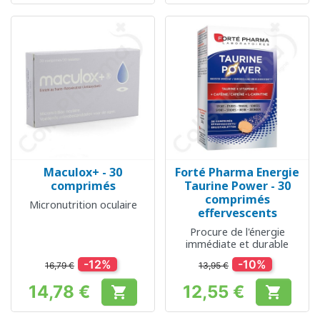
Maculox+ - 30
Forté Pharma Energie
comprimés
Taurine Power - 30
comprimés
Micronutrition oculaire
effervescents
Procure de l'énergie
immédiate et durable
-12%
-10%
16,79 €
13,95 €
14,78 €
12,55 €


Prix
Prix