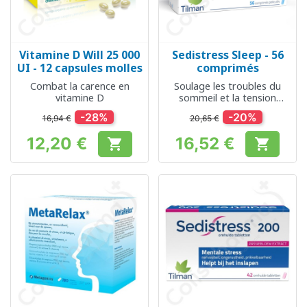
Vitamine D Will 25 000
Sedistress Sleep - 56
UI - 12 capsules molles
comprimés
Combat la carence en
Soulage les troubles du
vitamine D
sommeil et la tension
nerveuse légère
-28%
-20%
16,94 €
20,65 €
12,20 €
16,52 €


Prix
Prix