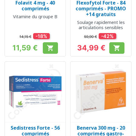
Folavit 4 mg - 40
Flexofytol Forte - 84
comprimés
comprimés - PROMO
+14 gratuits
Vitamine du groupe B
Soulage rapidement les
articulations sensibles
-18%
-42%
14,15 €
59,90 €
11,59 €
34,99 €


Prix
Prix
Sedistress Forte - 56
Benerva 300 mg - 20
comprimés
comprimés gastro-