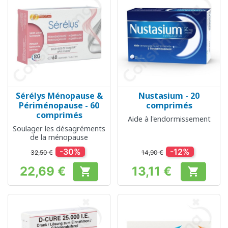
Sérélys Ménopause &
Nustasium - 20
Périménopause - 60
comprimés
comprimés
Aide à l'endormissement
Soulager les désagréments
de la ménopause
-30%
-12%
32,50 €
14,90 €
22,69 €
13,11 €


Prix
Prix