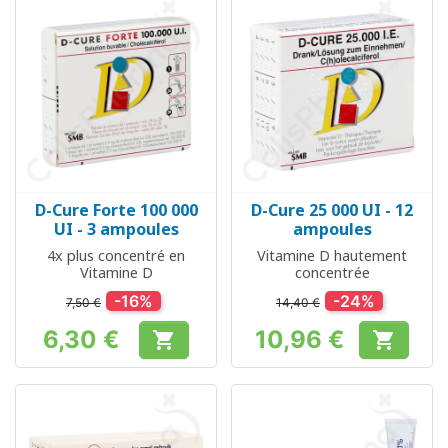
D-Cure Forte 100 000
D-Cure 25 000 UI - 12
UI - 3 ampoules
ampoules
4x plus concentré en
Vitamine D hautement
Vitamine D
concentrée
-16%
-24%
7,50 €
14,40 €
6,30 €
10,96 €


Prix
Prix