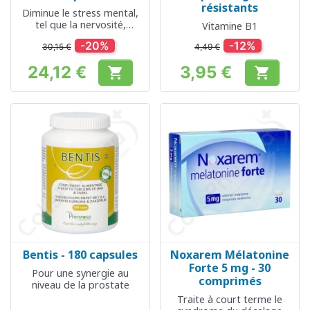
résistants
Diminue le stress mental,
tel que la nervosité,
Vitamine B1
l’inquiétude ou l’irritabilité
-20%
-12%
et facilite l’endormissement
30,15 €
4,49 €
24,12 €
3,95 €


Prix
Prix
Bentis - 180 capsules
Noxarem Mélatonine
Forte 5 mg - 30
Pour une synergie au
comprimés
niveau de la prostate
Traite à court terme le