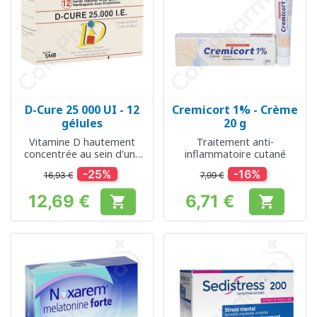
D-Cure 25 000 UI - 12
Cremicort 1% - Crème
gélules
20 g
Vitamine D hautement
Traitement anti-
concentrée au sein d'une
inflammatoire cutané
gélule
-25%
-16%
16,93 €
7,99 €
12,69 €
6,71 €


Prix
Prix