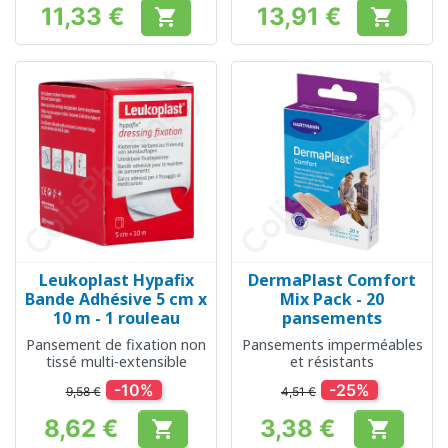
11,33 €
13,91 €


Prix
Prix
Leukoplast Hypafix
DermaPlast Comfort
Bande Adhésive 5 cm x
Mix Pack - 20
10 m - 1 rouleau
pansements
Pansement de fixation non
Pansements imperméables
tissé multi-extensible
et résistants
-10%
-25%
9,58 €
4,51 €
8,62 €
3,38 €


Prix
Prix