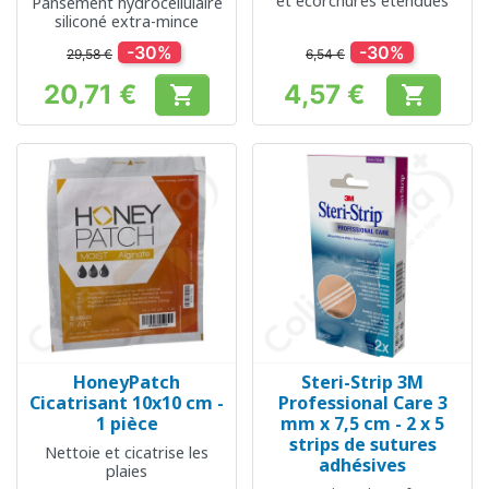
et écorchures étendues
Pansement hydrocellulaire
siliconé extra-mince
-30%
-30%
29,58 €
6,54 €
20,71 €
4,57 €


Prix
Prix
HoneyPatch
Steri-Strip 3M
Cicatrisant 10x10 cm -
Professional Care 3
1 pièce
mm x 7,5 cm - 2 x 5
strips de sutures
Nettoie et cicatrise les
adhésives
plaies