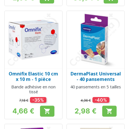
Prix
Prix
Omnifix Elastic 10 cm
DermaPlast Universal
x 10 m - 1 pièce
- 40 pansements
Bande adhésive en non
40 pansements en 5 tailles
tissé
-35%
-40%
7,18 €
4,96 €
4,66 €
2,98 €


Prix
Prix