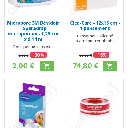
Micropore 3M Dévidoir
Cica-Care - 12x15 cm -
- Sparadrap
1 pansement
microporeux - 1,25 cm
Pansement siliconé
x 9,14 m
cicatrisant réutilisable
Pour peaux sensibles
-30%
-15%
2,86 €
88,00 €
2,00 €
74,80 €


Prix
Prix