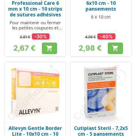
Professional Care 6
6x10 cm - 10
mm x 10 cm - 10 strips
pansements
de sutures adhésives
6 x 10 cm
Pour maintenir ou fermer
les petites coupures et
plaies
-30%
-40%
3,81 €
4,96 €
2,67 €
2,98 €


Prix
Prix
Allevyn Gentle Border
Cutiplast Steril - 7,2x5
Lite - 10x10 cm - 10
cm - 5 pansements