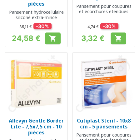
pièces
Pansement pour coupures
et écorchures étendues
Pansement hydrocellulaire
siliconé extra-mince
-30%
-30%
35,11 €
4,74 €
24,58 €
3,32 €


Prix
Prix
Allevyn Gentle Border
Cutiplast Steril - 10x8
Lite - 7,5x7,5 cm - 10
cm - 5 pansements
pièces
Pansement pour coupures