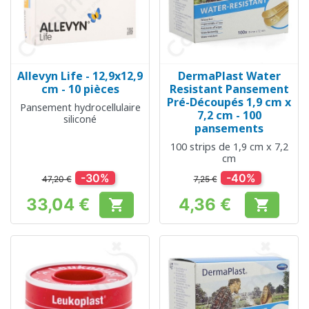
Allevyn Life - 12,9x12,9
DermaPlast Water
cm - 10 pièces
Resistant Pansement
Pré-Découpés 1,9 cm x
Pansement hydrocellulaire
7,2 cm - 100
siliconé
pansements
100 strips de 1,9 cm x 7,2
cm
-30%
-40%
47,20 €
7,25 €
33,04 €
4,36 €


Prix
Prix