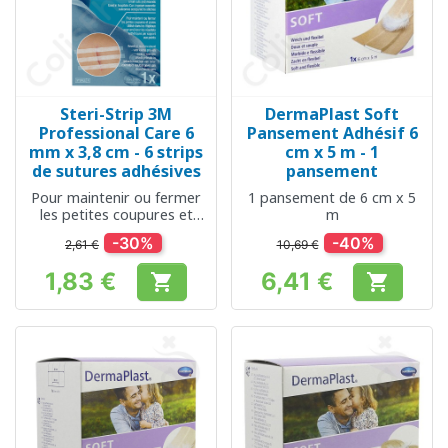
Steri-Strip 3M
DermaPlast Soft
Professional Care 6
Pansement Adhésif 6
mm x 3,8 cm - 6 strips
cm x 5 m - 1
de sutures adhésives
pansement
Pour maintenir ou fermer
1 pansement de 6 cm x 5
les petites coupures et
m
plaies
-30%
-40%
2,61 €
10,69 €
1,83 €
6,41 €


Prix
Prix