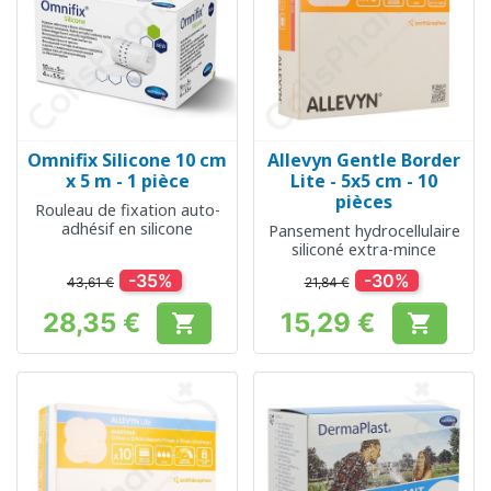
Omnifix Silicone 10 cm
Allevyn Gentle Border
x 5 m - 1 pièce
Lite - 5x5 cm - 10
pièces
Rouleau de fixation auto-
adhésif en silicone
Pansement hydrocellulaire
siliconé extra-mince
-35%
-30%
43,61 €
21,84 €
28,35 €
15,29 €


Prix
Prix