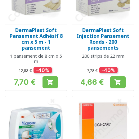
DermaPlast Soft
DermaPlast Soft
Pansement Adhésif 8
Injection Pansement
cm x 5 m - 1
Ronds - 200
pansement
pansements
1 pansement de 8 cm x 5
200 strips de 22 mm
m
-40%
-40%
12,83 €
7,78 €
7,70 €
4,66 €


Prix
Prix