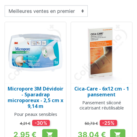
Micropore 3M Dévidoir
Cica-Care - 6x12 cm - 1
- Sparadrap
pansement
microporeux - 2,5 cm x
Pansement siliconé
9,14 m
cicatrisant réutilisable
Pour peaux sensibles
-30%
-25%
4,21 €
50,73 €
2,95 €
38,04 €

