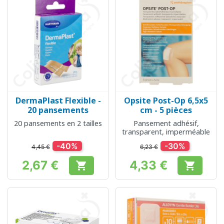
DermaPlast Flexible -
Opsite Post-Op 6,5x5
20 pansements
cm - 5 pièces
20 pansements en 2 tailles
Pansement adhésif,
transparent, imperméable
-40%
-30%
4,45 €
6,23 €
2,67 €
4,33 €


Prix
Prix