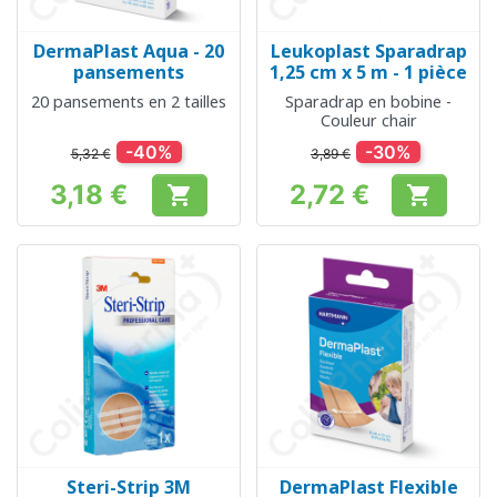
DermaPlast Aqua - 20
Leukoplast Sparadrap
pansements
1,25 cm x 5 m - 1 pièce
20 pansements en 2 tailles
Sparadrap en bobine -
Couleur chair
-40%
-30%
5,32 €
3,89 €
3,18 €
2,72 €


Prix
Prix
Steri-Strip 3M
DermaPlast Flexible