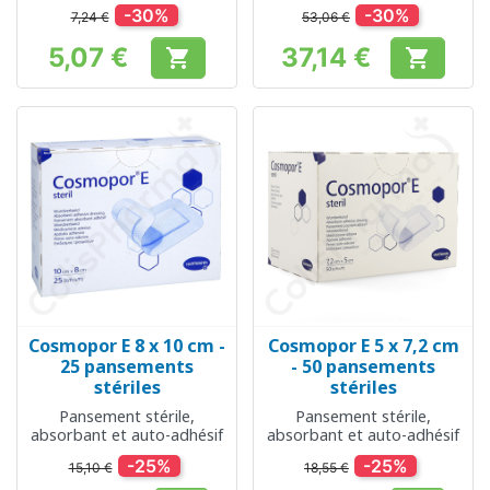
-30%
-30%
7,24 €
53,06 €
5,07 €
37,14 €


Prix
Prix
Cosmopor E 8 x 10 cm -
Cosmopor E 5 x 7,2 cm
25 pansements
- 50 pansements
stériles
stériles
Pansement stérile,
Pansement stérile,
absorbant et auto-adhésif
absorbant et auto-adhésif
-25%
-25%
15,10 €
18,55 €