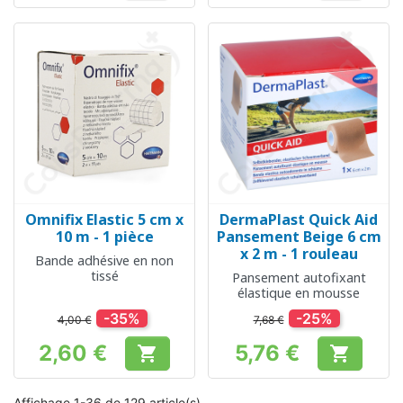
Omnifix Elastic 5 cm x
DermaPlast Quick Aid
10 m - 1 pièce
Pansement Beige 6 cm
x 2 m - 1 rouleau
Bande adhésive en non
tissé
Pansement autofixant
élastique en mousse
-35%
-25%
4,00 €
7,68 €
2,60 €
5,76 €


Prix
Prix
Affichage 1-36 de 129 article(s)