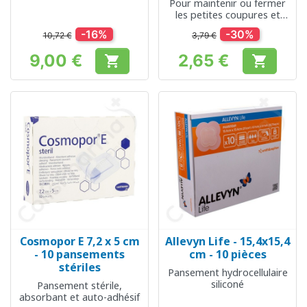
Pour maintenir ou fermer
les petites coupures et
plaies
-16%
-30%
10,72 €
3,79 €
9,00 €
2,65 €


Prix
Prix
Cosmopor E 7,2 x 5 cm
Allevyn Life - 15,4x15,4
- 10 pansements
cm - 10 pièces
stériles
Pansement hydrocellulaire
siliconé
Pansement stérile,
absorbant et auto-adhésif