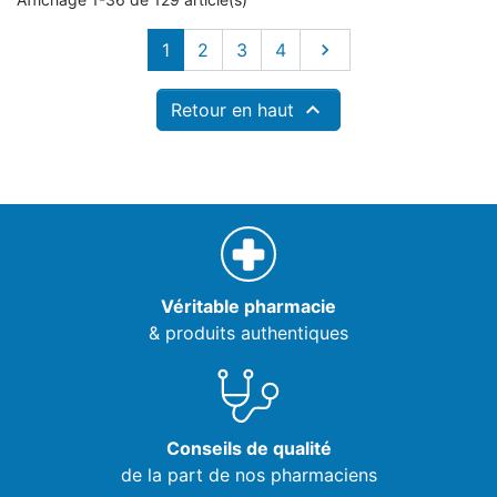
Suivant
1
2
3
4


Retour en haut
Véritable pharmacie
& produits authentiques
Conseils de qualité
de la part de nos pharmaciens