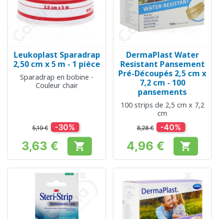
Leukoplast Sparadrap
DermaPlast Water
2,50 cm x 5 m - 1 pièce
Resistant Pansement
Pré-Découpés 2,5 cm x
Sparadrap en bobine -
7,2 cm - 100
Couleur chair
pansements
100 strips de 2,5 cm x 7,2
cm
-30%
-40%
5,19 €
8,28 €
3,63 €
4,96 €


Prix
Prix