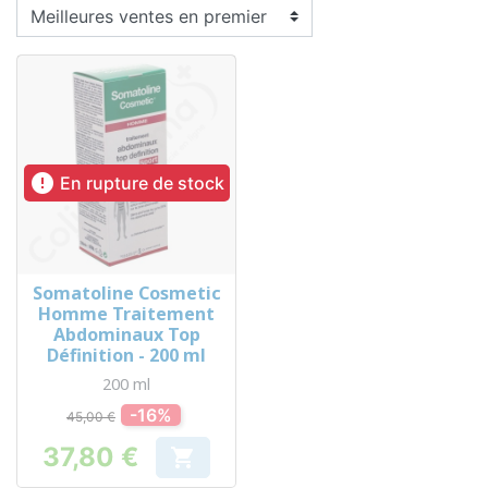

En rupture de stock
Somatoline Cosmetic
Homme Traitement
Abdominaux Top
Définition - 200 ml
200 ml
-16%
45,00 €
37,80 €

Prix