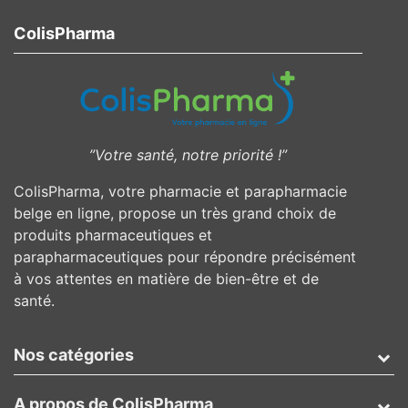
ColisPharma
”Votre santé, notre priorité !”
ColisPharma, votre pharmacie et parapharmacie
belge en ligne, propose un très grand choix de
produits pharmaceutiques et
parapharmaceutiques pour répondre précisément
à vos attentes en matière de bien-être et de
santé.
Nos catégories
A propos de ColisPharma