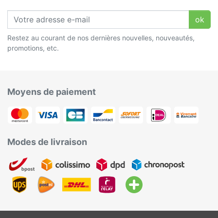
ok
Restez au courant de nos dernières nouvelles, nouveautés,
promotions, etc.
Moyens de paiement
Modes de livraison