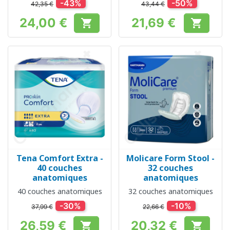
-43%
-50%
42,35 €
43,44 €
24,00 €
21,69 €


Prix
Prix
Tena Comfort Extra -
Molicare Form Stool -
40 couches
32 couches
anatomiques
anatomiques
40 couches anatomiques
32 couches anatomiques
-30%
-10%
37,99 €
22,66 €
26,59 €
20,32 €

