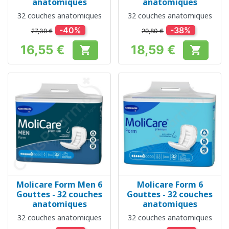
anatomiques
anatomiques
32 couches anatomiques
32 couches anatomiques
-40%
-38%
27,39 €
29,80 €
16,55 €
18,59 €


Prix
Prix
Molicare Form Men 6
Molicare Form 6
Gouttes - 32 couches
Gouttes - 32 couches
anatomiques
anatomiques
32 couches anatomiques
32 couches anatomiques