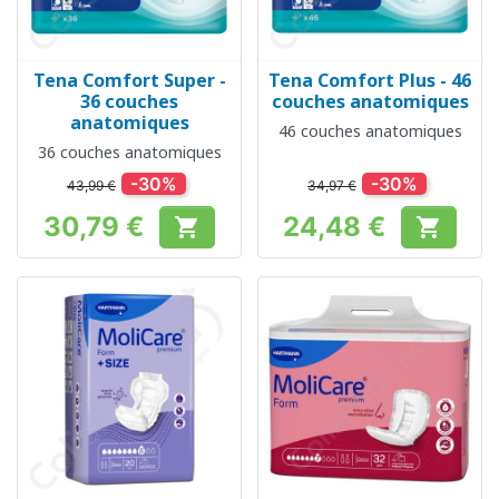
Tena Comfort Super -
Tena Comfort Plus - 46
36 couches
couches anatomiques
anatomiques
46 couches anatomiques
36 couches anatomiques
-30%
-30%
43,99 €
34,97 €
30,79 €
24,48 €


Prix
Prix