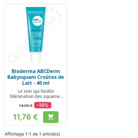
Bioderma ABCDerm
Babysquam Croûtes de
Lait - 40 ml
Le soin qui facilite
l’élimination des squames
et hydrate intensément
-16%
14,00 €
11,76 €

Prix
Affichage 1-1 de 1 article(s)