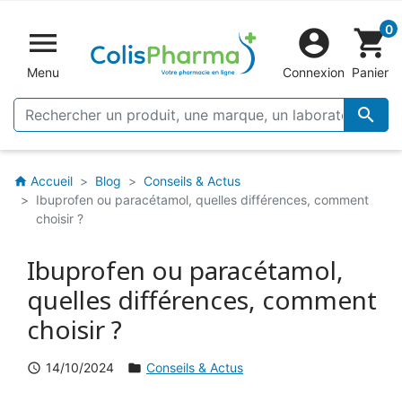
0


shopping_cart
Menu
Connexion
Panier

Accueil
Blog
Conseils & Actus
home
Ibuprofen ou paracétamol, quelles différences, comment
choisir ?
Ibuprofen ou paracétamol,
quelles différences, comment
choisir ?
14/10/2024
Conseils & Actus
schedule
folder