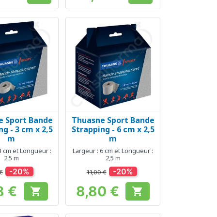
e Sport Bande
Thuasne Sport Bande
erçu rapide
Aperçu rapide

ng - 3 cm x 2,5
Strapping - 6 cm x 2,5
m
m
3 cm et Longueur :
Largeur : 6 cm et Longueur :
2,5 m
2,5 m
-20%
-20%
 €
11,00 €
8 €
8,80 €


Prix
Prix