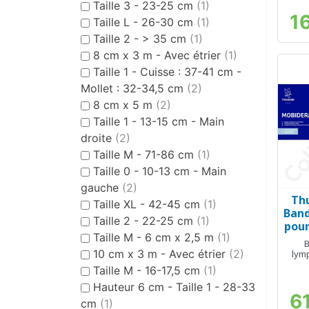
Taille 3 - 23-25 cm
(1)
1
Taille L - 26-30 cm
(1)
Taille 2 - > 35 cm
(1)
8 cm x 3 m - Avec étrier
(1)
Taille 1 - Cuisse : 37-41 cm -
Mollet : 32-34,5 cm
(2)
8 cm x 5 m
(2)
Taille 1 - 13-15 cm - Main
droite
(2)
Taille M - 71-86 cm
(1)
Taille 0 - 10-13 cm - Main
gauche
(2)
Th
Taille XL - 42-45 cm
(1)
Band
Taille 2 - 22-25 cm
(1)
pour
Taille M - 6 cm x 2,5 m
(1)
x 3
B
10 cm x 3 m - Avec étrier
(2)
lym
Taille M - 16-17,5 cm
(1)
Hauteur 6 cm - Taille 1 - 28-33
6
cm
(1)