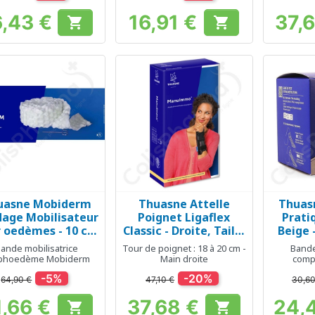
6,43 €
16,91 €
37,


Prix
Prix
uasne Mobiderm
Thuasne Attelle
Thuasn
Aperçu rapide
Aperçu rapide
Ap



age Mobilisateur
Poignet Ligaflex
Prati
 oedèmes - 10 cm
Classic - Droite, Taille
Beige 
 m - Plots de 5 x 5
3
ande mobilisatrice
Tour de poignet : 18 à 20 cm -
Bande
mm
phoedème Mobiderm
Main droite
comp
pathol
-5%
-20%
64,90 €
47,10 €
30,60
1,66 €
37,68 €
24,


Prix
Prix