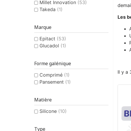
Millet Innovation
(53)
demai
Takeda
(1)
Les b
Marque
Epitact
(53)
Glucadol
(1)
Forme galénique
Il y a
Comprimé
(1)
Pansement
(1)
Matière
Silicone
(10)
Type