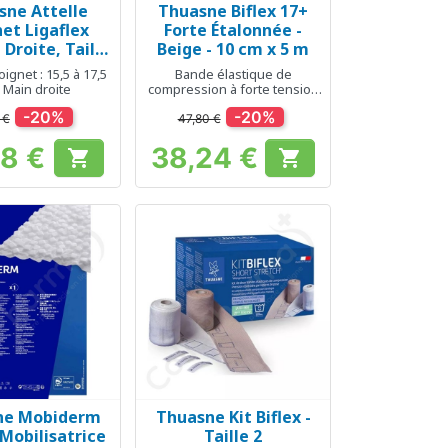
sne Attelle
Thuasne Biflex 17+
erçu rapide
Aperçu rapide

et Ligaflex
Forte Étalonnée -
- Droite, Taille
Beige - 10 cm x 5 m
2
ignet : 15,5 à 17,5
Bande élastique de
 Main droite
compression à forte tension
pour pathologies veineuses
-20%
-20%
 €
47,80 €
68 €
38,24 €


Prix
Prix
ne Mobiderm
Thuasne Kit Biflex -
erçu rapide
Aperçu rapide

Mobilisatrice
Taille 2