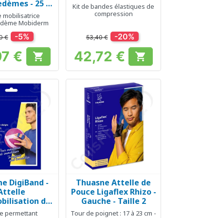
edèmes - 25 x
Kit de bandes élastiques de
 Plots de 5 x 5
compression
 mobilisatrice
mm
edème Mobiderm
-5%
-20%
0 €
53,40 €
97 €
42,72 €


Prix
Prix
e DigiBand -
Thuasne Attelle de
erçu rapide
Aperçu rapide

Attelle
Pouce Ligaflex Rhizo -
bilisation de
Gauche - Taille 2
- 2 x 2 pièces
le permettant
Tour de poignet : 17 à 23 cm -