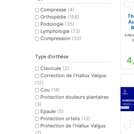
Compresse
(4)
Th
Orthopédie
(158)
Au
Podologie
(35)
B
Lymphologie
(73)
4 Att
Compression
(33)
Type d'orthèse
4
Clavicule
(2)
Correction de l'Hallux Valgus
(12)
Cou
(14)
Protection douleurs plantaires
(3)
Epaule
(5)
Protection orteils
(13)
Protection de l'Hallux Valgus
(7)