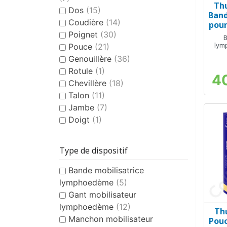
Th
Dos
(15)
Band
Coudière
(14)
pour
x 3
Poignet
(30)
B
lym
Pouce
(21)
Genouillère
(36)
Rotule
(1)
4
Chevillère
(18)
Talon
(11)
Jambe
(7)
Doigt
(1)
Type de dispositif
Bande mobilisatrice
lymphoedème
(5)
Gant mobilisateur
lymphoedème
(12)
Th
Manchon mobilisateur
Pouc