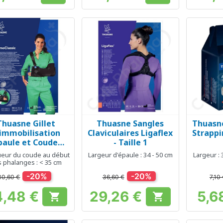
Thuasne Gillet
Thuasne Sangles
Thuasn
Aperçu rapide
Aperçu rapide
Ap



'immobilisation
Claviculaires Ligaflex
Strappi
paule et Coude
- Taille 1
Classic - Taille 1
eur du coude au début
Largeur d'épaule : 34 - 50 cm
Largeur : 
 phalanges : < 35 cm
-20%
-20%
30,60 €
36,60 €
7,10
4,48 €
29,26 €
5,6


Prix
Prix