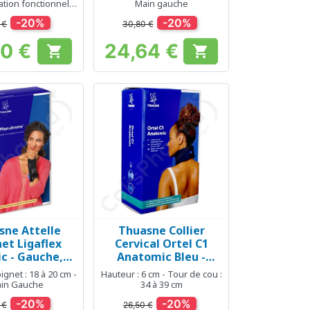
ation fonctionnelle
Main gauche
es doigts
-20%
-20%
 €
30,80 €
80 €
24,64 €


Prix
Prix
sne Attelle
Thuasne Collier
erçu rapide
Aperçu rapide

et Ligaflex
Cervical Ortel C1
ic - Gauche,
Anatomic Bleu -
Taille 3
Hauteur 6 cm - Taille
gnet : 18 à 20 cm -
Hauteur : 6 cm - Tour de cou :
2
in Gauche
34 à 39 cm
-20%
-20%
 €
26,50 €