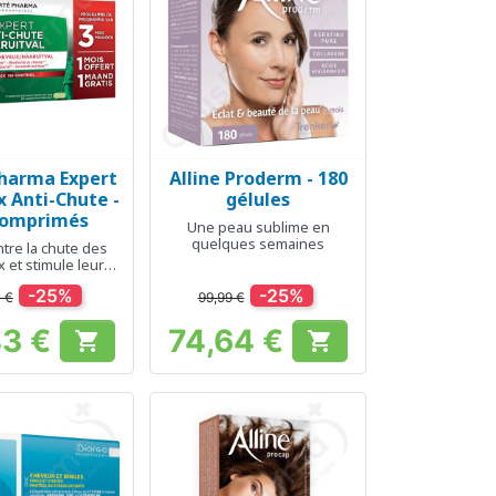
Pharma Expert
Alline Proderm - 180
erçu rapide
Aperçu rapide

 Anti-Chute -
gélules
comprimés
Une peau sublime en
quelques semaines
ntre la chute des
 et stimule leur
repousse
-25%
-25%
 €
99,99 €
43 €
74,64 €


Prix
Prix