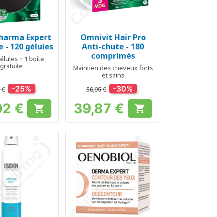
Pharma Expert
Omnivit Hair Pro
erçu rapide
Aperçu rapide

 - 120 gélules
Anti-chute - 180
comprimés
gélules + 1 boite
gratuite
Maintien des cheveux forts
et sains
-25%
-30%
 €
56,95 €
92 €
39,87 €


Prix
Prix