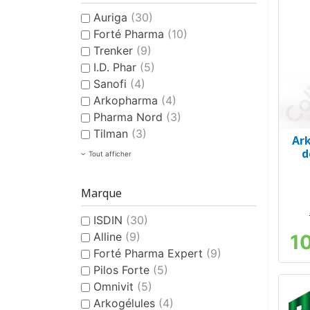
Auriga
(30)
Forté Pharma
(10)
Trenker
(9)
I.D. Phar
(5)
Sanofi
(4)
Arkopharma
(4)
Pharma Nord
(3)
Tilman
(3)
Ar
d
Tout afficher
Marque
ISDIN
(30)
Alline
(9)
1
Forté Pharma Expert
(9)
Pilos Forte
(5)
Omnivit
(5)
Arkogélules
(4)