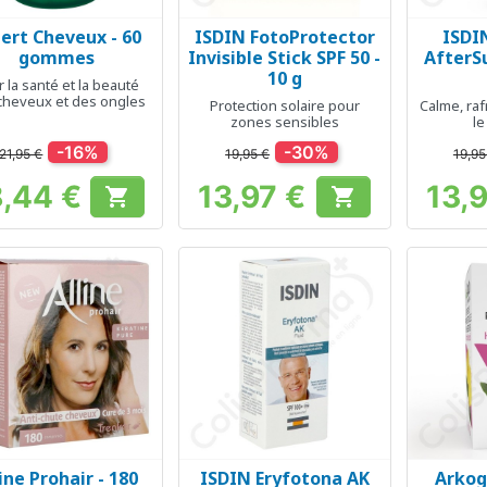
ert Cheveux - 60
ISDIN FotoProtector
ISDI
Aperçu rapide
Aperçu rapide
Ap



gommes
Invisible Stick SPF 50 -
AfterSu
10 g
 la santé et la beauté
cheveux et des ongles
Protection solaire pour
Calme, raf
zones sensibles
l
-16%
-30%
21,95 €
19,95 €
19,95
8,44 €
13,97 €
13,


Prix
Prix
ine Prohair - 180
ISDIN Eryfotona AK
Arkog
Aperçu rapide
Aperçu rapide
Ap


