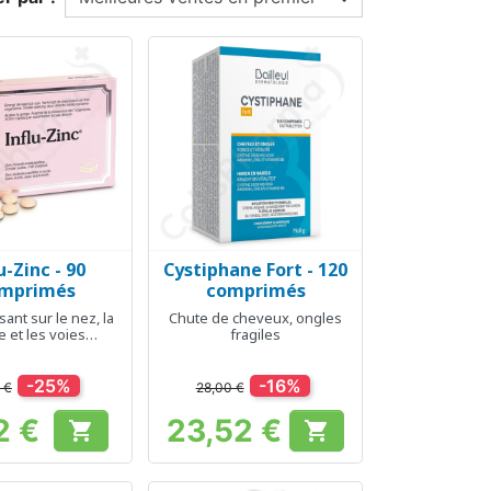
u-Zinc - 90
Cystiphane Fort - 120
erçu rapide
Aperçu rapide

mprimés
comprimés
sant sur le nez, la
Chute de cheveux, ongles
 et les voies
fragiles
spiratoires
-25%
-16%
 €
28,00 €
2 €
23,52 €


Prix
Prix