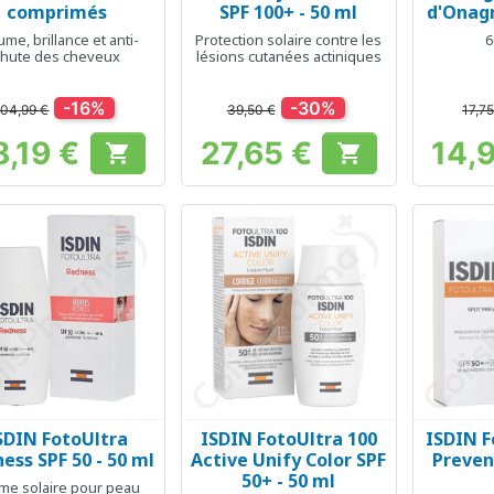
comprimés
SPF 100+ - 50 ml
d'Onagr
ume, brillance et anti-
Protection solaire contre les
6
chute des cheveux
lésions cutanées actiniques
-16%
-30%
104,99 €
39,50 €
17,75
8,19 €
27,65 €
14,


Prix
Prix
SDIN FotoUltra
ISDIN FotoUltra 100
ISDIN F
Aperçu rapide
Aperçu rapide
Ap



ess SPF 50 - 50 ml
Active Unify Color SPF
Prevent
50+ - 50 ml
me solaire pour peau