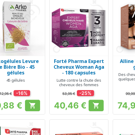
kogélules Levure
Forté Pharma Expert
Alline
Aperçu rapide
Aperçu rapide
Ap



e Bière Bio - 45
Cheveux Woman Aga
gélules
- 180 capsules
Des chev
quelques
45 gélules
Lutte contre la chute des
chute, bri
cheveux des femmes
-16%
-25%
12,95 €
53,95 €
99,99
0,88 €
40,46 €
74,


Prix
Prix