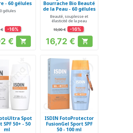
e - 60 gélules
Bourrache Bio Beauté
de la Peau - 60 gélules
0 gélules
Beauté, souplesse et
élasticité de la peau
-16%
-16%
 €
19,90 €
92 €
16,72 €


Prix
Prix
otoUltra Spot
ISDIN FotoProtector
erçu rapide
Aperçu rapide

 SPF 50+ - 50
FusionGel Sport SPF
ml
50 - 100 ml