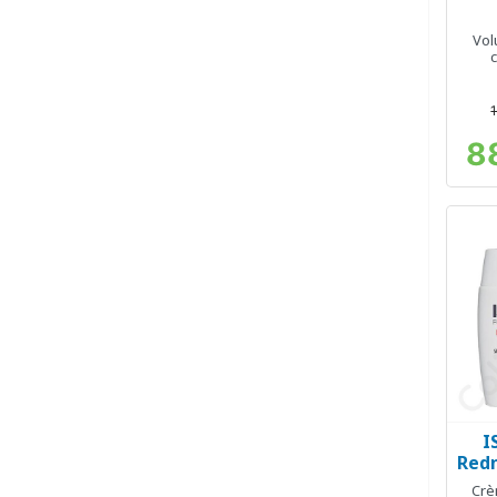
Vol
8
I
Redn
Crè