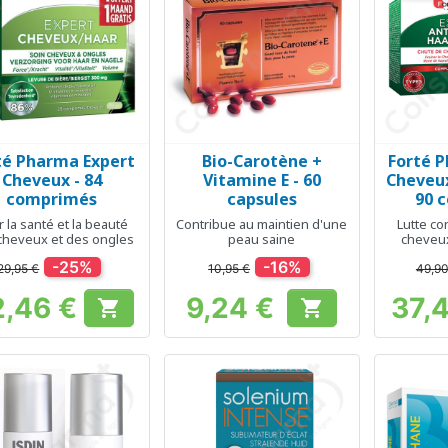
té Pharma Expert
Bio-Carotène +
Forté 
Aperçu rapide
Aperçu rapide
Ap



Cheveux - 84
Vitamine E - 60
Cheveux
comprimés
capsules
90 
 la santé et la beauté
Contribue au maintien d'une
Lutte co
cheveux et des ongles
peau saine
cheveux
-25%
-16%
29,95 €
10,95 €
49,90
2,46 €
9,24 €
37,


Prix
Prix