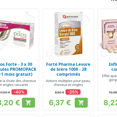
los Forte - 3 x 30
Forté Pharma Levure
Infl
Aperçu rapide
Aperçu rapide
Ap



sules PROMOPACK
de bière 1000 - 28
co
+1 mois gratuit)
comprimés
Effet apai
gorge
e la chute des cheveux
Actions multiples pour peau,
re
et ongles cassants
cheveux et ongles
-40%
-25%
47,00 €
8,50 €
10,95
8,20 €
6,37 €
8,2


Prix
Prix