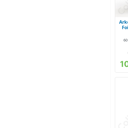
Ark
Fo
60
1