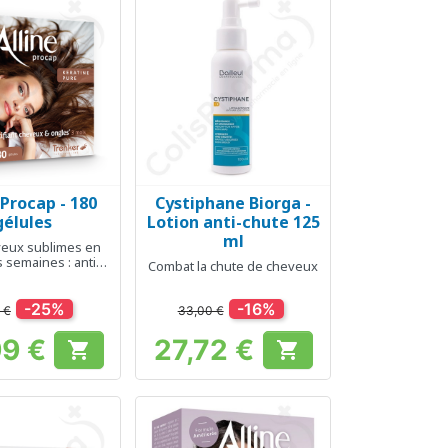
 Procap - 180
Cystiphane Biorga -
erçu rapide
Aperçu rapide

gélules
Lotion anti-chute 125
ml
eux sublimes en
 semaines : anti-
Combat la chute de cheveux
llance et résistance
-25%
-16%
 €
33,00 €
99 €
27,72 €


Prix
Prix