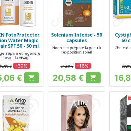
IN FotoProtector
Solenium Intense - 56
Cystip
Aperçu rapide
Aperçu rapide
Ap



ion Water Magic
capsules
60 
air SPF 50 - 50 ml
Nourrit et prépare la peau à
Chute de
l'exposition soleil
ge, répare et régénère
la peau du visage
-30%
-16%
35,80 €
24,50 €
20,0
5,06 €
20,58 €
16,


Prix
Prix