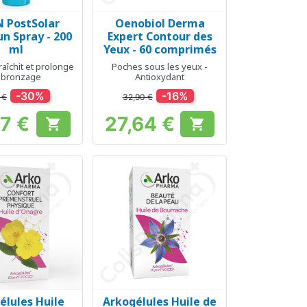
N PostSolar
Oenobiol Derma
erçu rapide
Aperçu rapide

n Spray - 200
Expert Contour des
ml
Yeux - 60 comprimés
raîchit et prolonge
Poches sous les yeux -
e bronzage
Antioxydant
-30%
-16%
 €
32,90 €
97 €
27,64 €


Prix
Prix
élules Huile
Arkogélules Huile de
erçu rapide
Aperçu rapide
