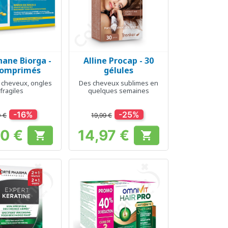
hane Biorga -
Alline Procap - 30
erçu rapide
Aperçu rapide

comprimés
gélules
 cheveux, ongles
Des cheveux sublimes en
fragiles
quelques semaines
-16%
-25%
0 €
19,99 €
80 €
14,97 €


Prix
Prix