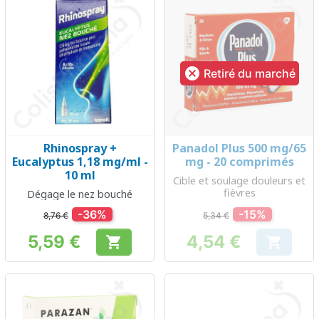

Retiré du marché
Rhinospray +
Panadol Plus 500 mg/65
Eucalyptus 1,18 mg/ml -
mg - 20 comprimés
10 ml
Cible et soulage douleurs et
fièvres
Dégage le nez bouché
-36%
-15%
8,76 €
5,34 €
5,59 €
4,54 €


Prix
Prix