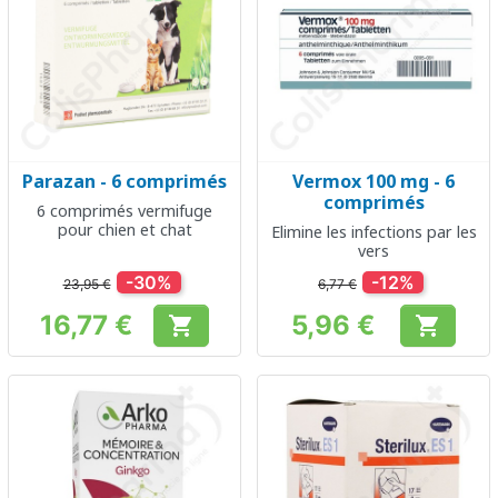
Parazan - 6 comprimés
Vermox 100 mg - 6
comprimés
6 comprimés vermifuge
pour chien et chat
Elimine les infections par les
vers
-30%
-12%
23,95 €
6,77 €
16,77 €
5,96 €


Prix
Prix