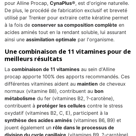
pour Alline Procap,
CynaPlus®
, est d'origine naturelle.
De plus, le procédé de fabrication exclusif et breveté
utilisé par Trenker pour extraire cette kératine permet
à la fois de
conserver sa composition complète
en
acides aminés tout en la rendant soluble, lui assurant
ainsi une
assimilation optimale
par l'organisme.
Une combinaison de 11 vitamines pour de
meilleurs résultats
La
combinaison de 11 vitamines
au sein d'Alline
procap apporte 100% des apports recommandés. Ces
différentes vitamines aident au
maintien
de cheveux
normaux (vitamine B8), contribuent au
bon
métabolisme
du fer (vitamines B2, ?-carotène),
contribuent à
protéger les cellules
contre le stress
oxydatif (vitamines B2, C, E), participent à la
synthèse des acides aminés
(vitamines B6, B9) et
jouent également un
rôle dans le processus de
division du cycle capillaire
(vitamines B9, ?-carotène).