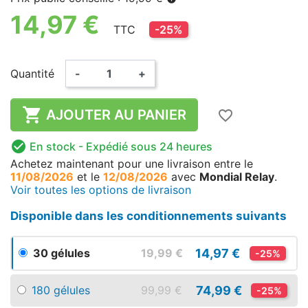
14,97 €
TTC
-25%
Quantité
-
+

AJOUTER AU PANIER
favorite_border

En stock
- Expédié sous 24 heures
Achetez maintenant
pour une livraison
entre le
11/08/2026
et le
12/08/2026
avec
Mondial Relay
.
Voir toutes les options de livraison
Disponible dans les conditionnements suivants
14,97 €
30 gélules
19,99 €
-25%
74,99 €
180 gélules
99,99 €
-25%