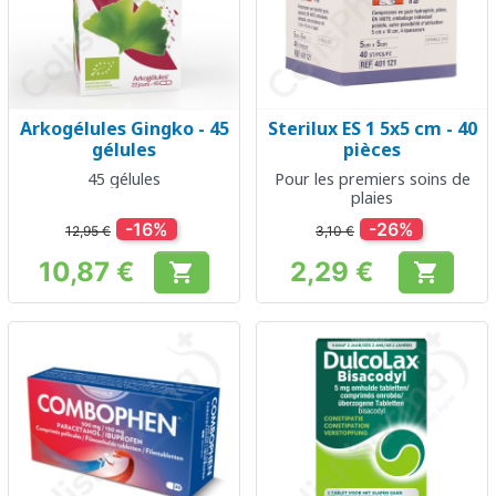
Arkogélules Gingko - 45
Sterilux ES 1 5x5 cm - 40
gélules
pièces
45 gélules
Pour les premiers soins de
plaies
-16%
-26%
12,95 €
3,10 €
10,87 €
2,29 €


Prix
Prix