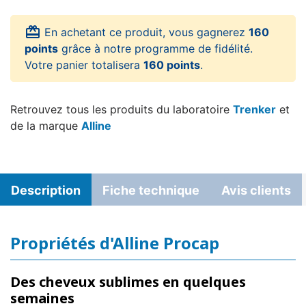
card_giftcard
En achetant ce produit, vous gagnerez
160
points
grâce à notre programme de fidélité.
Votre panier totalisera
160 points
.
Retrouvez tous les produits du laboratoire
Trenker
et
de la marque
Alline
Description
Fiche technique
Avis clients
Propriétés d'Alline Procap
Des cheveux sublimes en quelques
semaines