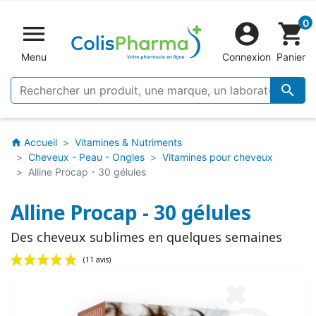
0


shopping_cart
Menu
Connexion
Panier

Accueil
Vitamines & Nutriments
home
Cheveux - Peau - Ongles
Vitamines pour cheveux
Alline Procap - 30 gélules
Alline Procap - 30 gélules
Des cheveux sublimes en quelques semaines
(11 avis)