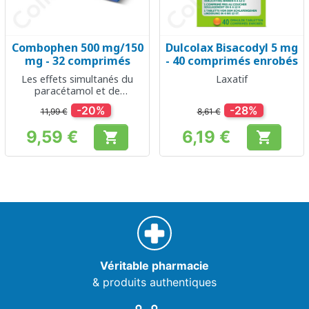
Combophen 500 mg/150
Dulcolax Bisacodyl 5 mg
mg - 32 comprimés
- 40 comprimés enrobés
Les effets simultanés du
Laxatif
paracétamol et de
l'ibuprofène
-20%
-28%
11,99 €
8,61 €
9,59 €
6,19 €


Prix
Prix
Véritable pharmacie
& produits authentiques