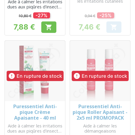
les irritations cutanées
Aide à calmer les irritations
dues aux piqûres d'insectes
et de végétaux
-27%
-25%
10,80 €
9,94 €
7,88 €
7,46 €


Prix
Prix


En rupture de stock
En rupture de stock
Puressentiel Anti-
Puressentiel Anti-
pique Crème
pique Roller Apaisant -
Apaisante - 40 ml
2x5 ml PROMOPACK
Aide à calmer les irritations
Aide à calmer les
dues aux piqûres d'insectes
démangeaisons