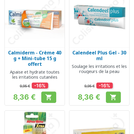
Calmiderm - Crème 40
Calendeel Plus Gel - 30
g + Mini-tube 15 g
ml
offert
Soulage les irritations et les
rougeurs de la peau
Apaise et hydrate toutes
les irritations cutanées
-16%
-16%
9,95 €
9,95 €
8,36 €
8,36 €


Prix
Prix