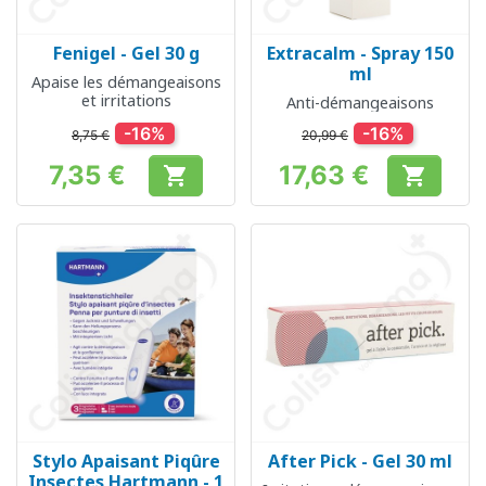
Fenigel - Gel 30 g
Extracalm - Spray 150
ml
Apaise les démangeaisons
et irritations
Anti-démangeaisons
-16%
-16%
8,75 €
20,99 €
7,35 €
17,63 €


Prix
Prix
Stylo Apaisant Piqûre
After Pick - Gel 30 ml
Insectes Hartmann - 1