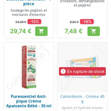
Irritations, démangeaisons
pièce
et piqûres
Soulage les piqûres et
morsures d’insectes
-15%
-16%
34,99 €
8,90 €
29,74 €
7,48 €


Prix
Prix

En rupture de stock
Puressentiel Anti-
Calmiderm - Crème 40
pique Crème
g
Apaisante Bébé - 30 ml
Apaise et hydrate toutes