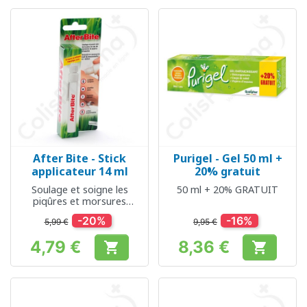
After Bite - Stick
Purigel - Gel 50 ml +
applicateur 14 ml
20% gratuit
Soulage et soigne les
50 ml + 20% GRATUIT
piqûres et morsures
d'insectes
-20%
-16%
5,99 €
9,95 €
4,79 €
8,36 €


Prix
Prix