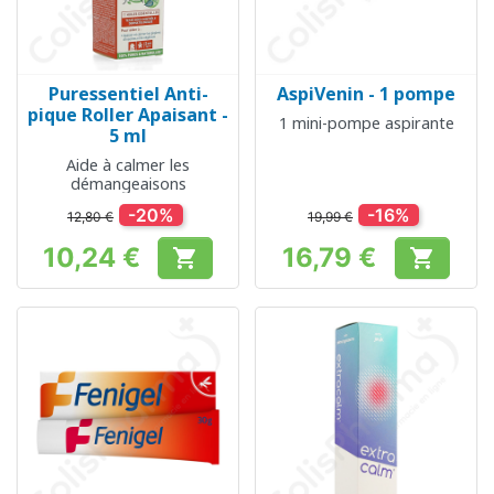
Puressentiel Anti-
AspiVenin - 1 pompe
pique Roller Apaisant -
1 mini-pompe aspirante
5 ml
Aide à calmer les
démangeaisons
-20%
-16%
12,80 €
19,99 €
10,24 €
16,79 €


Prix
Prix