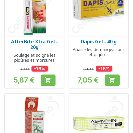
AfterBite Xtra Gel -
Dapis Gel - 40 g
20g
Apaise les démangeaisons
et piqûres
Soulage et soigne les
piqûres et morsures
-16%
-16%
6,99 €
8,40 €
5,87 €
7,05 €


Prix
Prix