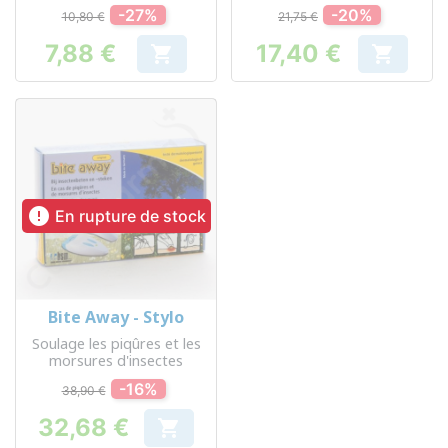
et de végétaux
-27%
-20%
10,80 €
21,75 €
7,88 €
17,40 €


Prix
Prix

En rupture de stock
Bite Away - Stylo
Soulage les piqûres et les
morsures d'insectes
-16%
38,90 €
32,68 €

Prix