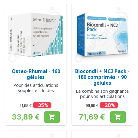
Osteo-Rhumal - 160
Biocondil + NC2 Pack -
gélules
180 comprimés + 90
gélules
Pour des articulations
souples et fluides
La combinaison gagnante
pour vos articulations
-35%
-28%
51,95 €
99,99 €
33,89 €
71,69 €


Prix
Prix