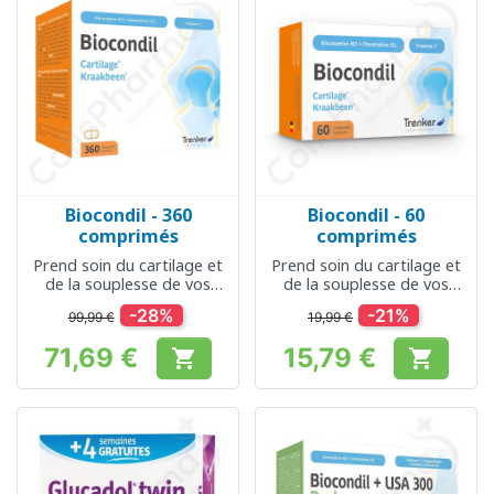
Biocondil - 360
Biocondil - 60
comprimés
comprimés
Prend soin du cartilage et
Prend soin du cartilage et
de la souplesse de vos
de la souplesse de vos
articulations
articulations
-28%
-21%
99,99 €
19,99 €
71,69 €
15,79 €


Prix
Prix