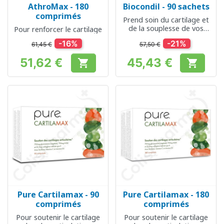
AthroMax - 180
Biocondil - 90 sachets
comprimés
Prend soin du cartilage et
de la souplesse de vos
Pour renforcer le cartilage
articulations
-16%
-21%
61,45 €
57,50 €
51,62 €
45,43 €


Prix
Prix
Pure Cartilamax - 90
Pure Cartilamax - 180
comprimés
comprimés
Pour soutenir le cartilage
Pour soutenir le cartilage