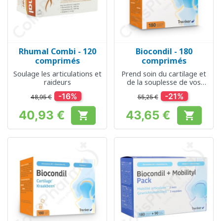
Rhumal Combi - 120
Biocondil - 180
comprimés
comprimés
Soulage les articulations et
Prend soin du cartilage et
raideurs
de la souplesse de vos
articulations
-16%
-21%
48,95 €
55,25 €
40,93 €
43,65 €


Prix
Prix