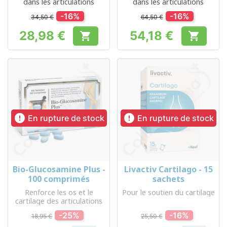
dans les articulations
dans les articulations
-16%
-16%
34,50 €
64,50 €
28,98 €
54,18 €


Prix
Prix


En rupture de stock
En rupture de stock
Bio-Glucosamine Plus -
Livactiv Cartilago - 15
100 comprimés
sachets
Renforce les os et le
Pour le soutien du cartilage
cartilage des articulations
-25%
-16%
18,95 €
25,50 €