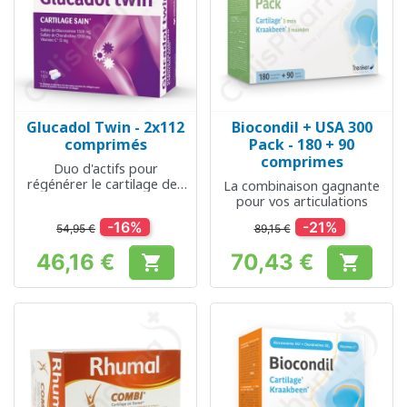
Glucadol Twin - 2x112
Biocondil + USA 300
comprimés
Pack - 180 + 90
comprimes
Duo d'actifs pour
régénérer le cartilage des
La combinaison gagnante
articulations
pour vos articulations
-16%
-21%
54,95 €
89,15 €
46,16 €
70,43 €


Prix
Prix