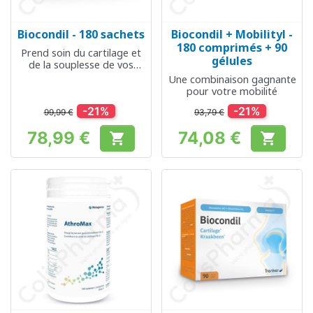
Biocondil - 180 sachets
Biocondil + Mobilityl -
180 comprimés + 90
Prend soin du cartilage et
gélules
de la souplesse de vos
articulations
Une combinaison gagnante
pour votre mobilité
-21%
-21%
99,99 €
93,79 €
78,99 €
74,08 €


Prix
Prix