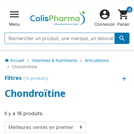
0


shopping_cart
Menu
Connexion
Panier

Accueil
Vitamines & Nutriments
Articulations
home
Chondroïtine
Filtres
(16 produits)
Chondroïtine
Il y a 16 produits.