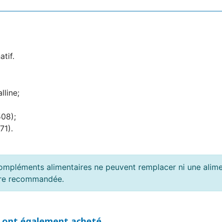
tif.
lline;
508);
71).
ompléments alimentaires ne peuvent remplacer ni une alimen
ière recommandée.
t ont également acheté...