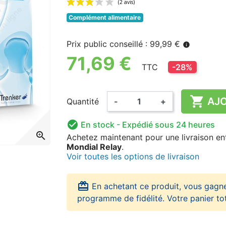
Complément alimentaire
(2 avis)
Prix public conseillé : 99,99 €
info
71,69 €
TTC
-28%

AJO
Quantité
-
+

En stock
- Expédié sous 24 heures
zoom_in
Achetez maintenant
pour une livraison
en
Mondial Relay
.
Voir toutes les options de livraison
card_giftcard
En achetant ce produit, vous gagn
programme de fidélité. Votre panier to