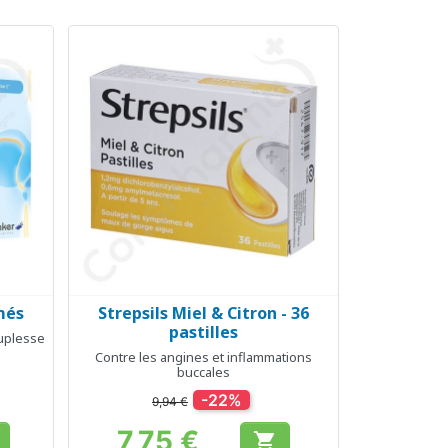
més
Strepsils Miel & Citron - 36
Aperçu rapide

pastilles
ouplesse
Contre les angines et inflammations
buccales
-22%
9,94 €
7,75 €
