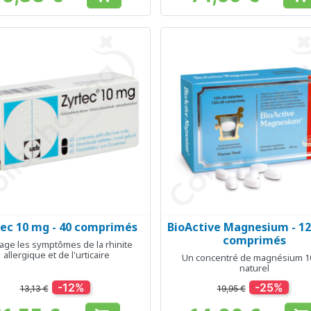
Prix
Prix
ec 10 mg - 40 comprimés
BioActive Magnesium - 12
Aperçu rapide
Aperçu rapide


comprimés
age les symptômes de la rhinite
allergique et de l'urticaire
Un concentré de magnésium 
naturel
-12%
-25%
13,13 €
19,95 €