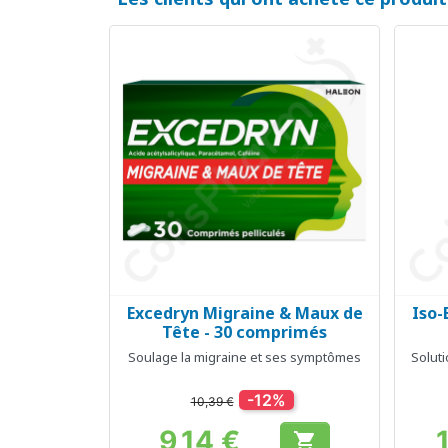
Excedryn Migraine & Maux de
Iso-
Aperçu rapide

Tête - 30 comprimés
Soulage la migraine et ses symptômes
Soluti
-12%
10,39 €
9,14 €
