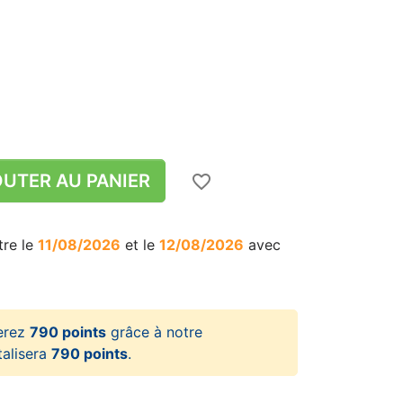
UTER AU PANIER
favorite_border
tre le
11/08/2026
et le
12/08/2026
avec
erez
790 points
grâce à notre
talisera
790 points
.