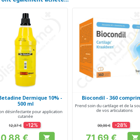
Betadine Dermique 10% -
Biocondil - 360 compri
Aperçu rapide
Aperçu rapide


500 ml
Prend soin du cartilage et de la s
de vos articulations
on désinfectante pour application
cutanée
-12%
-28%
12,37 €
99,99 €
10,88 €
71,69 €

