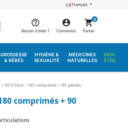
Français
0


shopping_cart
Besoin d'aide ?
Connexion
Panier
GROSSESSE
HYGIÈNE &
MÉDECINES
BIEN-
& BÉBÉS
SEXUALITÉ
NATURELLES
ÊTRE
l + NC2 Pack - 180 comprimés + 90 gélules
 180 comprimés + 90
rticulations