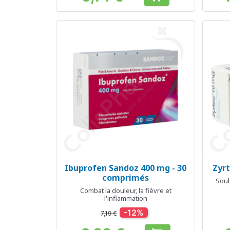
Prix
Ibuprofen Sandoz 400 mg - 30
Zyrt
Aperçu rapide

comprimés
Soul
Combat la douleur, la fièvre et
l'inflammation
-12%
7,19 €