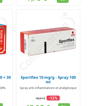
Prix
0 + 30
Sportflex 10 mg/g - Spray 100
Aperçu rapide

ml
100%
Spray anti-inflammatoire et analgésique
-12%
18,01 €