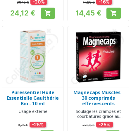
-20%
-16%
30,15 €
17,20 €
l’endormissement
24,12 €
14,45 €


Prix
Prix
Puressentiel Huile
Magnecaps Muscles -
Essentielle Gaulthérie
30 comprimés
Bio - 10 ml
effervescents
Usage externe
Soulage les crampes et
courbatures grâce au
magnésium
-25%
-25%
8,75 €
22,95 €