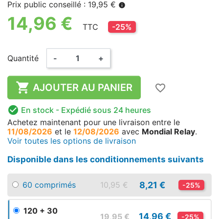
Prix public conseillé : 19,95 €
info
14,96 €
TTC
-25%
Quantité
-
+

AJOUTER AU PANIER
favorite_border

En stock
- Expédié sous 24 heures
Achetez maintenant
pour une livraison
entre le
11/08/2026
et le
12/08/2026
avec
Mondial Relay
.
Voir toutes les options de livraison
Disponible dans les conditionnements suivants
8,21 €
60 comprimés
10,95 €
-25%
120 + 30
14,96 €
19,95 €
-25%