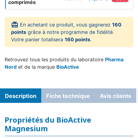
comprimés
card_giftcard
En achetant ce produit, vous gagnerez
160
points
grâce à notre programme de fidélité.
Votre panier totalisera
160 points
.
Retrouvez tous les produits du laboratoire
Pharma
Nord
et de la marque
BioActive
Description
Fiche technique
Avis clients
Propriétés du BioActive
Magnesium