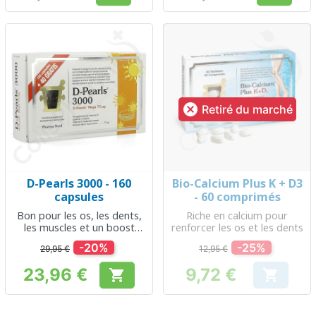

Retiré du marché
D-Pearls 3000 - 160
Bio-Calcium Plus K + D3
capsules
- 60 comprimés
Bon pour les os, les dents,
Riche en calcium pour
les muscles et un boost
renforcer les os et les dents
d'immunité
-20%
-25%
29,95 €
12,95 €
23,96 €
9,72 €


Prix
Prix