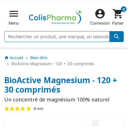
0


shopping_cart
Menu
Connexion
Panier

Accueil
Bien-être
home
BioActive Magnesium - 120 + 30 comprimés
BioActive Magnesium - 120 +
30 comprimés
Un concentré de magnésium 100% naturel
(8 avis)