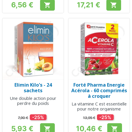
6,56 €
17,21 €


Prix
Prix
Elimin Kilo's - 24
Forté Pharma Energie
sachets
Acérola - 60 comprimés
à croquer
Une double action pour
perdre du poids
La vitamine C est essentielle
pour notre organisme
-25%
-25%
7,90 €
13,95 €
5,93 €
10,46 €


Prix
Prix