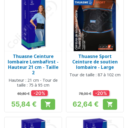
Thuasne Ceinture
Thuasne Sport
lombaire LombaFirst -
Ceinture de soutien
Hauteur 21 cm - Taille
lombaire - Large
2
Tour de taille : 87 à 102 cm
Hauteur : 21 cm - Tour de
taille : 75 à 95 cm
-20%
-20%
69,80 €
78,30 €
55,84 €
62,64 €


Prix
Prix