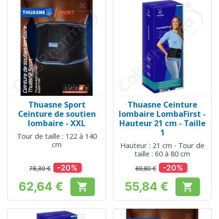
Thuasne Sport
Thuasne Ceinture
Ceinture de soutien
lombaire LombaFirst -
lombaire - XXL
Hauteur 21 cm - Taille
1
Tour de taille : 122 à 140
cm
Hauteur : 21 cm - Tour de
taille : 60 à 80 cm
-20%
-20%
78,30 €
69,80 €
62,64 €
55,84 €


Prix
Prix