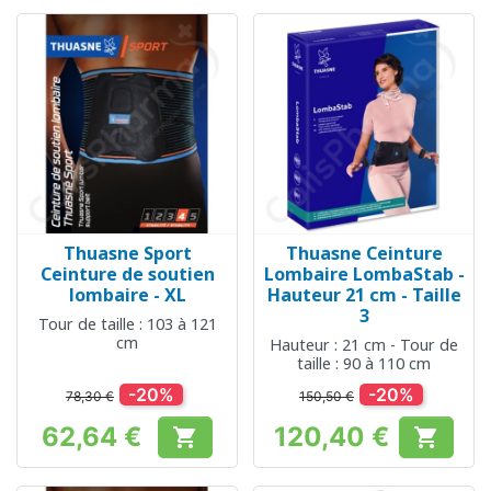
Thuasne Sport
Thuasne Ceinture
Ceinture de soutien
Lombaire LombaStab -
lombaire - XL
Hauteur 21 cm - Taille
3
Tour de taille : 103 à 121
cm
Hauteur : 21 cm - Tour de
taille : 90 à 110 cm
-20%
-20%
78,30 €
150,50 €
62,64 €
120,40 €


Prix
Prix