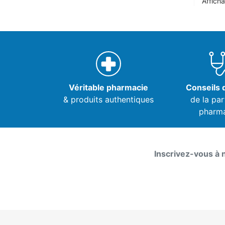
Afficha
Véritable pharmacie
Conseils d
& produits authentiques
de la par
pharm
Inscrivez-vous à 