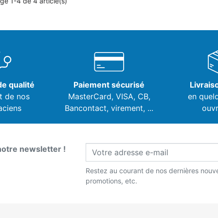
ge 1-4 de 4 article(s)
e qualité
Paiement sécurisé
Livrais
t de nos
MasterCard, VISA,
CB,
en quel
aciens
Bancontact, virement, ...
ouvr
notre newsletter !
Restez au courant de nos dernières nouve
promotions, etc.