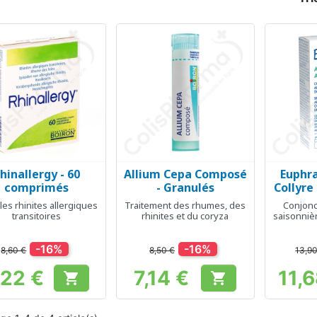
hinallergy - 60
Allium Cepa Composé
Euphra
Aperçu rapide
Aperçu rapide
Ap



comprimés
- Granulés
Collyre
 les rhinites allergiques
Traitement des rhumes, des
Conjonct
transitoires
rhinites et du coryza
saisonniè
-16%
-16%
8,60 €
8,50 €
13,9
,22 €
7,14 €
11,


Prix
Prix