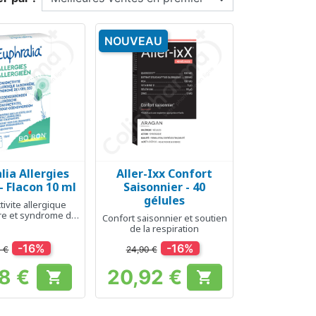
NOUVEAU
lia Allergies
Aller-Ixx Confort
erçu rapide
Aperçu rapide

 - Flacon 10 ml
Saisonnier - 40
gélules
ivite allergique
re et syndrome de
Confort saisonnier et soutien
l'oeil sec
de la respiration
-16%
-16%
0 €
24,90 €
68 €
20,92 €


Prix
Prix