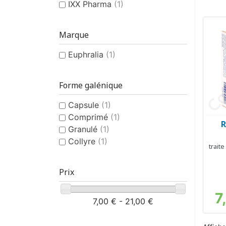
IXX Pharma
(1)
Marque
Euphralia
(1)
Forme galénique
Capsule
(1)
Comprimé
(1)
R
Granulé
(1)
Collyre
(1)
traite
Prix
7
7,00 € - 21,00 €