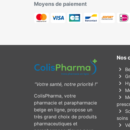
Moyens de paiement
Nos 
chevron_right
Be
chevron_right
Gr
chevron_right
Hy
”Votre santé, notre priorité !”
chevron_right
Mé
ColisPharma, votre
chevron_right
Mé
pharmacie et parapharmacie
prescr
belge en ligne, propose un
chevron_right
So
très grand choix de produits
soins
pharmaceutiques et
chevron_right
Vé