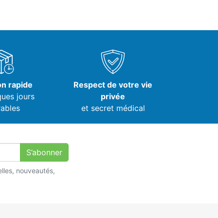
on rapide
Respect de votre vie
ques jours
privée
ables
et secret médical
S’abonner
lles, nouveautés,