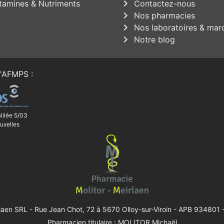
chevron_right
tamines & Nutriments
Contactez-nous
chevron_right
Nos pharmacies
chevron_right
Nos laboratoires & mar
chevron_right
Notre blog
'
AFMPS
:
lilée 5/03
uxelles
rlaen SRL -
Rue Jean Chot, 72 à 5670 Olloy-sur-Viroin
- APB 934801 -
Pharmacien titulaire : MOLITOR Michaël