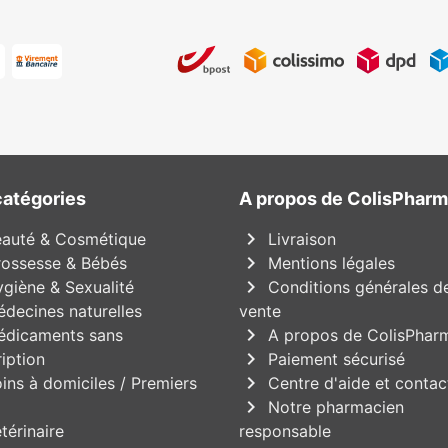
catégories
A propos de ColisPhar
chevron_right
auté & Cosmétique
Livraison
chevron_right
ossesse & Bébés
Mentions légales
chevron_right
giène & Sexualité
Conditions générales d
decines naturelles
vente
chevron_right
dicaments sans
A propos de ColisPhar
chevron_right
iption
Paiement sécurisé
chevron_right
ins à domiciles / Premiers
Centre d'aide et contac
chevron_right
Notre pharmacien
térinaire
responsable