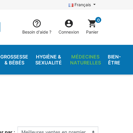
Français
0


shopping_cart
Besoin d'aide ?
Connexion
Panier
GROSSESSE
HYGIÈNE &
MÉDECINES
BIEN-
& BÉBÉS
SEXUALITÉ
NATURELLES
ÊTRE
er par :