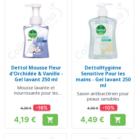
Dettol Mousse Fleur
DettolHygiène
d'Orchidée & Vanille -
Sensitive Pour les
Gel lavant 250 ml
mains - Gel lavant 250
ml
Mousse lavante et
nourrissante pour les
Savon antibactérien pour
mains
peaux sensibles
-16%
-10%
4,99 €
4,99 €
4,19 €
4,49 €


Prix
Prix