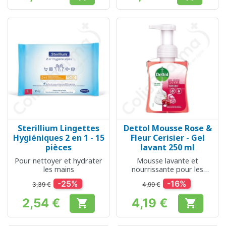
Prix
Prix
Sterillium Lingettes
Dettol Mousse Rose &
Hygiéniques 2 en 1 - 15
Fleur Cerisier - Gel
pièces
lavant 250 ml
Pour nettoyer et hydrater
Mousse lavante et
les mains
nourrissante pour les
mains
-25%
-16%
3,39 €
4,99 €
2,54 €
4,19 €


Prix
Prix