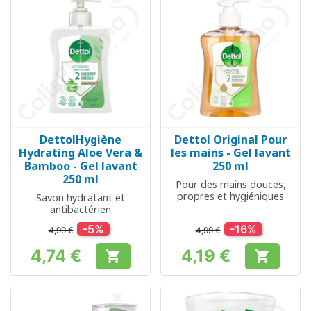
DettolHygiène
Dettol Original Pour
Hydrating Aloe Vera &
les mains - Gel lavant
Bamboo - Gel lavant
250 ml
250 ml
Pour des mains douces,
propres et hygiéniques
Savon hydratant et
antibactérien
-5%
-16%
4,99 €
4,99 €
4,74 €
4,19 €


Prix
Prix