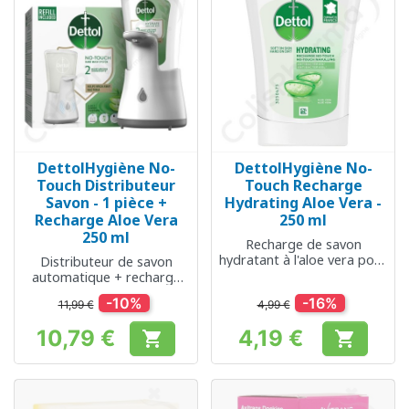
DettolHygiène No-
DettolHygiène No-
Touch Distributeur
Touch Recharge
Savon - 1 pièce +
Hydrating Aloe Vera -
Recharge Aloe Vera
250 ml
250 ml
Recharge de savon
hydratant à l'aloe vera pour
Distributeur de savon
le distributeur Dettol
automatique + recharge
incluse
-10%
-16%
11,99 €
4,99 €
10,79 €
4,19 €


Prix
Prix