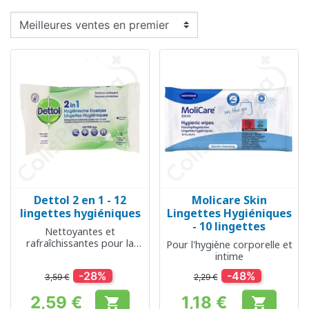
Dettol 2 en 1 - 12
Molicare Skin
lingettes hygiéniques
Lingettes Hygiéniques
- 10 lingettes
Nettoyantes et
rafraîchissantes pour la
Pour l'hygiène corporelle et
peau
intime
-28%
-48%
3,59 €
2,29 €
2,59 €
1,18 €

