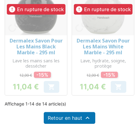


En rupture de stock
En rupture de stock
Dermalex Savon Pour
Dermalex Savon Pour
Les Mains Black
Les Mains White
Marble - 295 ml
Marble - 295 ml
Lave les mains sans les
Lave, hydrate, soigne,
dessécher
protège
-15%
-15%
12,99 €
12,99 €
11,04 €
11,04 €


Prix
Prix
Affichage 1-14 de 14 article(s)

Retour en haut