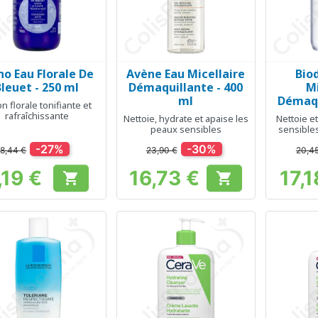
no Eau Florale De
Avène Eau Micellaire
Bio
Aperçu rapide
Aperçu rapide
Ap



Bleuet - 250 ml
Démaquillante - 400
Mi
ml
Démaqu
on florale tonifiante et
rafraîchissante
Nettoie, hydrate et apaise les
Nettoie e
peaux sensibles
sensibles
-27%
-30%
8,44 €
23,90 €
20,4
,19 €
16,73 €
17,1


Prix
Prix