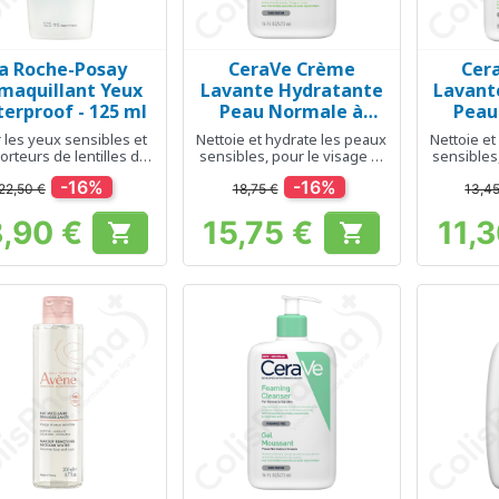
a Roche-Posay
CeraVe Crème
Cer
Aperçu rapide
Aperçu rapide
Ap



maquillant Yeux
Lavante Hydratante
Lavant
erproof - 125 ml
Peau Normale à
Peau
Sèche - 473 ml
Sèch
 les yeux sensibles et
Nettoie et hydrate les peaux
Nettoie et
orteurs de lentilles de
sensibles, pour le visage et
sensibles,
contact
le corps
-16%
-16%
22,50 €
18,75 €
13,4
8,90 €
15,75 €
11,


Prix
Prix