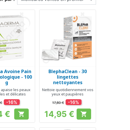
a Avoine Pain
BlephaClean - 30
erçu rapide
Aperçu rapide

logique - 100
lingettes
g
nettoyantes
t apaise les peaux
Nettoie quotidiennement vos
es et délicates
yeux et paupières
-16%
-16%
 €
17,80 €
4 €
14,95 €


Prix
Prix