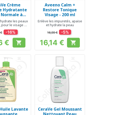
aVe Crème
Aveeno Calm +
erçu rapide
Aperçu rapide

e Hydratante
Restore Tonique
 Normale à
Visage - 200 ml
he - 88 ml
 hydrate les peaux
Enlève les impuretés, apaise
 pour le visage et
et hydrate la peau
le corps
-16%
-5%
 €
16,99 €
6 €
16,14 €


Prix
Prix
Huile Lavante
CeraVe Gel Moussant
erçu rapide
Aperçu rapide

ussante
Nettoyant Peau