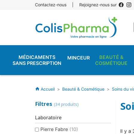
Contactez-nous
|
Rejoignez-nous sur
MÉDICAMENTS
BEAUTÉ &
MINCEUR
SANS PRESCRIPTION
COSMÉTIQUE
Accueil
Beauté & Cosmétique
Soins du v
home
So
Filtres
(34 produits)
Laboratoire
Pierre Fabre
(10)
Il y a