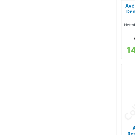
Avè
Dém
Nettoi
1
Re