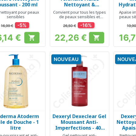
ussant - 200 ml
Nettoyant &
Hydrat
Démaquillant - 400 ml
 nettoyant pour peaux
Convient pour tous les types
Apaise i
sensibles
de peaux sensibles et
peaux sè
intolérantes
-5%
-16%
16,99 €
26,50 €
19,90
6,14 €
22,26 €
16,


Prix
Prix
NOUVEAU
NOUVE
oderma Atoderm
Dexeryl Dexeclear Gel
Dexer
Aperçu rapide
Aperçu rapide
Ap



le de Douche - 1
Moussant Anti-
Nettoy
litre
Imperfections - 400
Apais
ml
ra-nourrissant et anti-
Gel nettoyant anti-
Nettoyan