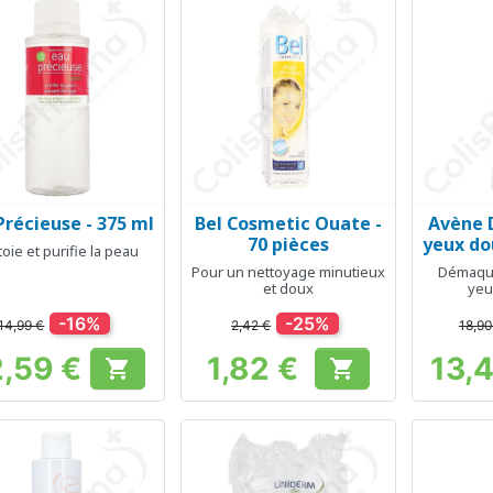
Précieuse - 375 ml
Bel Cosmetic Ouate -
Avène 
Aperçu rapide
Aperçu rapide
Ap



70 pièces
yeux do
toie et purifie la peau
Pour un nettoyage minutieux
Démaquil
et doux
yeu
-16%
-25%
14,99 €
2,42 €
18,90
2,59 €
1,82 €
13,


Prix
Prix