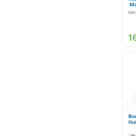
Mo
Gel
1
Bi
Hui
Ult