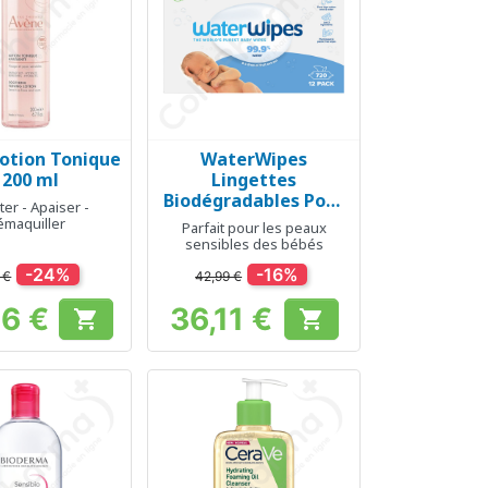
otion Tonique
WaterWipes
erçu rapide
Aperçu rapide

- 200 ml
Lingettes
Biodégradables Pour
er - Apaiser -
Bébé - 720 pièces
émaquiller
Parfait pour les peaux
sensibles des bébés
-24%
-16%
 €
42,99 €
36 €
36,11 €


Prix
Prix