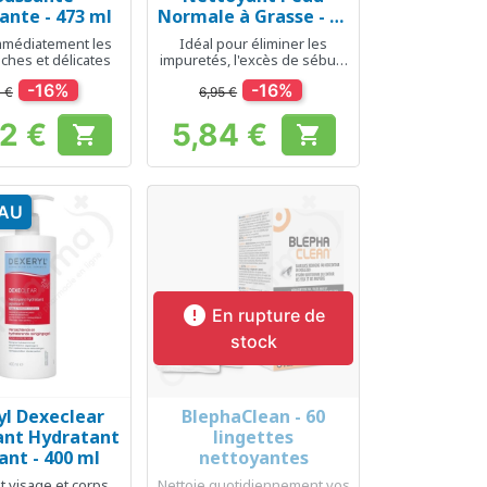
ante - 473 ml
Normale à Grasse - 88
ml
mmédiatement les
Idéal pour éliminer les
ches et délicates
impuretés, l'excès de sébum
et le maquillage sur les
-16%
-16%
peaux sensibles
 €
6,95 €
72 €
5,84 €


Prix
Prix
AU

En rupture de
stock
yl Dexeclear
BlephaClean - 60
erçu rapide
Aperçu rapide

ant Hydratant
lingettes
ant - 400 ml
nettoyantes
t visage et corps
Nettoie quotidiennement vos