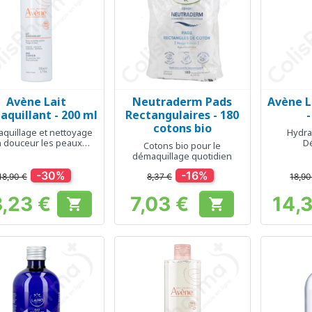
Avène Lait
Neutraderm Pads
Avène L
Aperçu rapide
Aperçu rapide
Ap



quillant - 200 ml
Rectangulaires - 180
cotons bio
quillage et nettoyage
Hydrat
 douceur les peaux
D
Cotons bio pour le
ensibles et sèches
démaquillage quotidien
-30%
-16%
18,90 €
8,37 €
18,90
3,23 €
7,03 €
14,


Prix
Prix