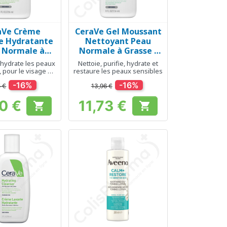
aVe Crème
CeraVe Gel Moussant
erçu rapide
Aperçu rapide

e Hydratante
Nettoyant Peau
 Normale à
Normale à Grasse -
e - 236 ml
236 ml
 hydrate les peaux
Nettoie, purifie, hydrate et
 pour le visage et
restaure les peaux sensibles
le corps
-16%
-16%
5 €
13,96 €
30 €
11,73 €


Prix
Prix