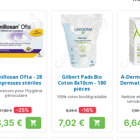
illosan Ofta - 28
Gilbert Pads Bio
A-Derm
Aperçu rapide
Aperçu rapide
Ap



presses stériles
Coton 8x10cm - 180
Dermato
pièces
resses pour l'hygiène
périoculaire
100% coton biodégradable
Nettoie e
sensibl
-25%
-16%
17,80 €
8,35 €
7,90
3,35 €
7,02 €
6,6


Prix
Prix