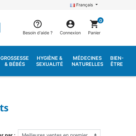
Français
0


shopping_cart
Besoin d'aide ?
Connexion
Panier
GROSSESSE
HYGIÈNE &
MÉDECINES
BIEN-
& BÉBÉS
SEXUALITÉ
NATURELLES
ÊTRE
ts
er par :