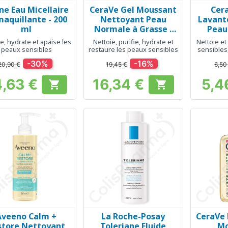
ne Eau Micellaire
CeraVe Gel Moussant
Cer
Aperçu rapide
Aperçu rapide
Ap



aquillante - 200
Nettoyant Peau
Lavant
ml
Normale à Grasse -
Peau
473 ml
Sèc
e, hydrate et apaise les
Nettoie, purifie, hydrate et
Nettoie et
peaux sensibles
restaure les peaux sensibles
sensibles,
-30%
-16%
20,90 €
19,45 €
6,50
4,63 €
16,34 €
5,4


Prix
Prix
Aveeno Calm +
La Roche-Posay
CeraVe 
Aperçu rapide
Aperçu rapide
Ap



store Nettoyant
Toleriane Fluide
Mo