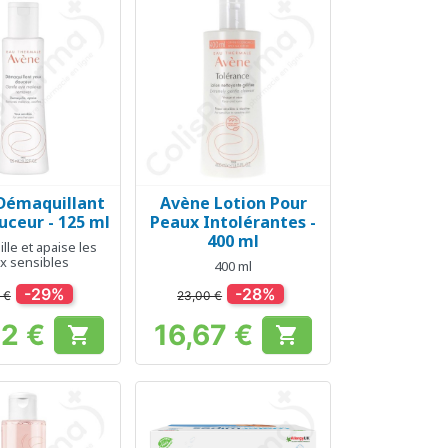
Démaquillant
Avène Lotion Pour
erçu rapide
Aperçu rapide

uceur - 125 ml
Peaux Intolérantes -
400 ml
le et apaise les
x sensibles
400 ml
-29%
-28%
 €
23,00 €
42 €
16,67 €


Prix
Prix