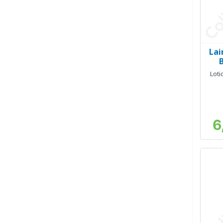
Lai
Loti
6