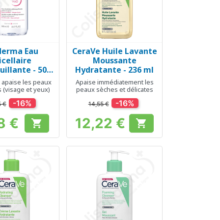
derma Eau
CeraVe Huile Lavante
erçu rapide
Aperçu rapide

cellaire
Moussante
illante - 500
Hydratante - 236 ml
ml
t apaise les peaux
Apaise immédiatement les
 (visage et yeux)
peaux sèches et délicates
-16%
-16%
5 €
14,55 €
8 €
12,22 €


Prix
Prix