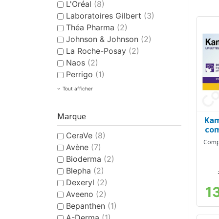
L'Oréal
(8)
Laboratoires Gilbert
(3)
Théa Pharma
(2)
Johnson & Johnson
(2)
La Roche-Posay
(2)
Naos
(2)
Perrigo
(1)
Tout afficher
Marque
Kam
com
CeraVe
(8)
Comp
Avène
(7)
Bioderma
(2)
Blepha
(2)
Dexeryl
(2)
1
Aveeno
(2)
Bepanthen
(1)
A-Derma
(1)