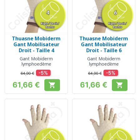
Thuasne Mobiderm
Thuasne Mobiderm
Gant Mobilisateur
Gant Mobilisateur
Droit - Taille 4
Droit - Taille 6
Gant Mobiderm
Gant Mobiderm
lymphoedème
lymphoedème
-5%
-5%
64,90 €
64,90 €
61,66 €
61,66 €


Prix
Prix