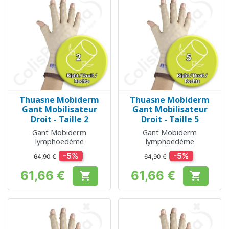
Thuasne Mobiderm
Thuasne Mobiderm
Gant Mobilisateur
Gant Mobilisateur
Droit - Taille 2
Droit - Taille 5
Gant Mobiderm
Gant Mobiderm
lymphoedème
lymphoedème
-5%
-5%
64,90 €
64,90 €
61,66 €
61,66 €


Prix
Prix