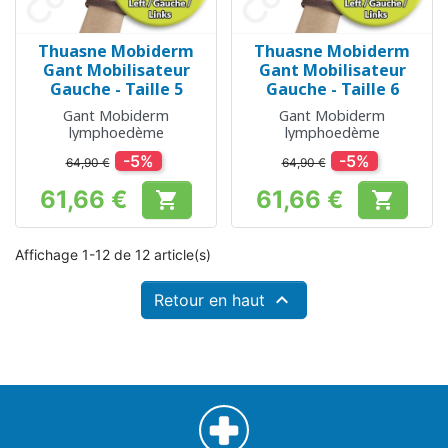
Thuasne Mobiderm
Thuasne Mobiderm
Gant Mobilisateur
Gant Mobilisateur
Gauche - Taille 5
Gauche - Taille 6
Gant Mobiderm
Gant Mobiderm
lymphoedème
lymphoedème
-5%
-5%
64,90 €
64,90 €
61,66 €
61,66 €


Prix
Prix
Affichage 1-12 de 12 article(s)

Retour en haut