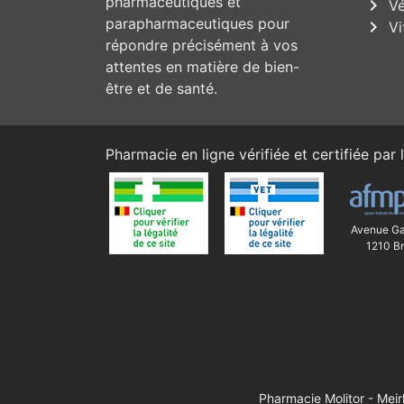
pharmaceutiques et
chevron_right
Vé
parapharmaceutiques pour
chevron_right
Vi
répondre précisément à vos
attentes en matière de bien-
être et de santé.
Pharmacie en ligne vérifiée et certifiée par l
Avenue Ga
1210 Br
Pharmacie Molitor - Mei