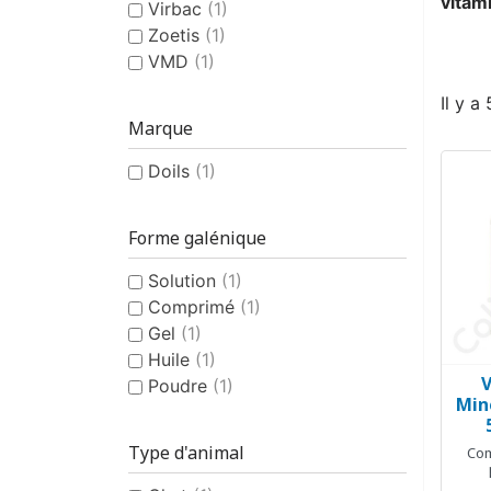
vitam
Virbac
(1)
Zoetis
(1)
VMD
(1)
Il y a
Marque
Doils
(1)
Forme galénique
Solution
(1)
Comprimé
(1)
Gel
(1)
Huile
(1)
Poudre
(1)
Min
Type d'animal
Com