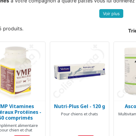
ines
à votre compagnon à quatre pattes vous lui donnerez un
 5 produits.
Tri
VMP Vitamines
Nutri-Plus Gel - 120 g
Asco
Aperçu rapide
Aperçu rapide
Ap



éraux Protéines -
Pour chiens et chats
Multivita
50 comprimés
plément alimentaire
pour chien et chat