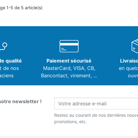
ge 1-5 de 5 article(s)
e qualité
Paiement sécurisé
Livrais
t de nos
MasterCard, VISA,
CB,
en quel
aciens
Bancontact, virement, ...
ouvr
notre newsletter !
Restez au courant de nos dernières nouve
promotions, etc.