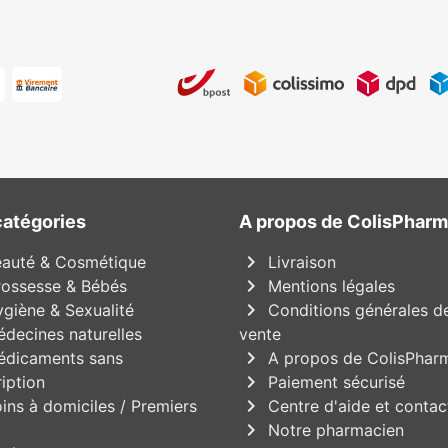
catégories
A propos de ColisPhar
chevron_right
auté & Cosmétique
Livraison
chevron_right
ossesse & Bébés
Mentions légales
chevron_right
giène & Sexualité
Conditions générales d
decines naturelles
vente
chevron_right
dicaments sans
A propos de ColisPhar
chevron_right
iption
Paiement sécurisé
chevron_right
ins à domiciles / Premiers
Centre d'aide et contac
chevron_right
Notre pharmacien