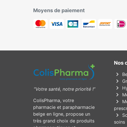
Moyens de paiement
Nos 
chevron_right
Be
chevron_right
Gr
chevron_right
Hy
”Votre santé, notre priorité !”
chevron_right
Mé
ColisPharma, votre
chevron_right
Mé
pharmacie et parapharmacie
prescr
belge en ligne, propose un
chevron_right
So
très grand choix de produits
soins