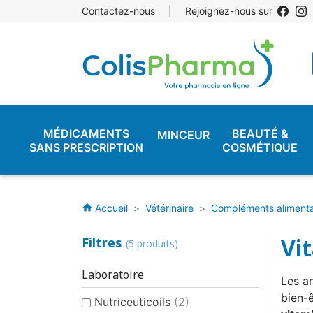
Contactez-nous
|
Rejoignez-nous sur
MÉDICAMENTS
BEAUTÉ &
MINCEUR
SANS PRESCRIPTION
COSMÉTIQUE
Accueil
Vétérinaire
Compléments alimenta
home
Vi
Filtres
(5 produits)
Laboratoire
Les a
bien-
Nutriceuticoils
(2)