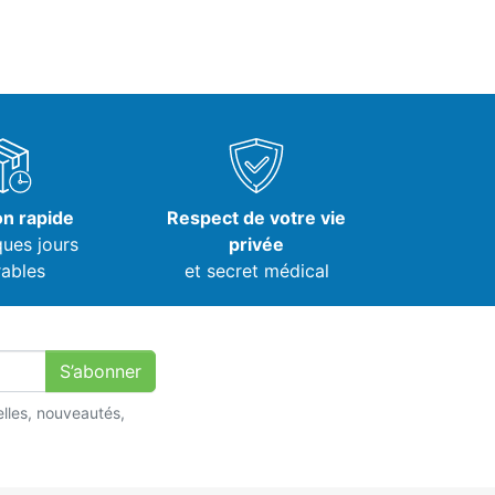
on rapide
Respect de votre vie
ques jours
privée
ables
et secret médical
S’abonner
lles, nouveautés,