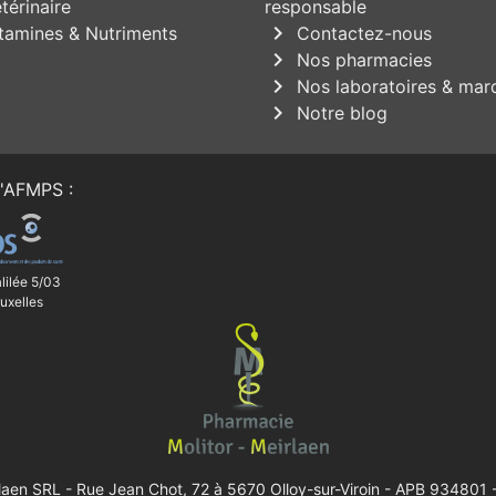
térinaire
responsable
chevron_right
tamines & Nutriments
Contactez-nous
chevron_right
Nos pharmacies
chevron_right
Nos laboratoires & mar
chevron_right
Notre blog
'
AFMPS
:
lilée 5/03
uxelles
rlaen SRL -
Rue Jean Chot, 72 à 5670 Olloy-sur-Viroin
- APB 934801 -