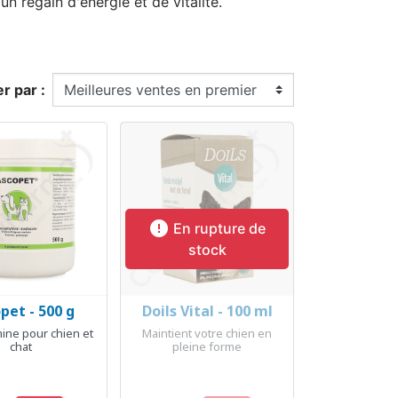
 regain d'énergie et de vitalité.
er par :

En rupture de
stock
pet - 500 g
Doils Vital - 100 ml
erçu rapide
Aperçu rapide

mine pour chien et
Maintient votre chien en
chat
pleine forme