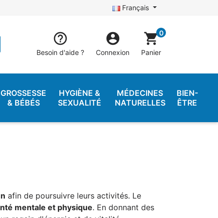
Français
0


shopping_cart
Besoin d'aide ?
Connexion
Panier
GROSSESSE
HYGIÈNE &
MÉDECINES
BIEN-
& BÉBÉS
SEXUALITÉ
NATURELLES
ÊTRE
en
afin de poursuivre leurs activités. Le
nté mentale et physique
. En donnant des