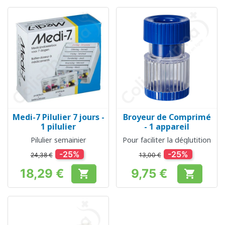
Medi-7 Pilulier 7 jours -
Broyeur de Comprimé
1 pilulier
- 1 appareil
Pilulier semainier
Pour faciliter la déglutition
-25%
-25%
24,38 €
13,00 €
18,29 €
9,75 €


Prix
Prix