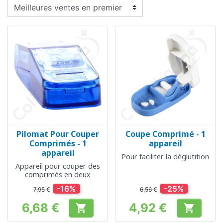
Pilomat Pour Couper
Coupe Comprimé - 1
Comprimés - 1
appareil
appareil
Pour faciliter la déglutition
Appareil pour couper des
comprimés en deux
-16%
-25%
7,95 €
6,56 €
6,68 €
4,92 €


Prix
Prix