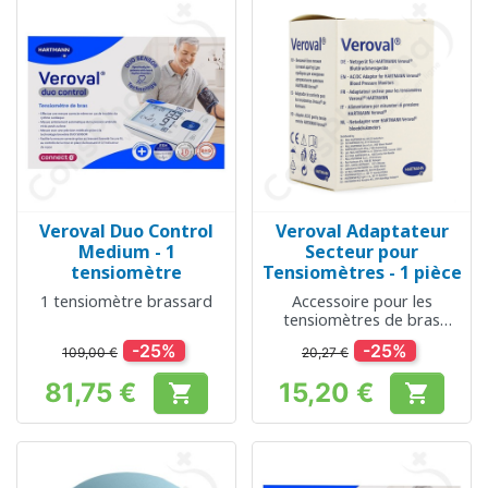
Veroval Duo Control
Veroval Adaptateur
Medium - 1
Secteur pour
tensiomètre
Tensiomètres - 1 pièce
1 tensiomètre brassard
Accessoire pour les
tensiomètres de bras
Veroval
-25%
-25%
109,00 €
20,27 €
81,75 €
15,20 €


Prix
Prix