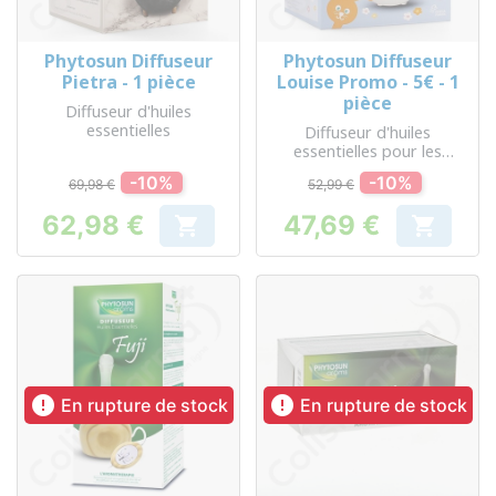
Phytosun Diffuseur
Phytosun Diffuseur
Pietra - 1 pièce
Louise Promo - 5€ - 1
pièce
Diffuseur d'huiles
essentielles
Diffuseur d'huiles
essentielles pour les
enfants
-10%
-10%
69,98 €
52,99 €
62,98 €
47,69 €


Prix
Prix


En rupture de stock
En rupture de stock