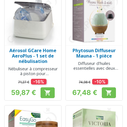
Aérosol GCare Home
Phytosun Diffuseur
AeroPlus - 1 set de
Mauna - 1 pièce
nébulisation
Diffuseur d'huiles
essentielles avec deux
Nébuliseur à compresseur
couvercles
à piston pour
l’aérosolthérapie
-16%
-10%
71,27 €
74,98 €
59,87 €
67,48 €


Prix
Prix