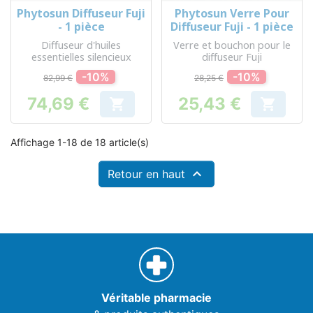
Phytosun Diffuseur Fuji
Phytosun Verre Pour
- 1 pièce
Diffuseur Fuji - 1 pièce
Diffuseur d'huiles
Verre et bouchon pour le
essentielles silencieux
diffuseur Fuji
-10%
-10%
82,99 €
28,25 €
74,69 €
25,43 €


Prix
Prix
Affichage 1-18 de 18 article(s)

Retour en haut
Véritable pharmacie