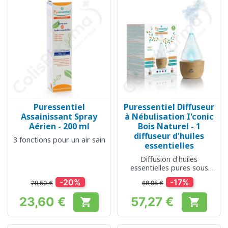
Puressentiel
Puressentiel Diffuseur
Assainissant Spray
à Nébulisation I'conic
Aérien - 200 ml
Bois Naturel - 1
diffuseur d'huiles
3 fonctions pour un air sain
essentielles
Diffusion d'huiles
essentielles pures sous
forme de très fines
-20%
-17%
29,50 €
68,95 €
particules
23,60 €
57,27 €


Prix
Prix