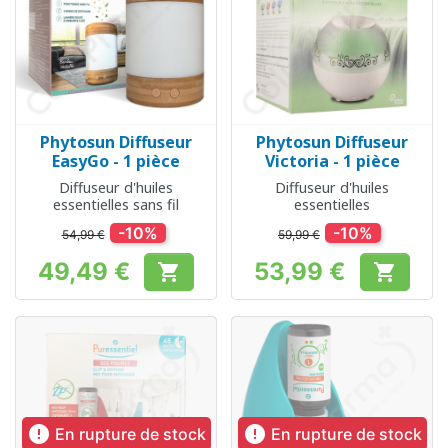
Phytosun Diffuseur
Phytosun Diffuseur
EasyGo - 1 pièce
Victoria - 1 pièce
Diffuseur d'huiles
Diffuseur d'huiles
essentielles sans fil
essentielles
-10%
-10%
54,99 €
59,99 €
49,49 €
53,99 €


Prix
Prix


En rupture de stock
En rupture de stock