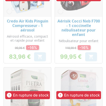
Credo Air Kids Pinguin
Aérisik Cocci Neb F700
Compresseur - 1
- 1 coccinelle
aérosol
nébulisateur pour
enfant
Aérosol efficace, compact
et rapide pour enfant
Nébulisateur pour enfant
-16%
-16%
99,95 €
118,99 €
83,96 €
99,95 €


Prix
Prix


En rupture de stock
En rupture de stock