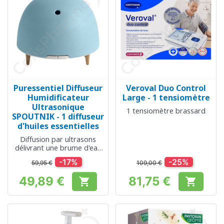
Puressentiel Diffuseur
Veroval Duo Control
Humidificateur
Large - 1 tensiomètre
Ultrasonique
1 tensiomètre brassard
SPOUTNIK - 1 diffuseur
d'huiles essentielles
Diffusion par ultrasons
délivrant une brume d'eau
légère
-17%
-25%
59,95 €
109,00 €
49,89 €
81,75 €


Prix
Prix