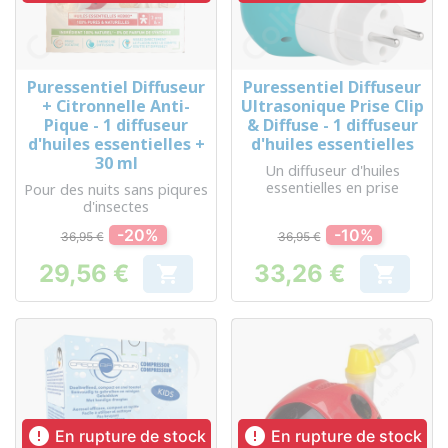
Puressentiel Diffuseur
Puressentiel Diffuseur
+ Citronnelle Anti-
Ultrasonique Prise Clip
Pique - 1 diffuseur
& Diffuse - 1 diffuseur
d'huiles essentielles +
d'huiles essentielles
30 ml
Un diffuseur d'huiles
essentielles en prise
Pour des nuits sans piqures
d'insectes
-20%
-10%
36,95 €
36,95 €
29,56 €
33,26 €


Prix
Prix


En rupture de stock
En rupture de stock