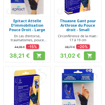
Epitact Attelle
Thuasne Gant pour
D'immobilisation
Arthrose du Pouce
Pouce Droit - Large
droit - Small
En cas d'entorse,
Circonférence de la main :
traumatismes, pouce
17 à 19 cm
douloureux
-15%
-20%
44,95 €
38,77 €
38,21 €
31,02 €


Prix
Prix