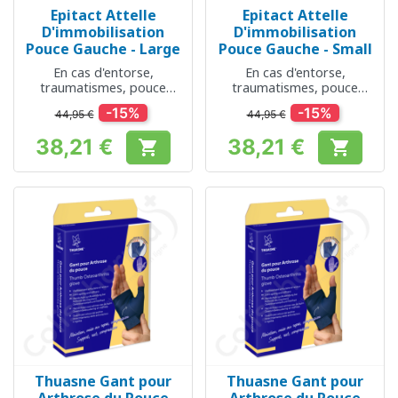
Epitact Attelle
Epitact Attelle
D'immobilisation
D'immobilisation
Pouce Gauche - Large
Pouce Gauche - Small
En cas d'entorse,
En cas d'entorse,
traumatismes, pouce
traumatismes, pouce
douloureux
douloureux
-15%
-15%
44,95 €
44,95 €
38,21 €
38,21 €


Prix
Prix
Thuasne Gant pour
Thuasne Gant pour