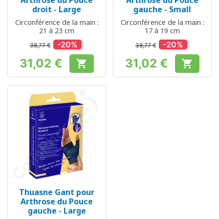
Arthrose du Pouce
Arthrose du Pouce
droit - Large
gauche - Small
Circonférence de la main :
Circonférence de la main :
21 à 23 cm
17 à 19 cm
-20%
-20%
38,77 €
38,77 €
31,02 €
31,02 €


Prix
Prix
Thuasne Gant pour
Arthrose du Pouce
gauche - Large