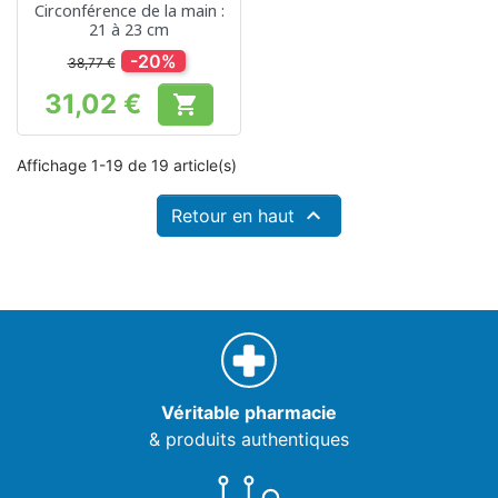
Circonférence de la main :
21 à 23 cm
-20%
38,77 €
31,02 €

Prix
Affichage 1-19 de 19 article(s)

Retour en haut
Véritable pharmacie
& produits authentiques