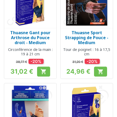
Thuasne Gant pour
Thuasne Sport
Arthrose du Pouce
Strapping de Pouce -
droit - Medium
Medium
Circonférence de la main :
Tour de poignet : 16 à 17,5
19 à 21 cm
cm
-20%
-20%
38,77 €
31,20 €
31,02 €
24,96 €


Prix
Prix