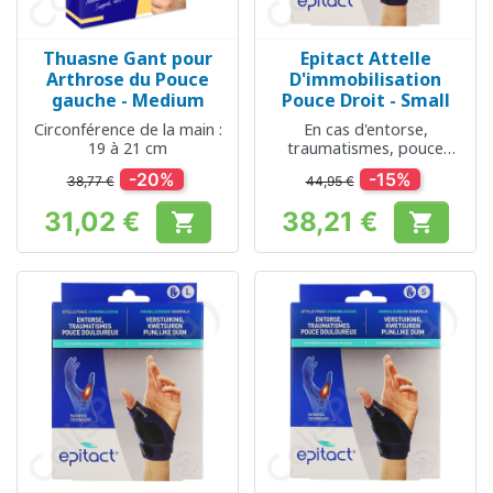
Thuasne Gant pour
Epitact Attelle
Arthrose du Pouce
D'immobilisation
gauche - Medium
Pouce Droit - Small
Circonférence de la main :
En cas d'entorse,
19 à 21 cm
traumatismes, pouce
douloureux
-20%
-15%
38,77 €
44,95 €
31,02 €
38,21 €


Prix
Prix