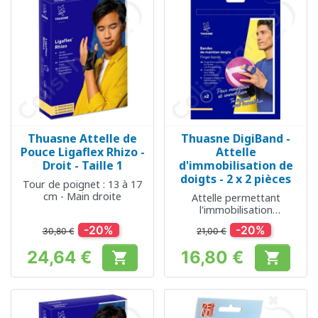
Thuasne Attelle de
Thuasne DigiBand -
Pouce Ligaflex Rhizo -
Attelle
Droit - Taille 1
d'immobilisation de
doigts - 2 x 2 pièces
Tour de poignet : 13 à 17
cm - Main droite
Attelle permettant
l'immobilisation
fonctionnelle des doigts
-20%
-20%
30,80 €
21,00 €
24,64 €
16,80 €


Prix
Prix