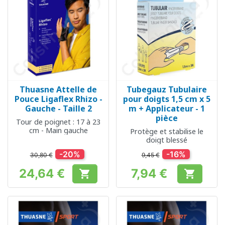
Thuasne Attelle de
Tubegauz Tubulaire
Pouce Ligaflex Rhizo -
pour doigts 1,5 cm x 5
Gauche - Taille 2
m + Applicateur - 1
pièce
Tour de poignet : 17 à 23
cm - Main gauche
Protège et stabilise le
doigt blessé
-20%
-16%
30,80 €
9,45 €
24,64 €
7,94 €


Prix
Prix