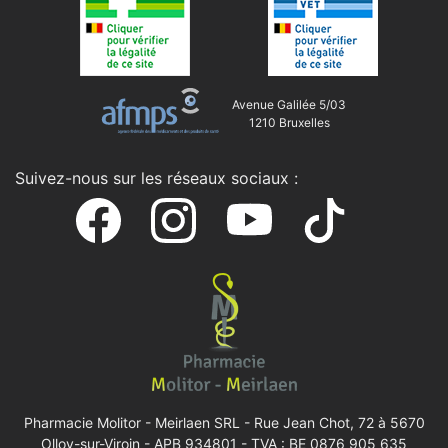
Avenue Galilée 5/03
1210 Bruxelles
Suivez-nous sur les réseaux sociaux :
Pharmacie Molitor - Meirlaen SRL -
Rue Jean Chot, 72 à 5670
Olloy-sur-Viroin
- APB 934801 - TVA : BE 0876 905 635