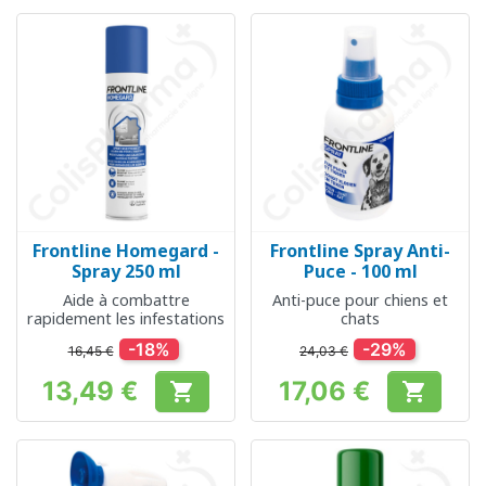
Frontline Homegard -
Frontline Spray Anti-
Spray 250 ml
Puce - 100 ml
Aide à combattre
Anti-puce pour chiens et
rapidement les infestations
chats
-18%
-29%
16,45 €
24,03 €
13,49 €
17,06 €


Prix
Prix