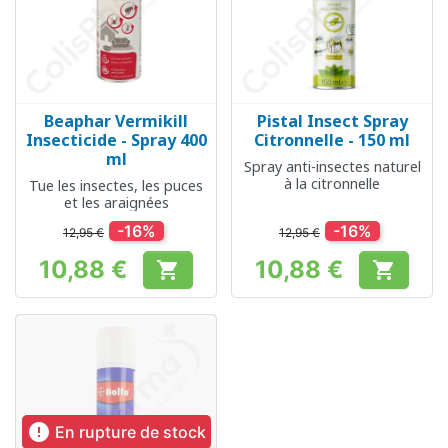
Beaphar Vermikill
Pistal Insect Spray
Insecticide - Spray 400
Citronnelle - 150 ml
ml
Spray anti-insectes naturel
à la citronnelle
Tue les insectes, les puces
et les araignées
-16%
-16%
12,95 €
12,95 €
10,88 €
10,88 €


Prix
Prix

En rupture de stock