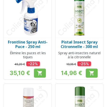
Frontline Spray Anti-
Pistal Insect Spray
Puce - 250 ml
Citronnelle - 300 ml
Élimine les puces et les
Spray anti-insectes naturel
tiques
à la citronnelle
-22%
-25%
45,20 €
19,95 €
35,10 €
14,96 €


Prix
Prix