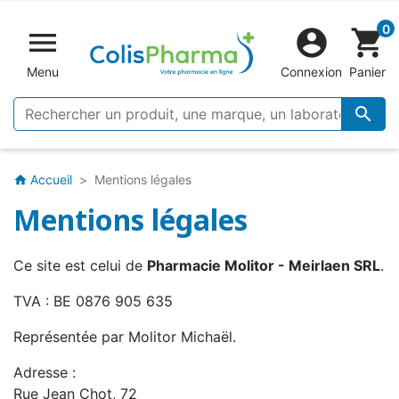
0


shopping_cart
Menu
Connexion
Panier

Accueil
Mentions légales
home
Mentions légales
Ce site est celui de
Pharmacie Molitor - Meirlaen SRL
.
TVA : BE 0876 905 635
Représentée par Molitor Michaël.
Adresse :
Rue Jean Chot, 72