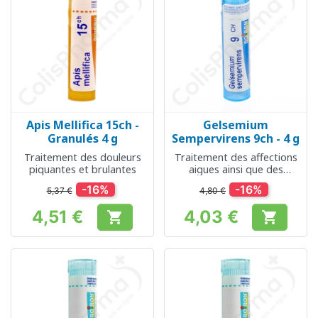
Apis Mellifica 15ch -
Gelsemium
Granulés 4 g
Sempervirens 9ch - 4 g
Traitement des douleurs
Traitement des affections
piquantes et brulantes
aigues ainsi que des
maladies chroniques ou
-16%
-16%
5,37 €
4,80 €
psychiques.
4,51 €
4,03 €


Prix
Prix