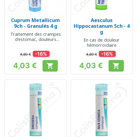
Cuprum Metallicum
Aesculus
9ch - Granulés 4 g
Hippocastanum 5ch - 4
g
Traitement des crampes
d'estomac, douleurs
En cas de douleur
spasmodiques, toux
hémorroïdaire
spasmodique et
-16%
-16%
4,80 €
spasmophilie
4,80 €
4,03 €
4,03 €


Prix
Prix