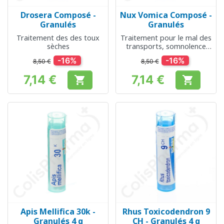
Drosera Composé -
Nux Vomica Composé -
Granulés
Granulés
Traitement des des toux
Traitement pour le mal des
sèches
transports, somnolence
après les repas, troubles
-16%
-16%
8,50 €
8,50 €
digestifs
7,14 €
7,14 €


Prix
Prix
Apis Mellifica 30k -
Rhus Toxicodendron 9
Granulés 4 g
CH - Granulés 4 g