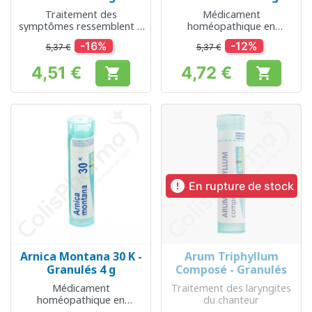
Traitement des
Médicament
symptômes ressemblent à
homéopathique en
une piqûre d’abeille
granules
-16%
-12%
5,37 €
5,37 €
4,51 €
4,72 €


Prix
Prix

En rupture de stock
Arnica Montana 30 K -
Arum Triphyllum
Granulés 4 g
Composé - Granulés
Médicament
Traitement des laryngites
homéopathique en
du chanteur
granules