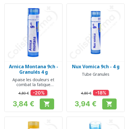
Arnica Montana 9ch -
Nux Vomica 9ch - 4 g
Granulés 4 g
Tube Granules
Apaise les douleurs et
combat la fatigue
musculaire
-20%
-18%
4,80 €
4,80 €
3,84 €
3,94 €


Prix
Prix