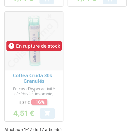
Prix
Prix

En rupture de stock
Coffea Cruda 30k -
Granulés
En cas d'hyperactivité
cérébrale, insomnie,
douleur, trouble
-16%
5,37 €
gynécologique
4,51 €

Prix
Affichage 1-17 de 17 article(s)