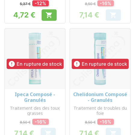
-12%
-16%
5,37 €
8,50 €
4,72 €
7,14 €


Prix
Prix


En rupture de stock
En rupture de stock
Ipeca Composé -
Chelidonium Composé
Granulés
- Granulés
Traitement des des toux
Traitement de troubles du
grasses
foie
-16%
-16%
8,50 €
8,50 €
7,14 €
7,14 €

