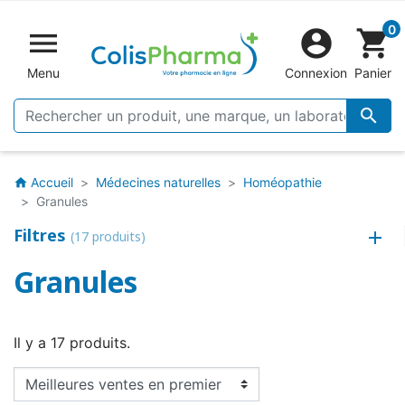
0


shopping_cart
Menu
Connexion
Panier

Accueil
Médecines naturelles
Homéopathie
home
Granules
Filtres
(17 produits)
Granules
Il y a 17 produits.