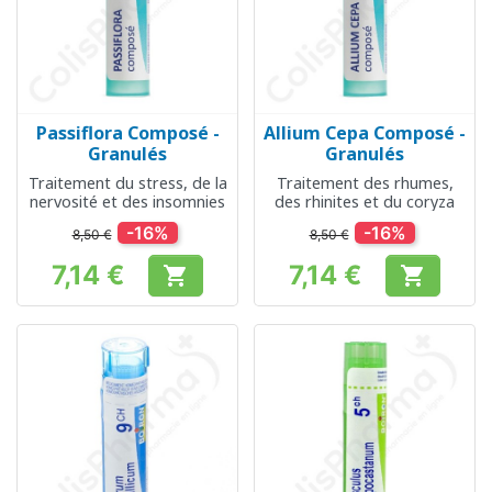
Passiflora Composé -
Allium Cepa Composé -
Granulés
Granulés
Traitement du stress, de la
Traitement des rhumes,
nervosité et des insomnies
des rhinites et du coryza
-16%
-16%
8,50 €
8,50 €
7,14 €
7,14 €


Prix
Prix