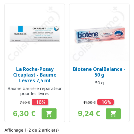
La Roche-Posay
Biotene OralBalance -
Cicaplast - Baume
50 g
Lèvres 7,5 ml
50 g
Baume barrière réparateur
pour les lèvres
-16%
-16%
7,50 €
11,00 €
6,30 €
9,24 €


Prix
Prix
Affichage 1-2 de 2 article(s)