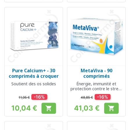
Pure Calcium+ - 30
MetaViva - 90
comprimés à croquer
comprimés
Soutient des os solides
Énergie, immunité et
protection contre le stress
oxydatif
-16%
-16%
11,95 €
48,85 €
10,04 €
41,03 €


Prix
Prix