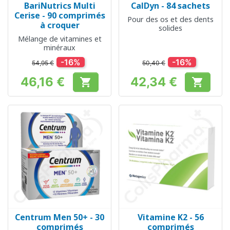
BariNutrics Multi
CalDyn - 84 sachets
Cerise - 90 comprimés
Pour des os et des dents
à croquer
solides
Mélange de vitamines et
minéraux
-16%
-16%
54,95 €
50,40 €
46,16 €
42,34 €


Prix
Prix
Centrum Men 50+ - 30
Vitamine K2 - 56
comprimés
comprimés