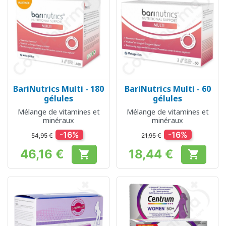
BariNutrics Multi - 180
BariNutrics Multi - 60
gélules
gélules
Mélange de vitamines et
Mélange de vitamines et
minéraux
minéraux
-16%
-16%
54,95 €
21,95 €
46,16 €
18,44 €


Prix
Prix