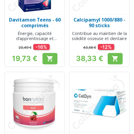
Davitamon Teens - 60
Calcipamyl 1000/880 -
comprimés
90 sticks
Énergie, capacité
Contribue au maintien de la
d'apprentissage et
solidité osseuse et dentaire
croissance
-16%
-12%
23,49 €
43,56 €
19,73 €
38,33 €


Prix
Prix