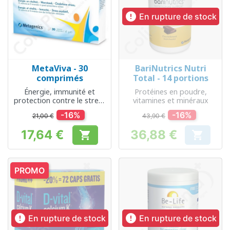

En rupture de stock
MetaViva - 30
BariNutrics Nutri
comprimés
Total - 14 portions
Énergie, immunité et
Protéines en poudre,
protection contre le stress
vitamines et minéraux
oxydatif
-16%
-16%
21,00 €
43,90 €
17,64 €
36,88 €


Prix
Prix
PROMO


En rupture de stock
En rupture de stock