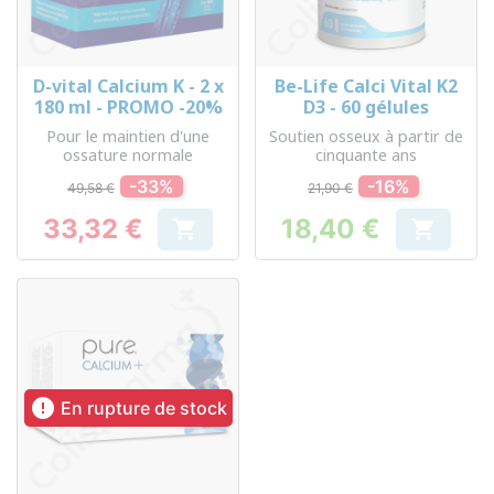
D-vital Calcium K - 2 x
Be-Life Calci Vital K2
180 ml - PROMO -20%
D3 - 60 gélules
Pour le maintien d'une
Soutien osseux à partir de
ossature normale
cinquante ans
-33%
-16%
49,58 €
21,90 €
33,32 €
18,40 €


Prix
Prix

En rupture de stock