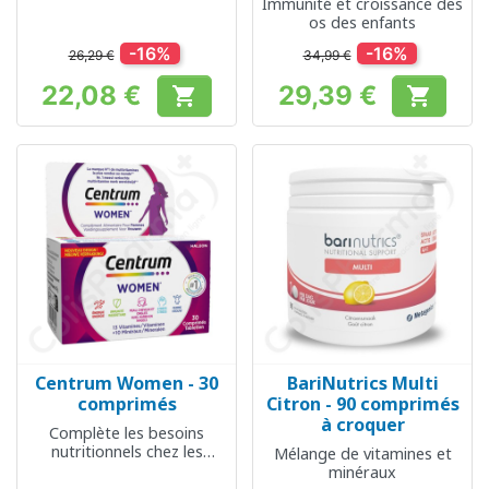
Immunité et croissance des
os des enfants
-16%
-16%
26,29 €
34,99 €
22,08 €
29,39 €


Prix
Prix
Centrum Women - 30
BariNutrics Multi
comprimés
Citron - 90 comprimés
à croquer
Complète les besoins
nutritionnels chez les
Mélange de vitamines et
femmes
minéraux