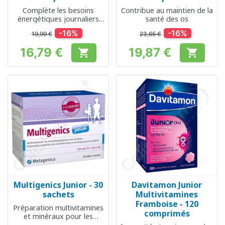
Complète les besoins
Contribue au maintien de la
énergétiques journaliers
santé des os
chez les hommes de plus
-16%
-16%
19,99 €
23,65 €
de 50 ans
16,79 €
19,87 €


Prix
Prix
Multigenics Junior - 30
Davitamon Junior
sachets
Multivitamines
Framboise - 120
Préparation multivitamines
comprimés
et minéraux pour les
enfants