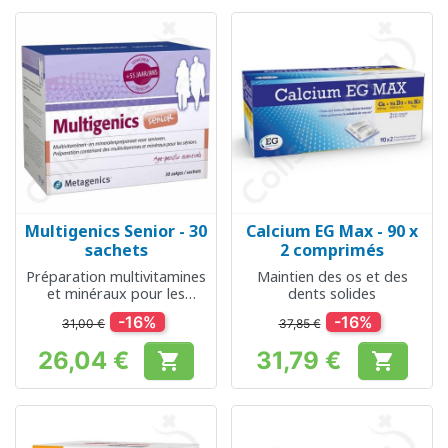
Multigenics Senior - 30
Calcium EG Max - 90 x
sachets
2 comprimés
Préparation multivitamines
Maintien des os et des
et minéraux pour les
dents solides
seniors
-16%
-16%
31,00 €
37,85 €
26,04 €
31,79 €


Prix
Prix