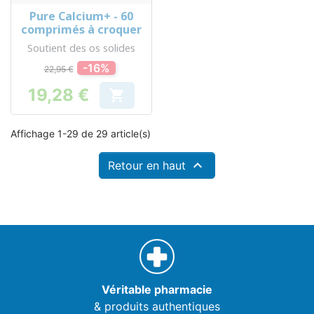
Pure Calcium+ - 60
comprimés à croquer
Soutient des os solides
-16%
22,95 €
19,28 €

Prix
Affichage 1-29 de 29 article(s)

Retour en haut
Véritable pharmacie
& produits authentiques