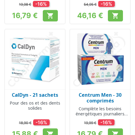
-16%
-16%
19,98 €
54,95 €
16,79 €
46,16 €


Prix
Prix
CalDyn - 21 sachets
Centrum Men - 30
comprimés
Pour des os et des dents
solides
Complète les besoins
énergétiques journaliers
chez les hommes
-16%
-16%
18,90 €
19,99 €
15,88 €
16,79 €

