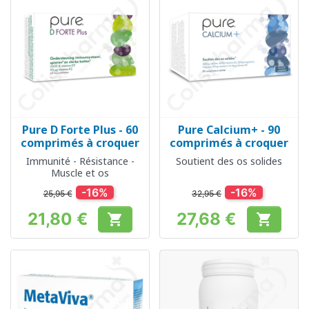
Pure D Forte Plus - 60
Pure Calcium+ - 90
comprimés à croquer
comprimés à croquer
Immunité - Résistance -
Soutient des os solides
Muscle et os
-16%
-16%
25,95 €
32,95 €
21,80 €
27,68 €


Prix
Prix