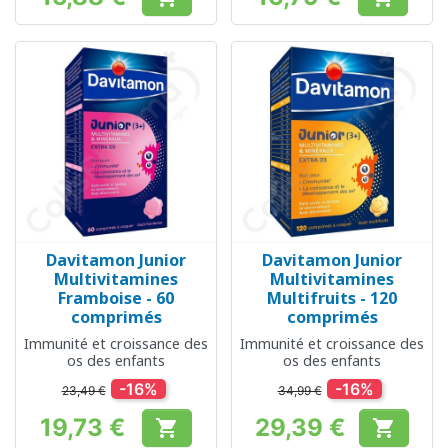
Prix
Prix
Davitamon Junior
Davitamon Junior
Multivitamines
Multivitamines
Framboise - 60
Multifruits - 120
comprimés
comprimés
Immunité et croissance des
Immunité et croissance des
os des enfants
os des enfants
-16%
-16%
23,49 €
34,99 €
19,73 €
29,39 €


Prix
Prix