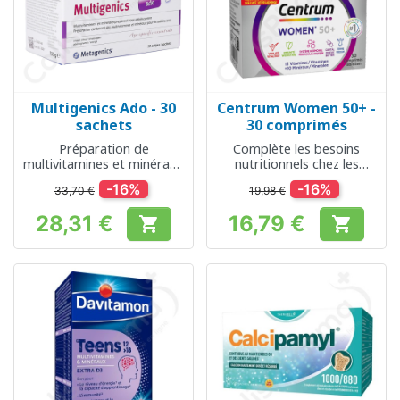
Multigenics Ado - 30
Centrum Women 50+ -
sachets
30 comprimés
Préparation de
Complète les besoins
multivitamines et minéraux
nutritionnels chez les
pour les adolescents
femmes de plus de 50 ans
-16%
-16%
33,70 €
19,98 €
28,31 €
16,79 €


Prix
Prix