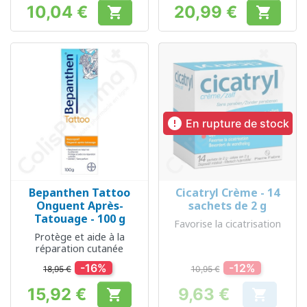
10,04 €
20,99 €


Prix
Prix

En rupture de stock
Bepanthen Tattoo
Cicatryl Crème - 14
Onguent Après-
sachets de 2 g
Tatouage - 100 g
Favorise la cicatrisation
Protège et aide à la
réparation cutanée
-16%
-12%
18,95 €
10,95 €
15,92 €
9,63 €


Prix
Prix