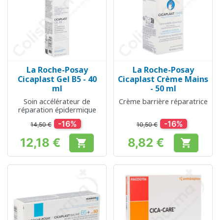
La Roche-Posay
La Roche-Posay
Cicaplast Gel B5 - 40
Cicaplast Crème Mains
ml
- 50 ml
Soin accélérateur de
Crème barrière réparatrice
réparation épidermique
-16%
-16%
14,50 €
10,50 €
12,18 €
8,82 €


Prix
Prix