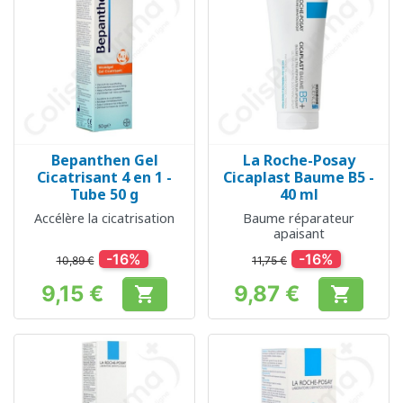
Bepanthen Gel
La Roche-Posay
Cicatrisant 4 en 1 -
Cicaplast Baume B5 -
Tube 50 g
40 ml
Accélère la cicatrisation
Baume réparateur
apaisant
-16%
-16%
10,89 €
11,75 €
9,15 €
9,87 €


Prix
Prix