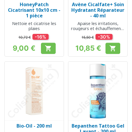
HoneyPatch
Avène Cicalfate+ Soin
Cicatrisant 10x10 cm -
Hydratant Réparateur
1 pièce
- 40 ml
Nettoie et cicatrise les
Apaise les irritations,
plaies
rougeurs et échauffements
de la peau
-16%
-30%
10,72 €
15,50 €
9,00 €
10,85 €


Prix
Prix
Bio-Oil - 200 ml
Bepanthen Tattoo Gel
Lavant - 200 ml