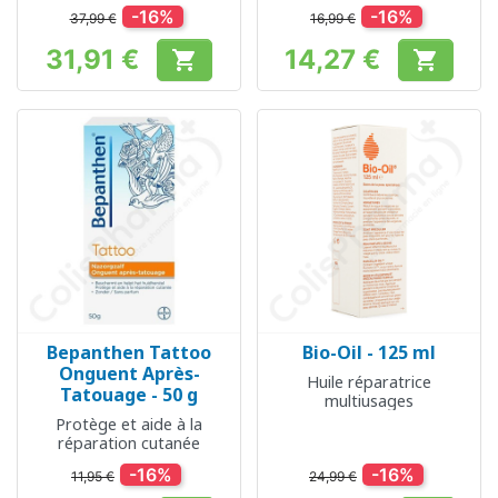
-16%
-16%
37,99 €
16,99 €
31,91 €
14,27 €


Prix
Prix
Bepanthen Tattoo
Bio-Oil - 125 ml
Onguent Après-
Huile réparatrice
Tatouage - 50 g
multiusages
Protège et aide à la
réparation cutanée
-16%
-16%
11,95 €
24,99 €