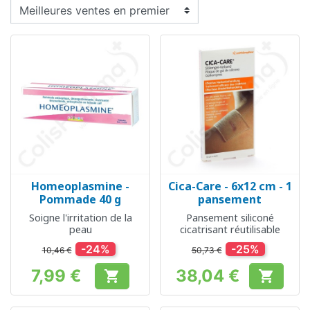
Homeoplasmine -
Cica-Care - 6x12 cm - 1
Pommade 40 g
pansement
Soigne l'irritation de la
Pansement siliconé
peau
cicatrisant réutilisable
-24%
-25%
10,46 €
50,73 €
7,99 €
38,04 €


Prix
Prix