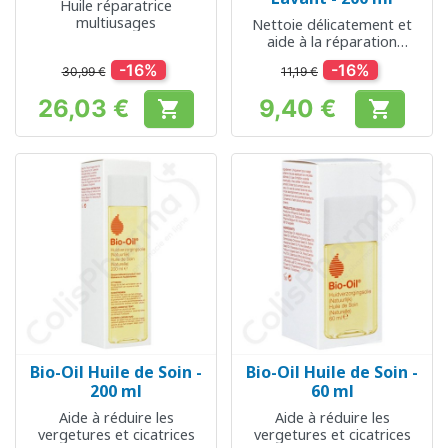
Huile réparatrice
multiusages
Nettoie délicatement et
aide à la réparation
cutanée
-16%
-16%
30,99 €
11,19 €
26,03 €
9,40 €


Prix
Prix
Bio-Oil Huile de Soin -
Bio-Oil Huile de Soin -
200 ml
60 ml
Aide à réduire les
Aide à réduire les
vergetures et cicatrices
vergetures et cicatrices