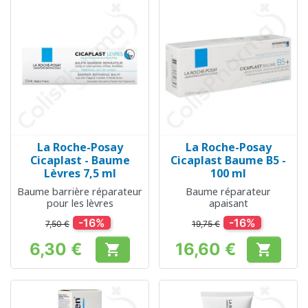
La Roche-Posay
La Roche-Posay
Cicaplast - Baume
Cicaplast Baume B5 -
Lèvres 7,5 ml
100 ml
Baume barrière réparateur
Baume réparateur
pour les lèvres
apaisant
-16%
-16%
7,50 €
19,75 €
6,30 €
16,60 €


Prix
Prix