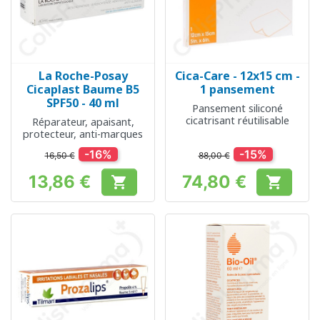
La Roche-Posay
Cica-Care - 12x15 cm -
Cicaplast Baume B5
1 pansement
SPF50 - 40 ml
Pansement siliconé
cicatrisant réutilisable
Réparateur, apaisant,
protecteur, anti-marques
-16%
-15%
16,50 €
88,00 €
13,86 €
74,80 €


Prix
Prix