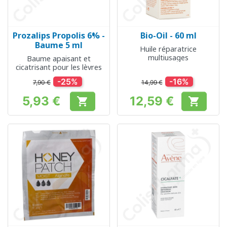
Prozalips Propolis 6% -
Bio-Oil - 60 ml
Baume 5 ml
Huile réparatrice
multiusages
Baume apaisant et
cicatrisant pour les lèvres
-25%
-16%
7,90 €
14,99 €
5,93 €
12,59 €


Prix
Prix