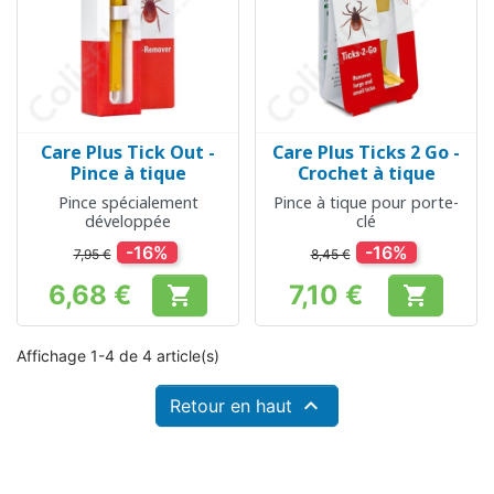
Care Plus Tick Out -
Care Plus Ticks 2 Go -
Pince à tique
Crochet à tique
Pince spécialement
Pince à tique pour porte-
développée
clé
-16%
-16%
7,95 €
8,45 €
6,68 €
7,10 €


Prix
Prix
Affichage 1-4 de 4 article(s)

Retour en haut