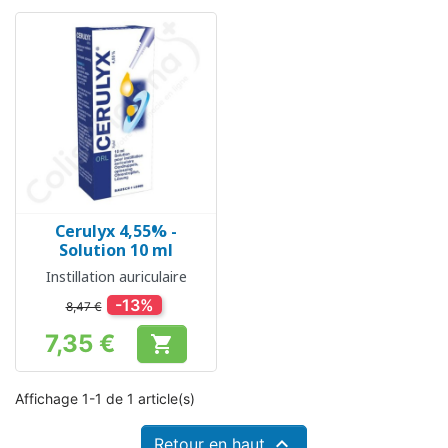
Cerulyx 4,55% -
Solution 10 ml
Instillation auriculaire
-13%
8,47 €
7,35 €

Prix
Affichage 1-1 de 1 article(s)

Retour en haut