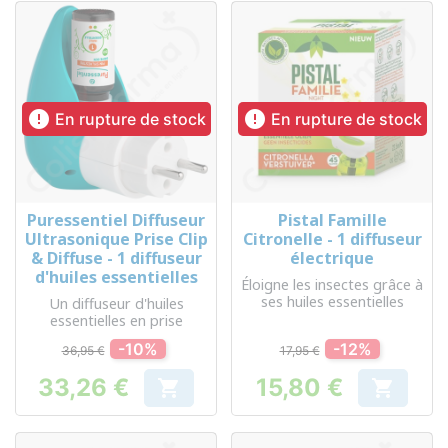


En rupture de stock
En rupture de stock
Puressentiel Diffuseur
Pistal Famille
Ultrasonique Prise Clip
Citronelle - 1 diffuseur
& Diffuse - 1 diffuseur
électrique
d'huiles essentielles
Éloigne les insectes grâce à
ses huiles essentielles
Un diffuseur d'huiles
essentielles en prise
-10%
-12%
36,95 €
17,95 €
33,26 €
15,80 €


Prix
Prix