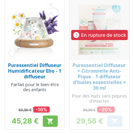

En rupture de stock
Puressentiel Diffuseur
Puressentiel Diffuseur
Humidificateur Elio - 1
+ Citronnelle Anti-
diffuseur
Pique - 1 diffuseur
d'huiles essentielles +
Parfait pour le bien-être
30 ml
des enfants
Pour des nuits sans piqures
d'insectes
-16%
-20%
53,90 €
36,95 €
45,28 €
29,56 €


Prix
Prix