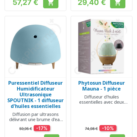
57,27 €
29,40 €


Prix
Prix
Puressentiel Diffuseur
Phytosun Diffuseur
Humidificateur
Mauna - 1 pièce
Ultrasonique
Diffuseur d'huiles
SPOUTNIK - 1 diffuseur
essentielles avec deux
d'huiles essentielles
couvercles
Diffusion par ultrasons
délivrant une brume d'eau
légère
-17%
-10%
59,95 €
74,98 €