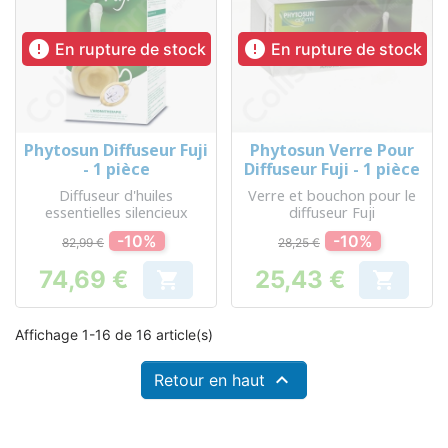


En rupture de stock
En rupture de stock
Phytosun Diffuseur Fuji
Phytosun Verre Pour
- 1 pièce
Diffuseur Fuji - 1 pièce
Diffuseur d'huiles
Verre et bouchon pour le
essentielles silencieux
diffuseur Fuji
-10%
-10%
82,99 €
28,25 €
74,69 €
25,43 €


Prix
Prix
Affichage 1-16 de 16 article(s)

Retour en haut