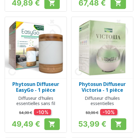
49,89 €
67,48 €


Prix
Prix
Phytosun Diffuseur
Phytosun Diffuseur
EasyGo - 1 pièce
Victoria - 1 pièce
Diffuseur d'huiles
Diffuseur d'huiles
essentielles sans fil
essentielles
-10%
-10%
54,99 €
59,99 €
49,49 €
53,99 €


Prix
Prix