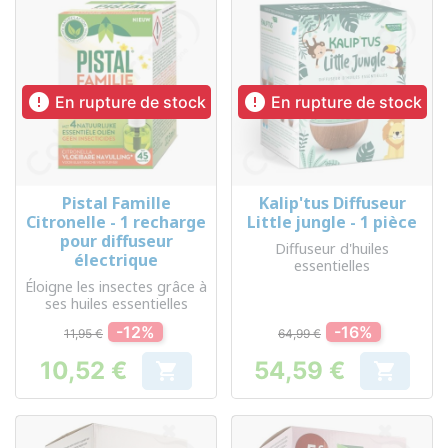


En rupture de stock
En rupture de stock
Pistal Famille
Kalip'tus Diffuseur
Citronelle - 1 recharge
Little jungle - 1 pièce
pour diffuseur
Diffuseur d'huiles
électrique
essentielles
Éloigne les insectes grâce à
ses huiles essentielles
-12%
-16%
11,95 €
64,99 €
10,52 €
54,59 €


Prix
Prix