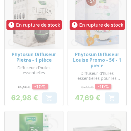


En rupture de stock
En rupture de stock
Phytosun Diffuseur
Phytosun Diffuseur
Pietra - 1 pièce
Louise Promo - 5€ - 1
pièce
Diffuseur d'huiles
essentielles
Diffuseur d'huiles
essentielles pour les
enfants
-10%
-10%
69,98 €
52,99 €
62,98 €
47,69 €


Prix
Prix