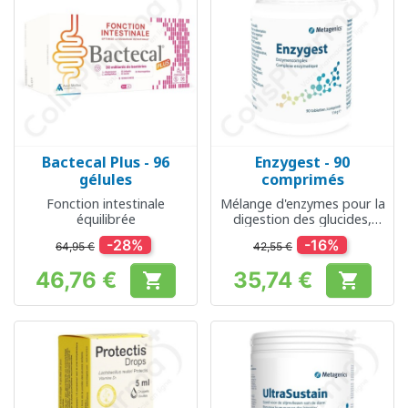
Bactecal Plus - 96
Enzygest - 90
gélules
comprimés
Fonction intestinale
Mélange d'enzymes pour la
équilibrée
digestion des glucides,
protéines et lipides
-28%
-16%
64,95 €
42,55 €
46,76 €
35,74 €


Prix
Prix