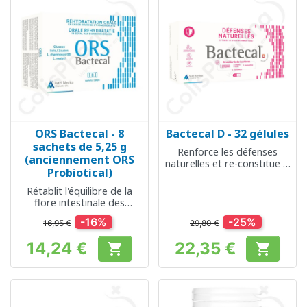
ORS Bactecal - 8
Bactecal D - 32 gélules
sachets de 5,25 g
Renforce les défenses
(anciennement ORS
naturelles et re-constitue la
Probiotical)
flore intestinale
Rétablit l'équilibre de la
flore intestinale des
enfants en bas âge
-16%
-25%
16,95 €
29,80 €
14,24 €
22,35 €


Prix
Prix