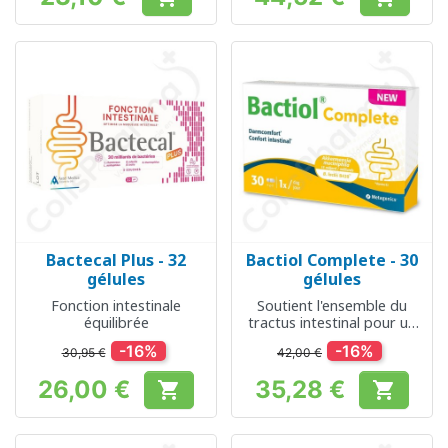
Prix
Prix
Bactecal Plus - 32
Bactiol Complete - 30
gélules
gélules
Fonction intestinale
Soutient l'ensemble du
équilibrée
tractus intestinal pour un
confort intestinal optimal
-16%
-16%
30,95 €
42,00 €
26,00 €
35,28 €


Prix
Prix