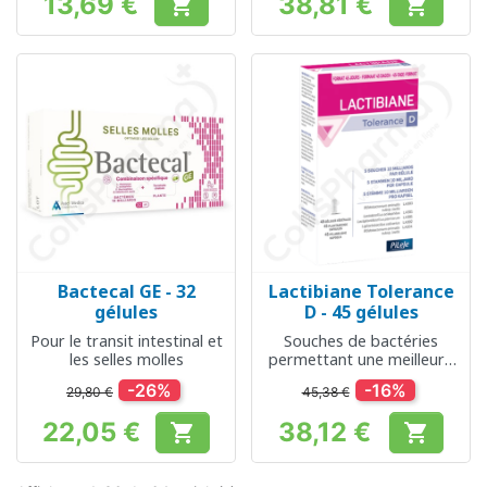
13,69 €
38,81 €


Prix
Prix
Bactecal GE - 32
Lactibiane Tolerance
gélules
D - 45 gélules
Pour le transit intestinal et
Souches de bactéries
les selles molles
permettant une meilleure
digestion
-26%
-16%
29,80 €
45,38 €
22,05 €
38,12 €


Prix
Prix