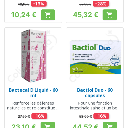
enfants
-16%
-28%
12,19 €
62,95 €
10,24 €
45,32 €


Prix
Prix
Bactecal D Liquid - 60
Bactiol Duo - 60
ml
capsules
Renforce les défenses
Pour une fonction
naturelles et re-constitue la
intestinale saine et un bon
flore intestinale
système immunitaire
-16%
-16%
27,50 €
53,00 €
23,10 €
44,52 €

