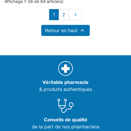
Affichage 1-36 de 64 article(s)
Suivant
1
2


Retour en haut
Véritable pharmacie
& produits authentiques
Conseils de qualité
de la part de nos pharmaciens