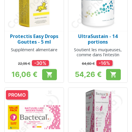
Protectis Easy Drops
UltraSustain - 14
Gouttes - 5 ml
portions
Supplément alimentaire
Soutient les muqueuses,
comme dans l'intestin
-30%
-16%
22,95 €
64,60 €
16,06 €
54,26 €


Prix
Prix
PROMO