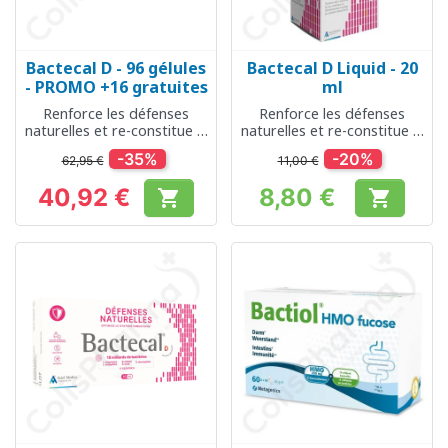
Bactecal D - 96 gélules
Bactecal D Liquid - 20
- PROMO +16 gratuites
ml
Renforce les défenses
Renforce les défenses
naturelles et re-constitue la
naturelles et re-constitue la
flore intestinale
flore intestinale
-35%
-20%
62,95 €
11,00 €
40,92 €
8,80 €


Prix
Prix