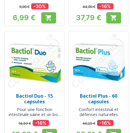
intestinal
-30%
-16%
9,99 €
44,99 €
6,99 €
37,79 €


Prix
Prix
Bactiol Duo - 15
Bactiol Plus - 60
capsules
capsules
Pour une fonction
Confort intestinal et
intestinale saine et un bon
défenses naturelles
système immunitaire
-16%
-16%
16,30 €
46,20 €