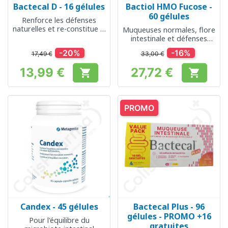
Bactecal D - 16 gélules
Bactiol HMO Fucose -
60 gélules
Renforce les défenses
naturelles et re-constitue la
Muqueuses normales, flore
flore intestinale
intestinale et défenses
naturelles
-20%
-16%
17,49 €
33,00 €
13,99 €
27,72 €


Prix
Prix
PROMO
Candex - 45 gélules
Bactecal Plus - 96
gélules - PROMO +16
Pour l'équilibre du
gratuites