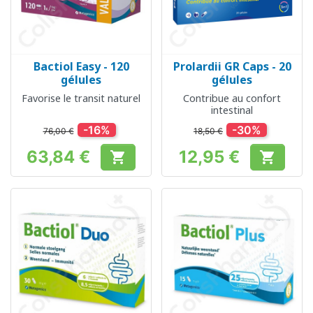
Bactiol Easy - 120
Prolardii GR Caps - 20
gélules
gélules
Favorise le transit naturel
Contribue au confort
intestinal
-16%
-30%
76,00 €
18,50 €
63,84 €
12,95 €


Prix
Prix