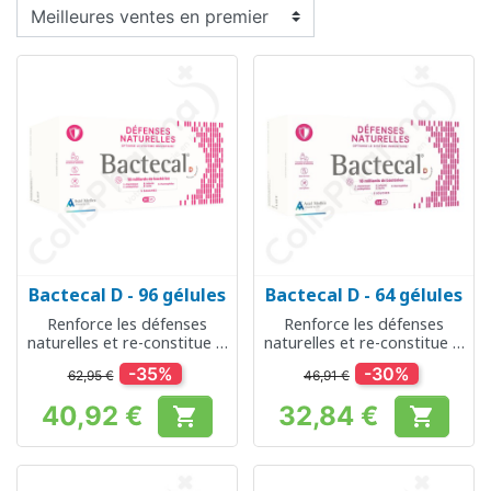
Bactecal D - 96 gélules
Bactecal D - 64 gélules
Renforce les défenses
Renforce les défenses
naturelles et re-constitue la
naturelles et re-constitue la
flore intestinale
flore intestinale
-35%
-30%
62,95 €
46,91 €
40,92 €
32,84 €


Prix
Prix