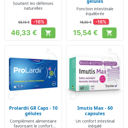
gélules
Soutient les défenses
naturelles
Fonction intestinale
équilibrée
-16%
-16%
55,15 €
18,50 €
46,33 €
15,54 €


Prix
Prix
Prolardii GR Caps - 10
Imutis Max - 60
gélules
capsules
Complément alimentaire
Un confort intestinal
favorisant le confort
inégalé