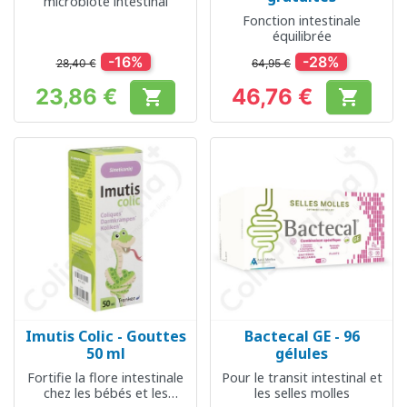
microbiote intestinal
Fonction intestinale
équilibrée
-16%
-28%
28,40 €
64,95 €
23,86 €
46,76 €


Prix
Prix
Imutis Colic - Gouttes
Bactecal GE - 96
50 ml
gélules
Fortifie la flore intestinale
Pour le transit intestinal et
chez les bébés et les
les selles molles