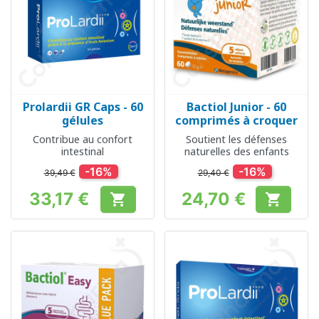
Prolardii GR Caps - 60
Bactiol Junior - 60
gélules
comprimés à croquer
Contribue au confort
Soutient les défenses
intestinal
naturelles des enfants
-16%
-16%
39,49 €
29,40 €
33,17 €
24,70 €


Prix
Prix