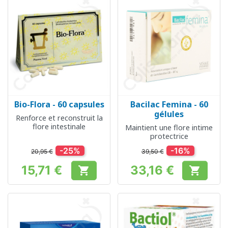
Bio-Flora - 60 capsules
Bacilac Femina - 60
gélules
Renforce et reconstruit la
flore intestinale
Maintient une flore intime
protectrice
-25%
-16%
20,95 €
39,50 €
15,71 €
33,16 €


Prix
Prix