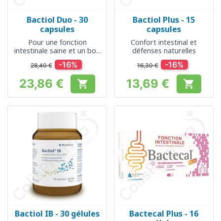
Bactiol Duo - 30
Bactiol Plus - 15
capsules
capsules
Pour une fonction
Confort intestinal et
intestinale saine et un bon
défenses naturelles
système immunitaire
-16%
-16%
28,40 €
16,30 €
23,86 €
13,69 €


Prix
Prix
Bactiol IB - 30 gélules
Bactecal Plus - 16