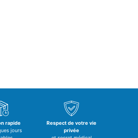
on rapide
Respect de votre vie
ques jours
privée
ables
et secret médical