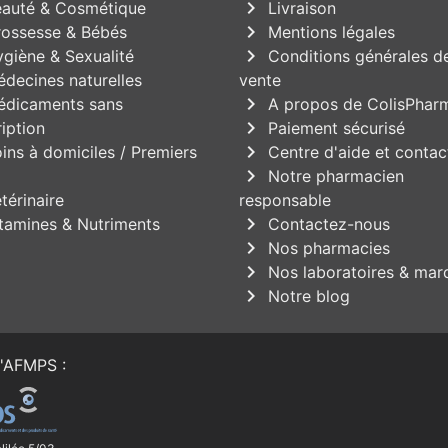
chevron_right
auté & Cosmétique
Livraison
chevron_right
ossesse & Bébés
Mentions légales
chevron_right
giène & Sexualité
Conditions générales d
decines naturelles
vente
chevron_right
dicaments sans
A propos de ColisPhar
chevron_right
iption
Paiement sécurisé
chevron_right
ins à domiciles / Premiers
Centre d'aide et contac
chevron_right
Notre pharmacien
térinaire
responsable
chevron_right
tamines & Nutriments
Contactez-nous
chevron_right
Nos pharmacies
chevron_right
Nos laboratoires & mar
chevron_right
Notre blog
'
AFMPS
: