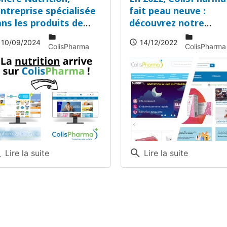
entreprise spécialisée
fait peau neuve :
ns les produits de
découvrez notre
trition, a été
nouveau site optimis
folder
folder
10/09/2024
14/12/2022
schedule
achetée par
ColisPharma
ColisPharma
olisPharma !
ch
search
Lire la suite
Lire la suite