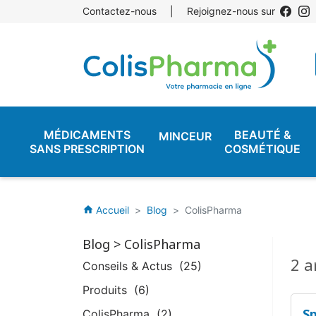
Contactez-nous
|
Rejoignez-nous sur
MÉDICAMENTS
BEAUTÉ &
MINCEUR
SANS PRESCRIPTION
COSMÉTIQUE
Accueil
Blog
ColisPharma
home
Blog
> ColisPharma
2 a
Conseils & Actus
(25)
Produits
(6)
Sp
ColisPharma
(2)