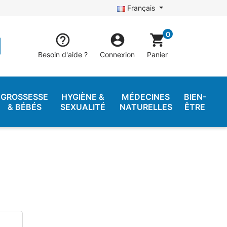
Français
0


shopping_cart
Besoin d'aide ?
Connexion
Panier
GROSSESSE
HYGIÈNE &
MÉDECINES
BIEN-
& BÉBÉS
SEXUALITÉ
NATURELLES
ÊTRE