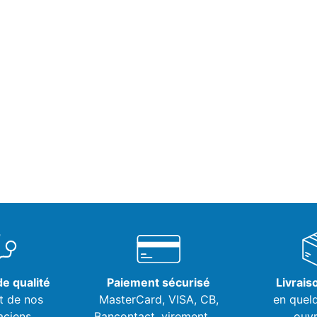
e qualité
Paiement sécurisé
Livrais
t de nos
MasterCard, VISA,
CB,
en quel
aciens
Bancontact, virement, ...
ouvr