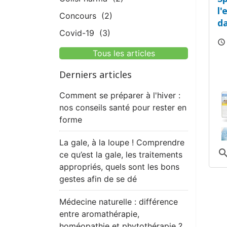
l'
Concours
(2)
da
Covid-19
(3)
nu
schedule
r
Tous les articles
C
Derniers articles
Comment se préparer à l'hiver :
nos conseils santé pour rester en
forme
La gale, à la loupe ! Comprendre
sear
ce qu’est la gale, les traitements
appropriés, quels sont les bons
gestes afin de se dé
Médecine naturelle : différence
entre aromathérapie,
homéopathie et phytothérapie ?