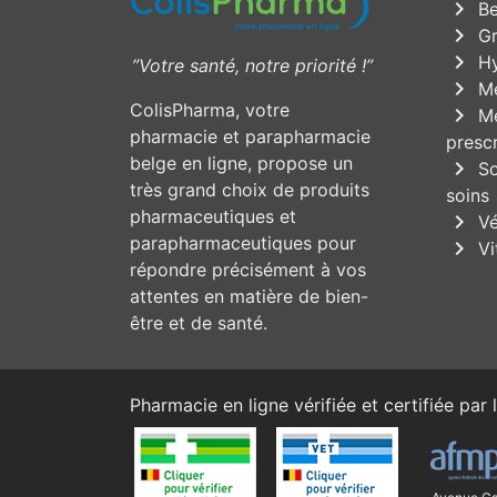
chevron_right
Be
chevron_right
Gr
chevron_right
Hy
”Votre santé, notre priorité !”
chevron_right
Mé
ColisPharma, votre
chevron_right
Mé
pharmacie et parapharmacie
prescr
belge en ligne, propose un
chevron_right
So
très grand choix de produits
soins
pharmaceutiques et
chevron_right
Vé
parapharmaceutiques pour
chevron_right
Vi
répondre précisément à vos
attentes en matière de bien-
être et de santé.
Pharmacie en ligne vérifiée et certifiée par l