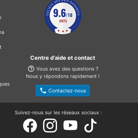
e
ma
t
Centre d'aide et contact
help_outline
Vous avez des questions ?
Nous y répondons rapidement !
ques
phone
Contactez-nous
Suivez-nous sur les réseaux sociaux :