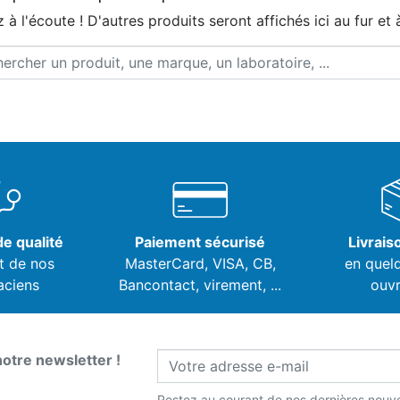
 à l'écoute ! D'autres produits seront affichés ici au fur et 
e qualité
Paiement sécurisé
Livrais
t de nos
MasterCard, VISA,
CB,
en quel
aciens
Bancontact, virement, ...
ouvr
notre newsletter !
Restez au courant de nos dernières nouve