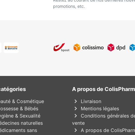
promotions, etc.
catégories
A propos de ColisPhar
chevron_right
auté & Cosmétique
Livraison
chevron_right
ossesse & Bébés
Mentions légales
chevron_right
giène & Sexualité
Conditions générales d
decines naturelles
vente
chevron_right
dicaments sans
A propos de ColisPhar