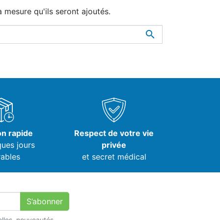
à mesure qu'ils seront ajoutés.

on rapide
Respect de votre vie
ques jours
privée
ables
et secret médical
S’abonner
lles, nouveautés,