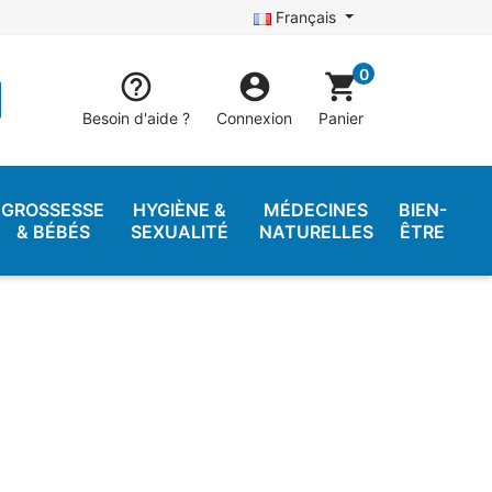
Français
0


shopping_cart
Besoin d'aide ?
Connexion
Panier
GROSSESSE
HYGIÈNE &
MÉDECINES
BIEN-
& BÉBÉS
SEXUALITÉ
NATURELLES
ÊTRE