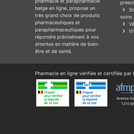
pharmacie et parapharmacie
prescr
belge en ligne, propose un
chevron_right
So
très grand choix de produits
soins
pharmaceutiques et
chevron_right
Vé
parapharmaceutiques pour
chevron_right
Vi
répondre précisément à vos
attentes en matière de bien-
être et de santé.
Pharmacie en ligne vérifiée et certifiée par l
Avenue Ga
1210 Br