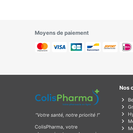
Moyens de paiement
Nos 
chevron_right
Be
chevron_right
Gr
chevron_right
Hy
”Votre santé, notre priorité !”
chevron_right
Mé
ColisPharma, votre
chevron_right
Mé