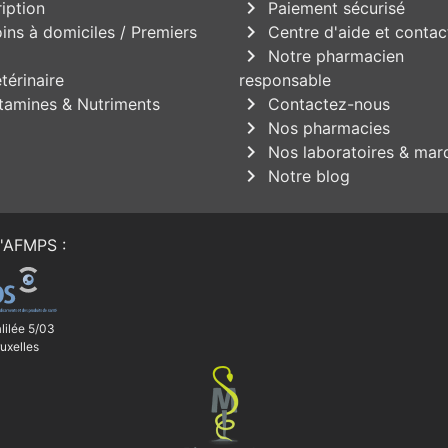
chevron_right
iption
Paiement sécurisé
chevron_right
ins à domiciles / Premiers
Centre d'aide et contac
chevron_right
Notre pharmacien
térinaire
responsable
chevron_right
tamines & Nutriments
Contactez-nous
chevron_right
Nos pharmacies
chevron_right
Nos laboratoires & mar
chevron_right
Notre blog
'
AFMPS
:
lilée 5/03
uxelles